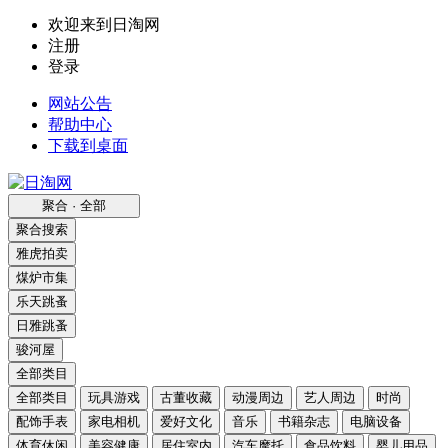
欢迎来到日淘网
注册
登录
网站公告
帮助中心
下载到桌面
聚合 · 全部
聚合搜索
雅虎拍卖
煤炉市集
乐天跳蚤
日雅跳蚤
骏河屋
全部类目
全部类目
玩具游戏
古董收藏
动漫周边
艺人周边
时尚
配饰手表
家电相机
爱好文化
音乐
书籍杂志
电脑设备
体育休闲
美容健康
居住室内
汽车摩托
食品饮料
婴儿用品