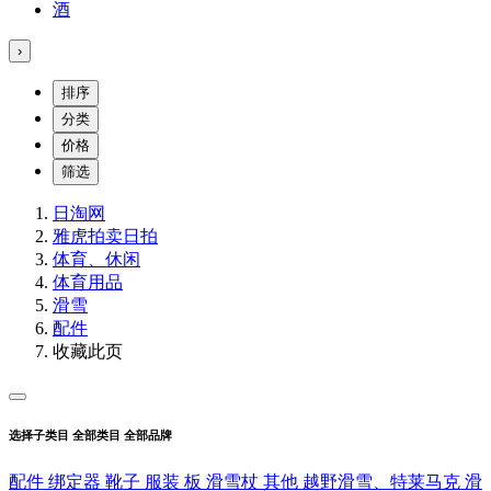
酒
›
排序
分类
价格
筛选
日淘网
雅虎拍卖
日拍
体育、休闲
体育用品
滑雪
配件
收藏此页
选择子类目
全部类目
全部品牌
配件
绑定器
靴子
服装
板
滑雪杖
其他
越野滑雪、特莱马克
滑