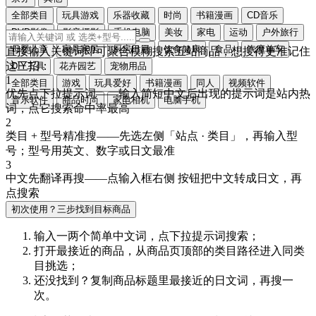
全部类目
玩具游戏
乐器收藏
时尚
书籍漫画
CD音乐
DVD影像
影音摄影
手机电脑
美妆
家电
运动
户外旅行
母婴儿童
家具家居
厨房日用
饮食健康
食品
汽摩单车
直接输入关键词即可聚合模糊搜索五站商品，想搜得更准记住
这三招：
DIY工具
花卉园艺
宠物用品
1
全部类目
游戏
玩具爱好
书籍漫画
同人
视频软件
优先点下拉提示词
——输入简短中文后出现的提示词是站内热
音乐软件
商品时尚
家电相机
电脑手机
词，点它搜索命中率最高
2
类目 + 型号精准搜
——先选左侧「站点 · 类目」，再输入型
号；型号用
英文、数字或日文
最准
3
中文先翻译再搜
——点输入框右侧
按钮把中文转成
日文
，再
点搜索
初次使用？三步找到目标商品
输入一两个简单中文词，点
下拉提示词
搜索；
打开最接近的商品，从商品页顶部的
类目路径
进入同类
目挑选；
还没找到？复制商品标题里最接近的
日文词
，再搜一
次。