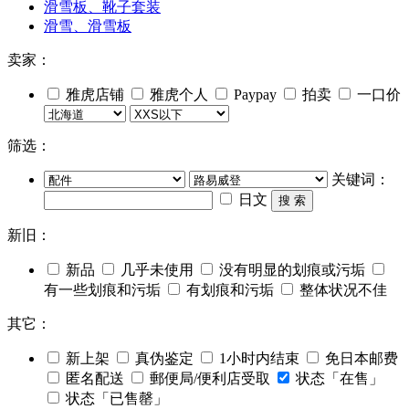
滑雪板、靴子套装
滑雪、滑雪板
卖家：
雅虎店铺
雅虎个人
Paypay
拍卖
一口价
筛选：
关键词：
日文
搜 索
新旧：
新品
几乎未使用
没有明显的划痕或污垢
有一些划痕和污垢
有划痕和污垢
整体状况不佳
其它：
新上架
真伪鉴定
1小时内结束
免日本邮费
匿名配送
郵便局/便利店受取
状态「在售」
状态「已售罄」