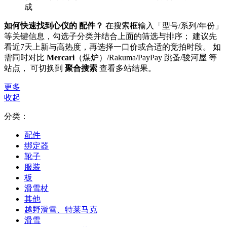
成
如何快速找到心仪的 配件？
在搜索框输入「型号/系列/年份」
等关键信息，勾选子分类并结合上面的筛选与排序； 建议先
看近7天上新与高热度，再选择一口价或合适的竞拍时段。 如
需同时对比
Mercari
（煤炉）/Rakuma/PayPay 跳蚤/骏河屋 等
站点， 可切换到
聚合搜索
查看多站结果。
更多
收起
分类：
配件
绑定器
靴子
服装
板
滑雪杖
其他
越野滑雪、特莱马克
滑雪