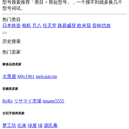
型号搜索推荐「类目 + 简短型号」，一个搜不到就多换几个
型号词试。
热门类目
日本铁壶
相机
尺八
任天堂
路易威登
欧米茄
音响功放
历史搜索
热门卖家
奢侈品类卖家
大黑屋
j00v1961
melcastcojp
音频类卖家
ReRe
リサマイ市場
tunagu5555
古玩字画类卖家
梦工坊
伝来
绿屋
绿
源氏庵