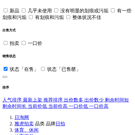
新品
几乎未使用
没有明显的划痕或污垢
有一些
划痕和污垢
有划痕和污垢
整体状况不佳
出售方式
拍卖
一口价
销售状态
状态「在售」
状态「已售罄」
排序
人气排序
最新上架
推荐排序
出价数多
出价数少
剩余时间短
剩余时间长
当前价低
当前价高
一口价低
一口价高
日淘网
雅虎拍卖
品类
品牌
日拍
体育、休闲