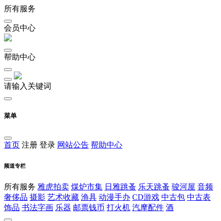
所有服务
会员中心
帮助中心
请输入关键词
菜单
首页
注册
登录
网站公告
帮助中心
频道专栏
所有服务
雅虎拍卖
煤炉市集
日雅跳蚤
乐天跳蚤
骏河屋
音频
奢侈品
摄影
艺术收藏
渔具
动漫手办
CD游戏
中古包
中古表
饰品
书法字画
乐器
邮票钱币
打火机
汽摩配件
酒