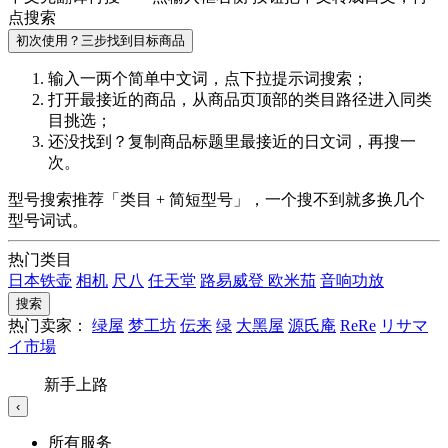
点搜索
初次使用？三步找到目标商品
输入一两个简单中文词，点
下拉提示词
搜索；
打开最接近的商品，从商品页顶部的
类目路径
进入同类
目挑选；
还没找到？复制商品标题里最接近的
日文词
，再搜一
次。
型号搜索推荐「类目 + 简短型号」，一个搜不到就多换几个
型号词试。
热门类目
日本铁壶
相机
尺八
任天堂
路易威登
欧米茄
音响功放
搜索
热门卖家：
绿屋
梦工坊
伝来
绿
大黑屋
源氏庵
ReRe
リサマ
イ市場
新手上路
‹
所有服务