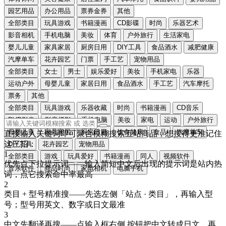
园艺用品
办公用品
票券金券
其他
全部类目
玩具游戏
书籍漫画
CD影碟
时尚
乐器艺术
影音相机
手机电脑
美妆
体育
户外旅行
生活家电
婴儿儿童
家具家居
厨房日用
DIY工具
食品酒水
减肥健康
汽摩单车
花卉园艺
门票
手工艺
宠物用品
全部类目
女士
男士
娱乐爱好
美妆
手机家电
乐器
运动户外
母婴儿童
家居日用
食品酒水
手工艺
汽车摩托
票务
其他
全部类目
玩具游戏
乐器收藏
时尚
书籍漫画
CD音乐
DVD影像
影音摄影
手机电脑
美妆
家电
运动
户外旅行
母婴儿童
家具家居
厨房日用
饮食健康
食品
汽摩单车
直接输入关键词即可聚合模糊搜索五站商品，想搜得更准记住
这三招：
DIY工具
花卉园艺
宠物用品
1
全部类目
游戏
玩具爱好
书籍漫画
同人
视频软件
优先点下拉提示词
——输入简短中文后出现的提示词是站内热
音乐软件
商品时尚
家电相机
电脑手机
词，点它搜索命中率最高
2
类目 + 型号精准搜
——先选左侧「站点 · 类目」，再输入型
号；型号用
英文、数字或日文
最准
3
中文先翻译再搜
——点输入框右侧
按钮把中文转成
日文
，再