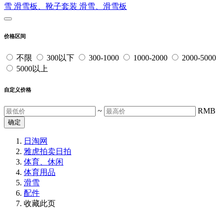
雪
滑雪板、靴子套装
滑雪、滑雪板
价格区间
不限
300以下
300-1000
1000-2000
2000-5000
5000以上
自定义价格
~
RMB
确定
日淘网
雅虎拍卖
日拍
体育、休闲
体育用品
滑雪
配件
收藏此页