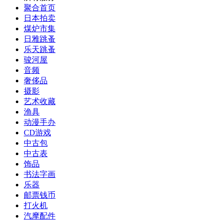
聚合首页
日本拍卖
煤炉市集
日雅跳蚤
乐天跳蚤
骏河屋
音频
奢侈品
摄影
艺术收藏
渔具
动漫手办
CD游戏
中古包
中古表
饰品
书法字画
乐器
邮票钱币
打火机
汽摩配件