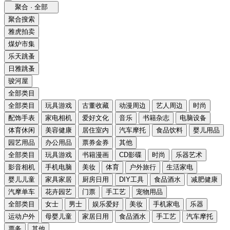
聚合 · 全部
聚合搜索
雅虎拍卖
煤炉市集
乐天跳蚤
日雅跳蚤
骏河屋
全部类目
全部类目
玩具游戏
古董收藏
动漫周边
艺人周边
时尚
配饰手表
家电相机
爱好文化
音乐
书籍杂志
电脑设备
体育休闲
美容健康
居住室内
汽车摩托
食品饮料
婴儿用品
园艺用品
办公用品
票券金券
其他
全部类目
玩具游戏
书籍漫画
CD影碟
时尚
乐器艺术
影音相机
手机电脑
美妆
体育
户外旅行
生活家电
婴儿儿童
家具家居
厨房日用
DIY工具
食品酒水
减肥健康
汽摩单车
花卉园艺
门票
手工艺
宠物用品
全部类目
女士
男士
娱乐爱好
美妆
手机家电
乐器
运动户外
母婴儿童
家居日用
食品酒水
手工艺
汽车摩托
票务
其他