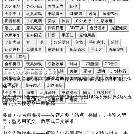
园艺用品
办公用品
票券金券
其他
全部类目
玩具游戏
书籍漫画
CD影碟
时尚
乐器艺术
影音相机
手机电脑
美妆
体育
户外旅行
生活家电
婴儿儿童
家具家居
厨房日用
DIY工具
食品酒水
减肥健康
汽摩单车
花卉园艺
门票
手工艺
宠物用品
全部类目
女士
男士
娱乐爱好
美妆
手机家电
乐器
运动户外
母婴儿童
家居日用
食品酒水
手工艺
汽车摩托
票务
其他
全部类目
玩具游戏
乐器收藏
时尚
书籍漫画
CD音乐
DVD影像
影音摄影
手机电脑
美妆
家电
运动
户外旅行
母婴儿童
家具家居
厨房日用
饮食健康
食品
汽摩单车
直接输入关键词即可聚合模糊搜索五站商品，想搜得更准记住
这三招：
DIY工具
花卉园艺
宠物用品
1
全部类目
游戏
玩具爱好
书籍漫画
同人
视频软件
优先点下拉提示词
——输入简短中文后出现的提示词是站内热
音乐软件
商品时尚
家电相机
电脑手机
词，点它搜索命中率最高
2
类目 + 型号精准搜
——先选左侧「站点 · 类目」，再输入型
号；型号用
英文、数字或日文
最准
3
中文先翻译再搜
——点输入框右侧
按钮把中文转成
日文
，再