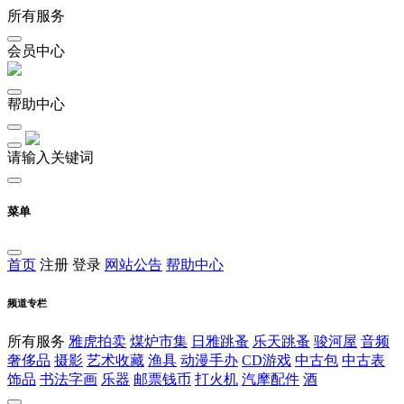
所有服务
会员中心
帮助中心
请输入关键词
菜单
首页
注册
登录
网站公告
帮助中心
频道专栏
所有服务
雅虎拍卖
煤炉市集
日雅跳蚤
乐天跳蚤
骏河屋
音频
奢侈品
摄影
艺术收藏
渔具
动漫手办
CD游戏
中古包
中古表
饰品
书法字画
乐器
邮票钱币
打火机
汽摩配件
酒