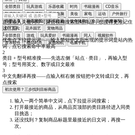
全部类目
玩具游戏
乐器收藏
时尚
书籍漫画
CD音乐
DVD影像
影音摄影
手机电脑
美妆
家电
运动
户外旅行
母婴儿童
家具家居
厨房日用
饮食健康
食品
汽摩单车
直接输入关键词即可聚合模糊搜索五站商品，想搜得更准记住
这三招：
DIY工具
花卉园艺
宠物用品
1
全部类目
游戏
玩具爱好
书籍漫画
同人
视频软件
优先点下拉提示词
——输入简短中文后出现的提示词是站内热
音乐软件
商品时尚
家电相机
电脑手机
词，点它搜索命中率最高
2
类目 + 型号精准搜
——先选左侧「站点 · 类目」，再输入型
号；型号用
英文、数字或日文
最准
3
中文先翻译再搜
——点输入框右侧
按钮把中文转成
日文
，再
点搜索
初次使用？三步找到目标商品
输入一两个简单中文词，点
下拉提示词
搜索；
打开最接近的商品，从商品页顶部的
类目路径
进入同类
目挑选；
还没找到？复制商品标题里最接近的
日文词
，再搜一
次。