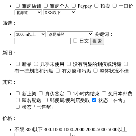
雅虎店铺
雅虎个人
Paypay
拍卖
一口价
筛选：
关键词：
日文
搜 索
新旧：
新品
几乎未使用
没有明显的划痕或污垢
有一些划痕和污垢
有划痕和污垢
整体状况不佳
其它：
新上架
真伪鉴定
1小时内结束
免日本邮费
匿名配送
郵便局/便利店受取
状态「在售」
状态「已售罄」
价格：
不限
300以下
300-1000
1000-2000
2000-5000
5000以上
~