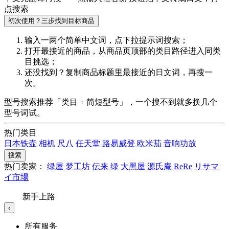
点搜索
初次使用？三步找到目标商品
输入一两个简单中文词，点
下拉提示词
搜索；
打开最接近的商品，从商品页顶部的
类目路径
进入同类
目挑选；
还没找到？复制商品标题里最接近的
日文词
，再搜一
次。
型号搜索推荐「类目 + 简短型号」，一个搜不到就多换几个
型号词试。
热门类目
日本铁壶
相机
尺八
任天堂
路易威登
欧米茄
音响功放
搜索
热门卖家：
绿屋
梦工坊
伝来
绿
大黑屋
源氏庵
ReRe
リサマ
イ市場
新手上路
‹
所有服务