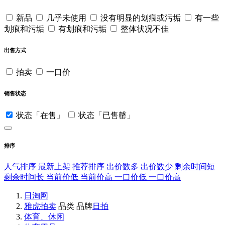
新品
几乎未使用
没有明显的划痕或污垢
有一些
划痕和污垢
有划痕和污垢
整体状况不佳
出售方式
拍卖
一口价
销售状态
状态「在售」
状态「已售罄」
排序
人气排序
最新上架
推荐排序
出价数多
出价数少
剩余时间短
剩余时间长
当前价低
当前价高
一口价低
一口价高
日淘网
雅虎拍卖
品类
品牌
日拍
体育、休闲