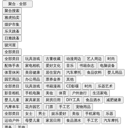
聚合 · 全部
聚合搜索
雅虎拍卖
煤炉市集
乐天跳蚤
日雅跳蚤
骏河屋
全部类目
全部类目
玩具游戏
古董收藏
动漫周边
艺人周边
时尚
配饰手表
家电相机
爱好文化
音乐
书籍杂志
电脑设备
体育休闲
美容健康
居住室内
汽车摩托
食品饮料
婴儿用品
园艺用品
办公用品
票券金券
其他
全部类目
玩具游戏
书籍漫画
CD影碟
时尚
乐器艺术
影音相机
手机电脑
美妆
体育
户外旅行
生活家电
婴儿儿童
家具家居
厨房日用
DIY工具
食品酒水
减肥健康
汽摩单车
花卉园艺
门票
手工艺
宠物用品
全部类目
女士
男士
娱乐爱好
美妆
手机家电
乐器
运动户外
母婴儿童
家居日用
食品酒水
手工艺
汽车摩托
票务
其他