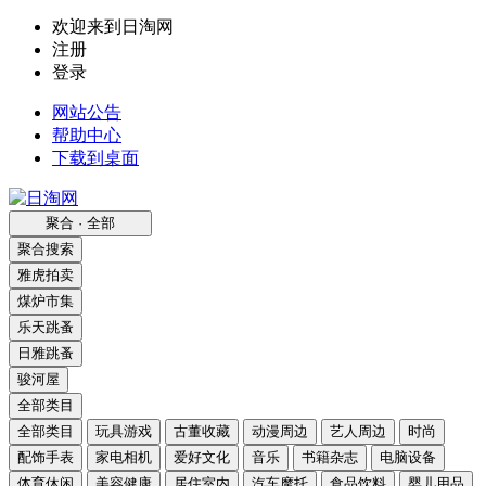
欢迎来到日淘网
注册
登录
网站公告
帮助中心
下载到桌面
聚合 · 全部
聚合搜索
雅虎拍卖
煤炉市集
乐天跳蚤
日雅跳蚤
骏河屋
全部类目
全部类目
玩具游戏
古董收藏
动漫周边
艺人周边
时尚
配饰手表
家电相机
爱好文化
音乐
书籍杂志
电脑设备
体育休闲
美容健康
居住室内
汽车摩托
食品饮料
婴儿用品