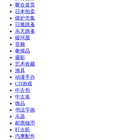
聚合首页
日本拍卖
煤炉市集
日雅跳蚤
乐天跳蚤
骏河屋
音频
奢侈品
摄影
艺术收藏
渔具
动漫手办
CD游戏
中古包
中古表
饰品
书法字画
乐器
邮票钱币
打火机
汽摩配件