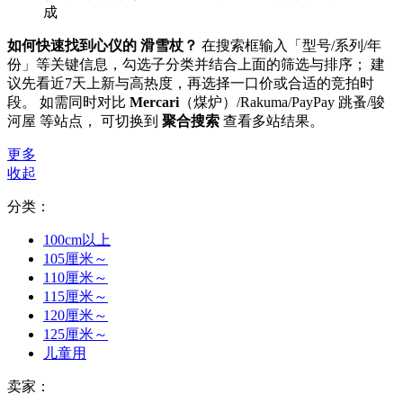
成
如何快速找到心仪的 滑雪杖？
在搜索框输入「型号/系列/年
份」等关键信息，勾选子分类并结合上面的筛选与排序； 建
议先看近7天上新与高热度，再选择一口价或合适的竞拍时
段。 如需同时对比
Mercari
（煤炉）/Rakuma/PayPay 跳蚤/骏
河屋 等站点， 可切换到
聚合搜索
查看多站结果。
更多
收起
分类：
100cm以上
105厘米～
110厘米～
115厘米～
120厘米～
125厘米～
儿童用
卖家：