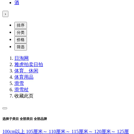
酒
›
排序
分类
价格
筛选
日淘网
雅虎拍卖
日拍
体育、休闲
体育用品
滑雪
滑雪杖
收藏此页
选择子类目
全部类目
全部品牌
100cm以上
105厘米～
110厘米～
115厘米～
120厘米～
125厘