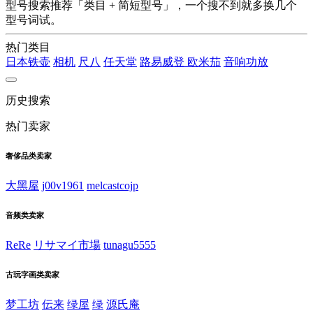
型号搜索推荐「类目 + 简短型号」，一个搜不到就多换几个
型号词试。
热门类目
日本铁壶
相机
尺八
任天堂
路易威登
欧米茄
音响功放
历史搜索
热门卖家
奢侈品类卖家
大黑屋
j00v1961
melcastcojp
音频类卖家
ReRe
リサマイ市場
tunagu5555
古玩字画类卖家
梦工坊
伝来
绿屋
绿
源氏庵