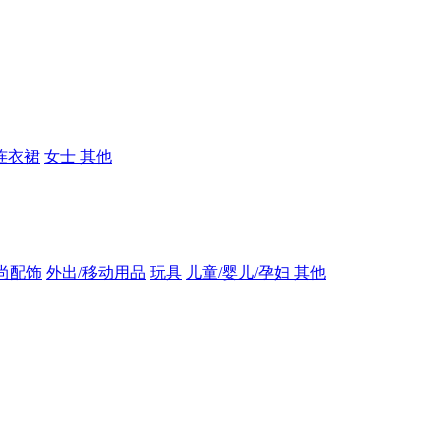
连衣裙
女士 其他
尚配饰
外出/移动用品
玩具
儿童/婴儿/孕妇 其他