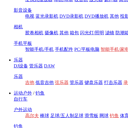
影音设备
电视
蓝光录影机
DVD录影机
DVD播放机
其他
投
相机
胶卷相机
摄像机
其他
箱包
闪光灯/照明
滤镜
防潮
手机平板
智能手机/手机
手机配件
PC/平板电脑
智能手机/家电
乐器
DJ设备
管乐器
DAW
乐器
吉他
低音吉他
弦乐器
管乐器
键盘乐器
打击乐器
录
运动户外
/
钓鱼
自行车
户外运动
高尔夫
棒球
足球/五人制足球
滑雪板
网球
钓鱼
体育
钓鱼