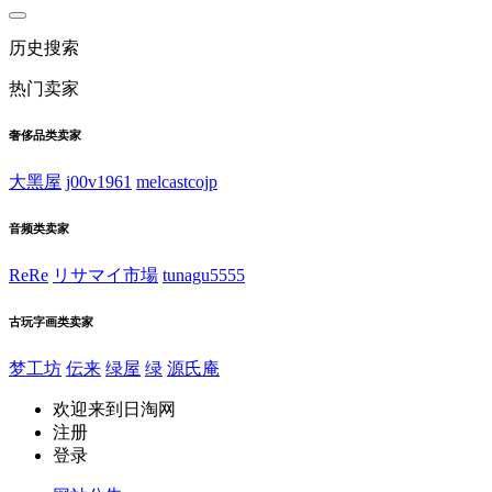
历史搜索
热门卖家
奢侈品类卖家
大黑屋
j00v1961
melcastcojp
音频类卖家
ReRe
リサマイ市場
tunagu5555
古玩字画类卖家
梦工坊
伝来
绿屋
绿
源氏庵
欢迎来到日淘网
注册
登录