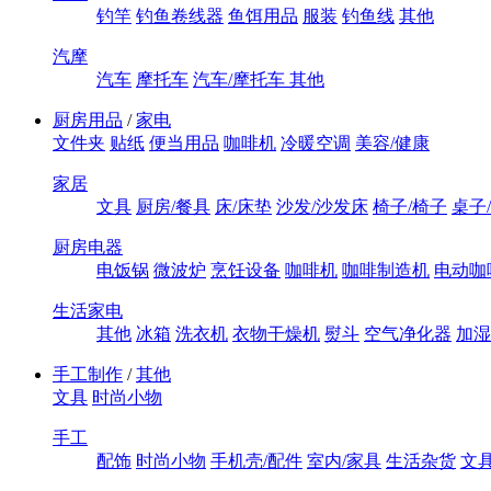
钓竿
钓鱼卷线器
鱼饵用品
服装
钓鱼线
其他
汽摩
汽车
摩托车
汽车/摩托车 其他
厨房用品
/
家电
文件夹
贴纸
便当用品
咖啡机
冷暖空调
美容/健康
家居
文具
厨房/餐具
床/床垫
沙发/沙发床
椅子/椅子
桌子
厨房电器
电饭锅
微波炉
烹饪设备
咖啡机
咖啡制造机
电动咖
生活家电
其他
冰箱
洗衣机
衣物干燥机
熨斗
空气净化器
加湿
手工制作
/
其他
文具
时尚小物
手工
配饰
时尚小物
手机壳/配件
室内/家具
生活杂货
文