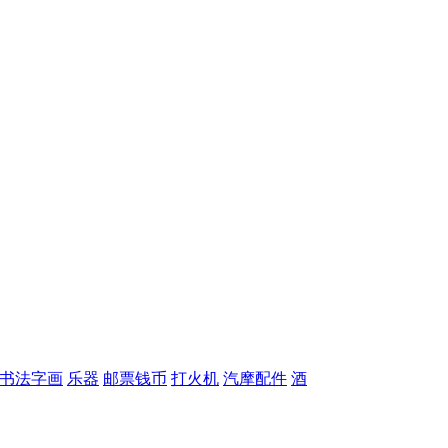
书法字画
乐器
邮票钱币
打火机
汽摩配件
酒