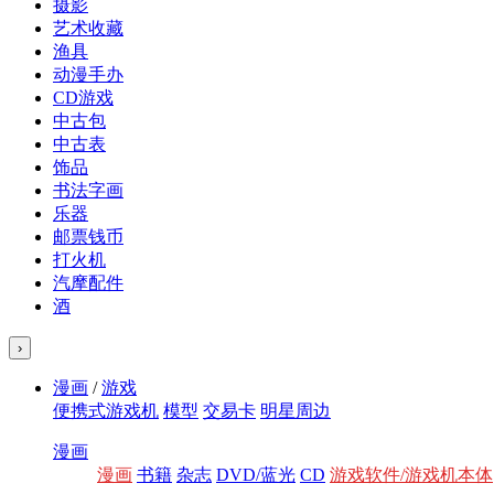
摄影
艺术收藏
渔具
动漫手办
CD游戏
中古包
中古表
饰品
书法字画
乐器
邮票钱币
打火机
汽摩配件
酒
›
漫画
/
游戏
便携式游戏机
模型
交易卡
明星周边
漫画
漫画
书籍
杂志
DVD/蓝光
CD
游戏软件/游戏机本体