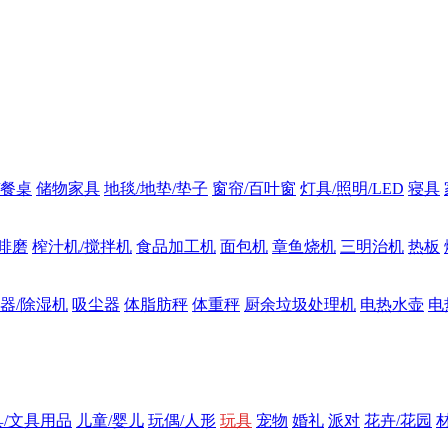
/餐桌
储物家具
地毯/地垫/垫子
窗帘/百叶窗
灯具/照明/LED
寝具
啡磨
榨汁机/搅拌机
食品加工机
面包机
章鱼烧机
三明治机
热板
器/除湿机
吸尘器
体脂肪秤
体重秤
厨余垃圾处理机
电热水壶
电
具/文具用品
儿童/婴儿
玩偶/人形
玩具
宠物
婚礼
派对
花卉/花园