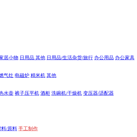
家居小物
日用品 其他
日用品/生活杂货/旅行
办公用品
办公家具
燃气灶
电磁炉
精米机
其他
热水壶
裤子压平机
酒柜
洗碗机/干燥机
变压器/适配器
材料/原料
手工制作