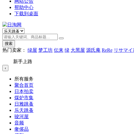
网站公告
帮助中心
下载到桌面
搜索
热门卖家：
绿屋
梦工坊
伝来
绿
大黑屋
源氏庵
ReRe
リサマイ
新手上路
‹
所有服务
聚合首页
日本拍卖
煤炉市集
日雅跳蚤
乐天跳蚤
骏河屋
音频
奢侈品