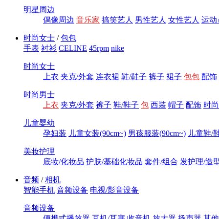
明星周边
偶像周边
音乐家
搞笑艺人
男性艺人
女性艺人
运动
时尚女士
/
包包
手表
衬衫
CELINE
45rpm
nike
时尚女士
上衣
夹克/外套
连衣裙
鞋/鞋子
裤子
裙子
包包
配饰
时尚男士
上衣
夹克/外套
裤子
鞋/鞋子
包
西装
帽子
配饰
时尚
儿童婴幼
孕妇装
儿童女装(90cm~)
男孩服装(90cm~)
儿童鞋/鞋子
美妆护理
底妆/化妆品
护肤/基础化妆品
套件/组合
发护理/造
音频
/
相机
智能手机
音频设备
电视/影音设备
音频设备
便携式播放器
耳机/耳塞
收音机
放大器
扬声器
其他