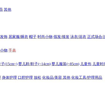
员
其他
发饰
居家服/睡衣
帽子
时尚小物
假发/接发
泳衣/浴衣
正式场合/
小物
手表
(15cm~)
婴儿鞋/鞋子(~14cm)
婴儿服装(~85cm)
儿童包
儿童时
型
身体护理
口腔护理
放松
化妆品/美容 其他
化妆工具/护理用品