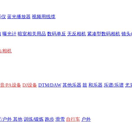
影仪
蓝光播放器
视频用线缆
箱
曝光计
暗室相关用品
数码单反
无反相机
紧凑型数码相机
镜头
/相机
音/PA设备
DJ设备
DTM/DAW
其他乐器
鼓
和乐器
乐谱/乐谱
尤
/户外 其他
训练/锻炼
跑步
滑雪
自行车
户外