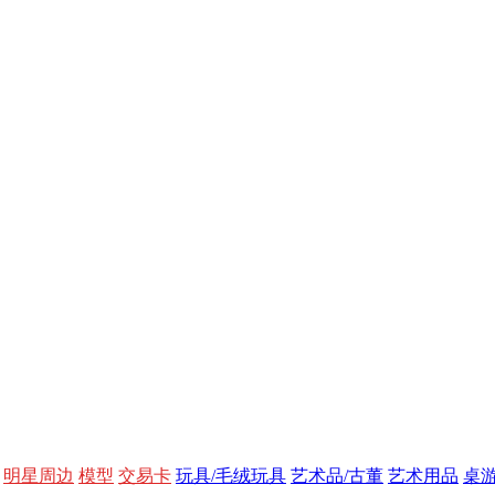
明星周边
模型
交易卡
玩具/毛绒玩具
艺术品/古董
艺术用品
桌游