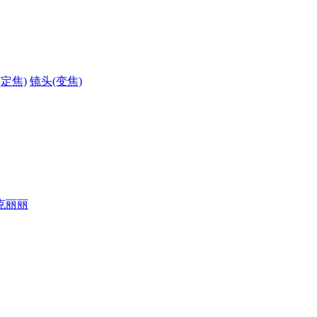
(定焦)
镜头(变焦)
克丽丽