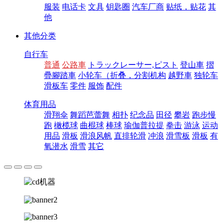
服装
电话卡
文具
钥匙圈
汽车厂商
贴纸，贴花
其
他
其他分类
自行车
普通
公路車
トラックレーサー,ピスト
登山車
摺
疊腳踏車
小轮车（折叠，分割机构
越野車
独轮车
滑板车
零件
服饰
配件
体育用品
滑翔伞
舞蹈芭蕾舞
相扑
纪念品
田径
攀岩
跑步慢
跑
橄榄球
曲棍球
棒球
瑜伽普拉提
拳击
游泳
运动
用品
滑板
滑浪风帆
直排轮滑
冲浪
滑雪板
滑板
有
氧潜水
滑雪
其它