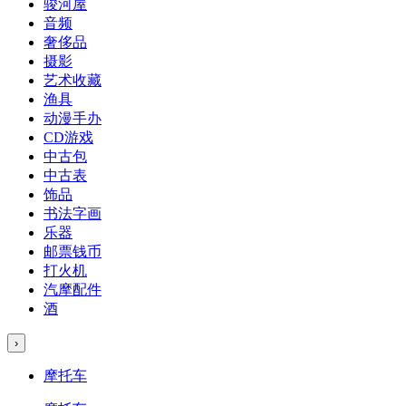
骏河屋
音频
奢侈品
摄影
艺术收藏
渔具
动漫手办
CD游戏
中古包
中古表
饰品
书法字画
乐器
邮票钱币
打火机
汽摩配件
酒
›
摩托车