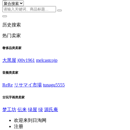
历史搜索
热门卖家
奢侈品类卖家
大黑屋
j00v1961
melcastcojp
音频类卖家
ReRe
リサマイ市場
tunagu5555
古玩字画类卖家
梦工坊
伝来
绿屋
绿
源氏庵
欢迎来到日淘网
注册