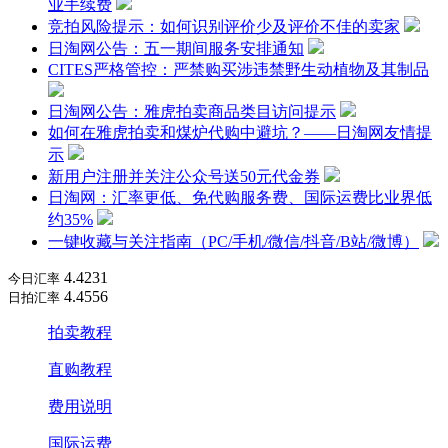
业手续费
竞拍风险提示：如何识别评价少及评价不佳的卖家
日淘网公告：五一期间服务安排通知
CITES严格管控：严禁购买涉违禁野生动植物及其制品
日淘网公告：雅虎拍卖商品类目访问提示
如何在雅虎拍卖和煤炉代购中避坑？——日淘网友情提
示
新用户注册并关注公众号送50元代金券
日淘网：汇率更低、免代购服务费、国际运费比业界低
约35%
一键收藏与关注指南（PC/手机/微信/抖音/B站/微博）
4.4231
今日汇率
4.4556
日拍汇率
拍卖教程
直购教程
费用说明
国际运费