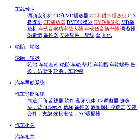
车载音响
调频发射机
CD和MD播放器
CD和磁带播放机
CD
换碟机
CD播放器
DVD转换器
DVD播放机
MD播
放机
车载音响功率放大器
车载低音扬声器
调谐器
磁带组
遥控器
安装配件，配线
套
其他
轮胎、轮毂
轮胎、轮毂
轮胎·车轮套件
轮胎
车轮
垫片
车轮帽
车轮螺母
链
条，防滑件
轮胎，车轮锁
汽车导航系统
汽车导航系统
制造厂商
监视器
软件
蓝牙机体
TV调谐器
摄像
头，背面显示器
信标
遥控器
液晶保护膜覆盖
安装
套件，支架
连接电缆，AC适配器
汽车相关
汽车相关