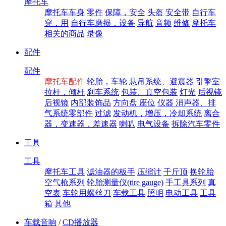
摩托车
摩托车车身
零件
保障，安全
头盔
安全带
自行车
穿，用
自行车磨损，设备
导航
音频
维修
摩托车
相关的商品
录像
配件
配件
摩托车配件
轮胎，车轮
悬吊系统、避震器
引擎室
拉杆，倾杆
刹车系统
包装、真空包装
灯光
后视镜
后视镜
内部装饰品
方向盘
座位
仪器
消声器、排
气系统零部件
过滤
发动机，增压，冷却系统
离合
器，变速器，差速器
喇叭
电气设备
拆除汽车零件
工具
工具
摩托车工具
滤油器的板手
压缩计
千斤顶
换轮胎
空气枪系列
轮胎测量仪(tire gauge)
手工具系列
真
空表
车轮用螺丝刀
车载工具
照明
电动工具
工具
箱
其他
车载音响
/
CD播放器