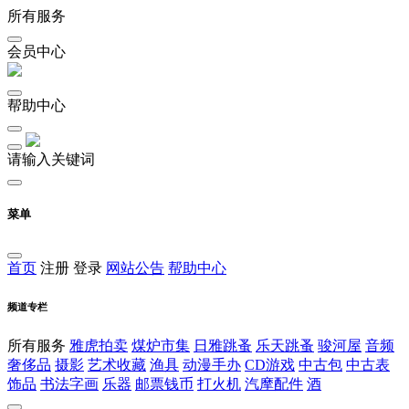
所有服务
会员中心
帮助中心
请输入关键词
菜单
首页
注册
登录
网站公告
帮助中心
频道专栏
所有服务
雅虎拍卖
煤炉市集
日雅跳蚤
乐天跳蚤
骏河屋
音频
奢侈品
摄影
艺术收藏
渔具
动漫手办
CD游戏
中古包
中古表
饰品
书法字画
乐器
邮票钱币
打火机
汽摩配件
酒