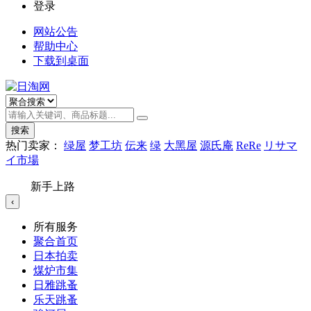
登录
网站公告
帮助中心
下载到桌面
搜索
热门卖家：
绿屋
梦工坊
伝来
绿
大黑屋
源氏庵
ReRe
リサマ
イ市場
新手上路
‹
所有服务
聚合首页
日本拍卖
煤炉市集
日雅跳蚤
乐天跳蚤