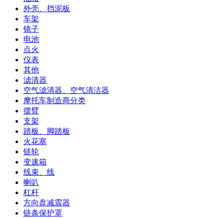
外壳、挡泥板
车架
镜子
电池
点火
仪表
其他
滤清器
空气滤清器、空气清洁器
摩托车制造商分类
摆臂
支架
踏板、脚踏板
火花塞
链轮
变速箱
线束、线
喇叭
杠杆
方向盘减震器
链条保护罩