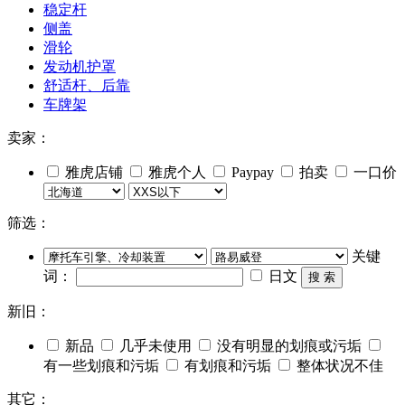
稳定杆
侧盖
滑轮
发动机护罩
舒适杆、后靠
车牌架
卖家：
雅虎店铺
雅虎个人
Paypay
拍卖
一口价
筛选：
关键
词：
日文
搜 索
新旧：
新品
几乎未使用
没有明显的划痕或污垢
有一些划痕和污垢
有划痕和污垢
整体状况不佳
其它：