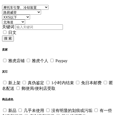
关键词
日文
搜 索
卖家
雅虎店铺
雅虎个人
Paypay
其它
新上架
真伪鉴定
1小时内结束
免日本邮费
匿
名配送
郵便局/便利店受取
商品成色
新品
几乎未使用
没有明显的划痕或污垢
有一些