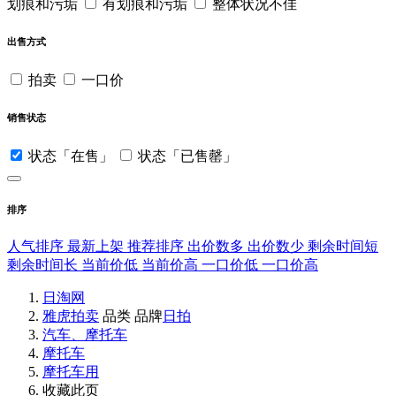
划痕和污垢
有划痕和污垢
整体状况不佳
出售方式
拍卖
一口价
销售状态
状态「在售」
状态「已售罄」
排序
人气排序
最新上架
推荐排序
出价数多
出价数少
剩余时间短
剩余时间长
当前价低
当前价高
一口价低
一口价高
日淘网
雅虎拍卖
品类
品牌
日拍
汽车、摩托车
摩托车
摩托车用
收藏此页