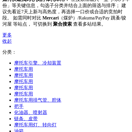
份」等关键信息，勾选子分类并结合上面的筛选与排序； 建
议先看近7天上新与高热度，再选择一口价或合适的竞拍时
段。 如需同时对比
Mercari
（煤炉）/Rakuma/PayPay 跳蚤/骏
河屋 等站点， 可切换到
聚合搜索
查看多站结果。
更多
收起
分类：
摩托车引擎、冷却装置
摩托车用
摩托车用
摩托车用
摩托车用
摩托车用
摩托车用排气管、腔体
把手
化油器、喷射器
链条、皮带
摩托车用灯、转向灯
油箱