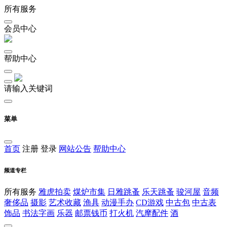
所有服务
会员中心
帮助中心
请输入关键词
菜单
首页
注册
登录
网站公告
帮助中心
频道专栏
所有服务
雅虎拍卖
煤炉市集
日雅跳蚤
乐天跳蚤
骏河屋
音频
奢侈品
摄影
艺术收藏
渔具
动漫手办
CD游戏
中古包
中古表
饰品
书法字画
乐器
邮票钱币
打火机
汽摩配件
酒