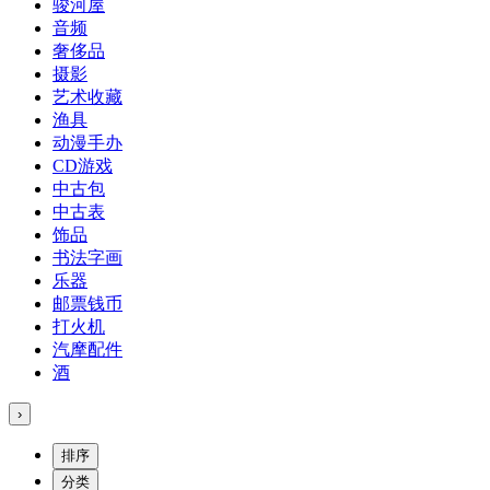
骏河屋
音频
奢侈品
摄影
艺术收藏
渔具
动漫手办
CD游戏
中古包
中古表
饰品
书法字画
乐器
邮票钱币
打火机
汽摩配件
酒
›
排序
分类