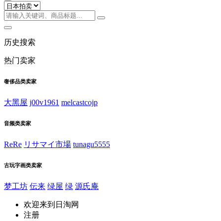
历史搜索
热门卖家
奢侈品类卖家
大黑屋
j00v1961
melcastcojp
音频类卖家
ReRe
リサマイ市場
tunagu5555
古玩字画类卖家
梦工坊
伝来
绿屋
绿
源氏庵
欢迎来到日淘网
注册