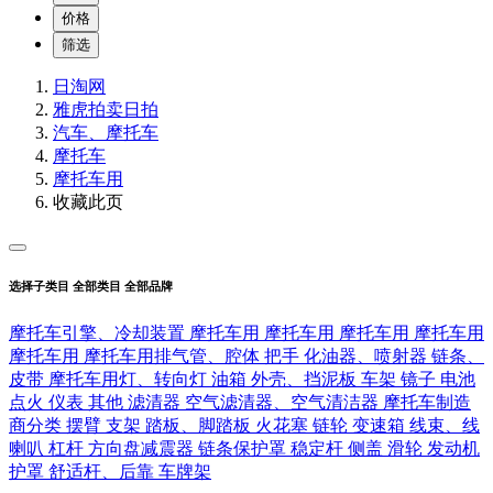
价格
筛选
日淘网
雅虎拍卖
日拍
汽车、摩托车
摩托车
摩托车用
收藏此页
选择子类目
全部类目
全部品牌
摩托车引擎、冷却装置
摩托车用
摩托车用
摩托车用
摩托车用
摩托车用
摩托车用排气管、腔体
把手
化油器、喷射器
链条、
皮带
摩托车用灯、转向灯
油箱
外壳、挡泥板
车架
镜子
电池
点火
仪表
其他
滤清器
空气滤清器、空气清洁器
摩托车制造
商分类
摆臂
支架
踏板、脚踏板
火花塞
链轮
变速箱
线束、线
喇叭
杠杆
方向盘减震器
链条保护罩
稳定杆
侧盖
滑轮
发动机
护罩
舒适杆、后靠
车牌架