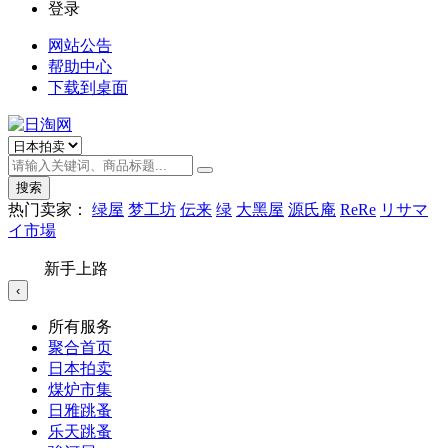
登录
网站公告
帮助中心
下载到桌面
搜索
热门卖家：
绿屋
梦工坊
伝来
绿
大黑屋
源氏庵
ReRe
リサマ
イ市場
新手上路
‹
所有服务
聚合首页
日本拍卖
煤炉市集
日雅跳蚤
乐天跳蚤