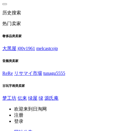
历史搜索
热门卖家
奢侈品类卖家
大黑屋
j00v1961
melcastcojp
音频类卖家
ReRe
リサマイ市場
tunagu5555
古玩字画类卖家
梦工坊
伝来
绿屋
绿
源氏庵
欢迎来到日淘网
注册
登录