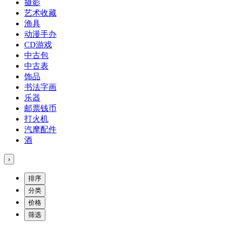
摄影
艺术收藏
渔具
动漫手办
CD游戏
中古包
中古表
饰品
书法字画
乐器
邮票钱币
打火机
汽摩配件
酒
›
排序
分类
价格
筛选