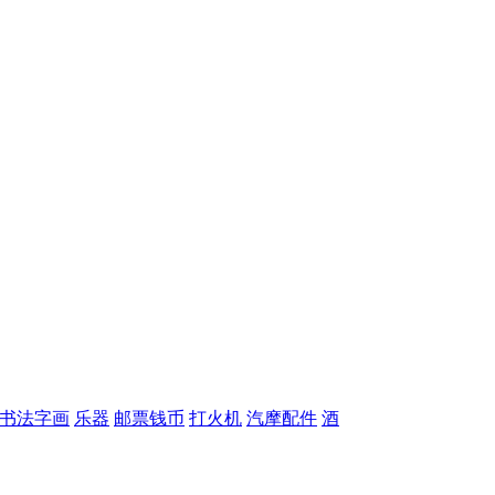
书法字画
乐器
邮票钱币
打火机
汽摩配件
酒