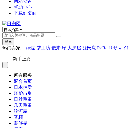
网站公告
帮助中心
下载到桌面
搜索
热门卖家：
绿屋
梦工坊
伝来
绿
大黑屋
源氏庵
ReRe
リサマイ
新手上路
‹
所有服务
聚合首页
日本拍卖
煤炉市集
日雅跳蚤
乐天跳蚤
骏河屋
音频
奢侈品