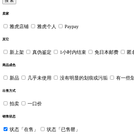
搜 索
卖家
雅虎店铺
雅虎个人
Paypay
其它
新上架
真伪鉴定
1小时内结束
免日本邮费
匿
商品成色
新品
几乎未使用
没有明显的划痕或污垢
有一些
出售方式
拍卖
一口价
销售状态
状态「在售」
状态「已售罄」