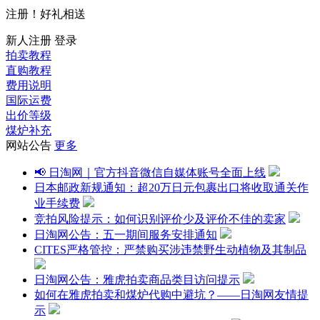
注册！好礼相送
新人注册
登录
拍卖教程
直购教程
费用说明
国际运费
出价等级
煤炉补充
网站公告
更多
📢 日淘网｜官方抖音微信自媒体账号全面上线
日本邮政新规通知：超20万日元包裹出口将收取通关作
业手续费
竞拍风险提示：如何识别评价少及评价不佳的卖家
日淘网公告：五一期间服务安排通知
CITES严格管控：严禁购买涉违禁野生动植物及其制品
日淘网公告：雅虎拍卖商品类目访问提示
如何在雅虎拍卖和煤炉代购中避坑？——日淘网友情提
示