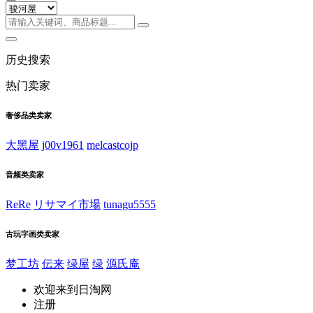
历史搜索
热门卖家
奢侈品类卖家
大黑屋
j00v1961
melcastcojp
音频类卖家
ReRe
リサマイ市場
tunagu5555
古玩字画类卖家
梦工坊
伝来
绿屋
绿
源氏庵
欢迎来到日淘网
注册