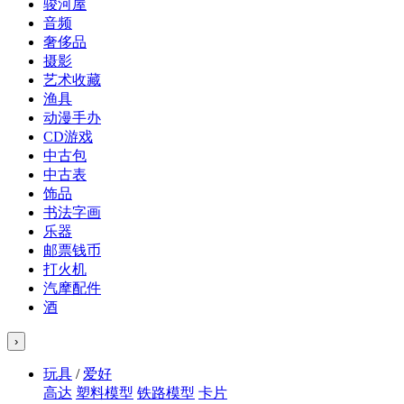
骏河屋
音频
奢侈品
摄影
艺术收藏
渔具
动漫手办
CD游戏
中古包
中古表
饰品
书法字画
乐器
邮票钱币
打火机
汽摩配件
酒
›
玩具
/
爱好
高达
塑料模型
铁路模型
卡片