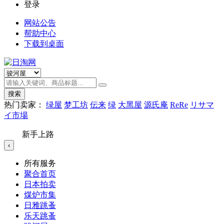
登录
网站公告
帮助中心
下载到桌面
搜索
热门卖家：
绿屋
梦工坊
伝来
绿
大黑屋
源氏庵
ReRe
リサマ
イ市場
新手上路
‹
所有服务
聚合首页
日本拍卖
煤炉市集
日雅跳蚤
乐天跳蚤