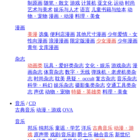
制原画
随笔・散文
游戏
计算机
亚文化
运动
时尚
艺术与美术
娱乐与人才
语言
儿童书籍与绘本
动
物・宠物
漫画・动漫
料理・美食
漫画
美漫
选集
便利店漫画
其他尺寸漫画
少年爱情・女
性向漫画
浪漫漫画
限定版漫画
少女漫画
少年漫画
青年
文库漫画
杂志
动画类
玩具・爱好类杂志
文化・娱乐
游戏杂志
漫
画杂志
体育杂志
数字・无线
弹珠机・老虎机类杂
志
时尚杂志
耽美
悬疑・ occult
复古杂志
音乐杂志
科学・科幻
娱乐杂志
摄影集类杂志
交通工具类杂
志
声优
动物・宠物
特摄・英雄类
料理・美食
音乐
/
CD
古典音乐
动漫・游戏
OVA
音乐
邦乐
纯邦乐
童谣・学艺
洋乐
古典音乐
动漫・游
戏
原声带
戏剧/音乐剧
爵士乐
融合音乐
新世纪