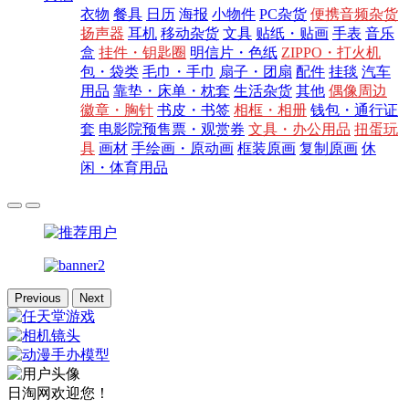
衣物
餐具
日历
海报
小物件
PC杂货
便携音频杂货
扬声器
耳机
移动杂货
文具
贴纸・贴画
手表
音乐
盒
挂件・钥匙圈
明信片・色纸
ZIPPO・打火机
包・袋类
毛巾・手巾
扇子・团扇
配件
挂毯
汽车
用品
靠垫・床单・枕套
生活杂货
其他
偶像周边
徽章・胸针
书皮・书签
相框・相册
钱包・通行证
套
电影院预售票・观赏券
文具・办公用品
扭蛋玩
具
画材
手绘画・原动画
框装原画
复制原画
休
闲・体育用品
Previous
Next
日淘网欢迎您！