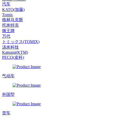
汽车
KATO(加藤)
Tomix
格林马克斯
托米特克
微王牌
万代
トミックス(TOMIX)
汤米科技
Katsumi(KTM)
PECO(皮科)
气动车
外国型
货车