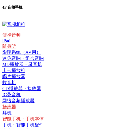
4F 音频手机
便携音频
iPad
随身听
影院系统（AV用）
迷你音响・组合音响
MD播放器・录音机
卡带播放机
唱片播放器
收音机
CD播放器・接收器
IC录音机
网络音频播放器
扬声器
耳机
智能手机・手机本体
手机・智能手机配件