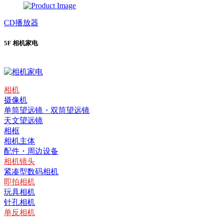
CD播放器
5F 相机家电
相机
摄像机
单筒望远镜・双筒望远镜
天文望远镜
相框
相机主体
配件・周边设备
相机镜头
紧凑型数码相机
即拍相机
玩具相机
针孔相机
单反相机