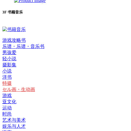
3F 书籍音乐
游戏攻略书
乐谱・乐谱・音乐书
男孩爱
轻小说
摄影集
小说
洋书
特摄
セル画・生动画
游戏
亚文化
运动
时尚
艺术与美术
娱乐与人才