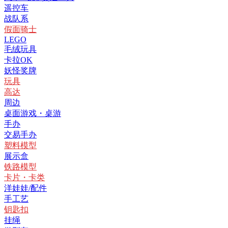
遥控车
战队系
假面骑士
LEGO
毛绒玩具
卡拉OK
妖怪奖牌
玩具
高达
周边
桌面游戏・桌游
手办
交易手办
塑料模型
展示盒
铁路模型
卡片・卡类
洋娃娃/配件
手工艺
钥匙扣
挂绳