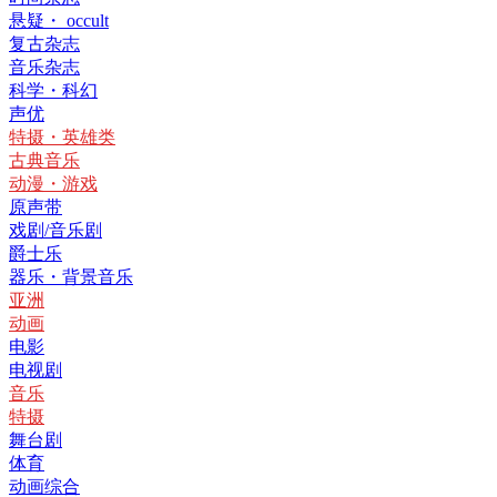
悬疑・ occult
复古杂志
音乐杂志
科学・科幻
声优
特摄・英雄类
古典音乐
动漫・游戏
原声带
戏剧/音乐剧
爵士乐
器乐・背景音乐
亚洲
动画
电影
电视剧
音乐
特摄
舞台剧
体育
动画综合