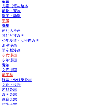
语言
儿童书籍与绘本
动物・宠物
漫画・动漫
美漫
选集
便利店漫画
其他尺寸漫画
少年爱情・女性向漫画
浪漫漫画
限定版漫画
少女漫画
少年漫画
青年
文库漫画
动画类
玩具・爱好类杂志
文化・娱乐
游戏杂志
漫画杂志
体育杂志
时尚杂志