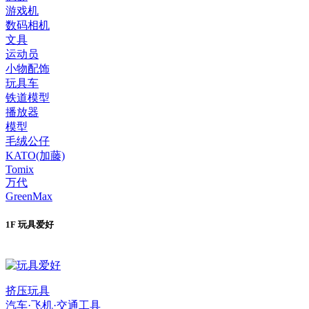
游戏机
数码相机
文具
运动员
小物配饰
玩具车
铁道模型
播放器
模型
毛绒公仔
KATO(加藤)
Tomix
万代
GreenMax
1F 玩具爱好
挤压玩具
汽车·飞机·交通工具