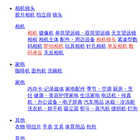
相机镜头
胶片相机
拍立得
镜头
相机
相机
摄像机
单筒望远镜・双筒望远镜
天文望远镜
相框
相机主体
配件・周边设备
相机镜头
紧凑型数
码相机
即拍相机
玩具相机
针孔相机
单反相机
数
码单反
无反相机
家电
咖啡机
面包机
洗碗机
家电
内存卡·记录媒体
家电配件
季节・空调
厨房・烹
饪
健康・美容护理家电
生活家电
电话机・传真
机・办公设备・电子辞典
汽车用品
冰箱・冷冻柜
洗衣机・烘干机
吸尘器
熨斗・蒸汽机
缝纫机
灯泡
其他
衣物
明信片
手表
文具
体育用品
包包
其他