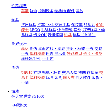
铁路模型
车辆
轨道
控制设备
结构物·配件
其他
玩具
挤压玩具
汽车·飞机·交通工具
遥控车
战队系
假面
骑士
LEGO
毛绒玩具
快乐套餐
其他
启智玩具・幼
儿玩具
卡拉OK
妖怪奖牌
玩具
玩具（女童）
爱好娱乐
高达
周边
桌面游戏・桌游
拼图・框架
手办
交易
手办
塑料模型
瓶盖
展示盒
铁路模型
卡片・卡类
洋娃娃/配件
手工艺
周边
钥匙扣
挂绳
贴纸・标签
交易人偶
拼图
微型车
交
易卡
塑料模型
玩具
杂货
同人志
同人软件
杂货・
小物
游戏
任天堂
世嘉SG1000
电视游戏