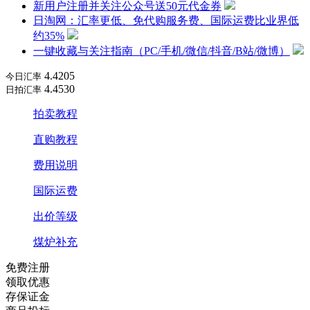
新用户注册并关注公众号送50元代金券
日淘网：汇率更低、免代购服务费、国际运费比业界低
约35%
一键收藏与关注指南（PC/手机/微信/抖音/B站/微博）
4.4205
今日汇率
4.4530
日拍汇率
拍卖教程
直购教程
费用说明
国际运费
出价等级
煤炉补充
免费注册
领取优惠
存保证金