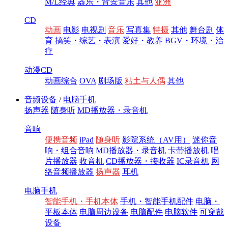
M/L经典
器乐・背景音乐
其他
亚洲
CD
动画
电影
电视剧
音乐
写真集
特摄
其他
舞台剧
体
育
搞笑・综艺・表演
爱好・教养
BGV・环境・治
疗
动漫CD
动画综合
OVA
剧场版
粘土与人偶
其他
音频设备
/
电脑手机
扬声器
随身听
MD播放器・录音机
音响
便携音频
iPad
随身听
影院系统（AV用）
迷你音
响・组合音响
MD播放器・录音机
卡带播放机
唱
片播放器
收音机
CD播放器・接收器
IC录音机
网
络音频播放器
扬声器
耳机
电脑手机
智能手机・手机本体
手机・智能手机配件
电脑・
平板本体
电脑周边设备
电脑配件
电脑软件
可穿戴
设备