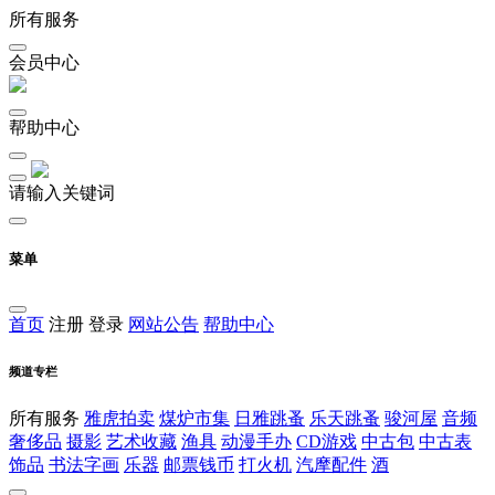
所有服务
会员中心
帮助中心
请输入关键词
菜单
首页
注册
登录
网站公告
帮助中心
频道专栏
所有服务
雅虎拍卖
煤炉市集
日雅跳蚤
乐天跳蚤
骏河屋
音频
奢侈品
摄影
艺术收藏
渔具
动漫手办
CD游戏
中古包
中古表
饰品
书法字画
乐器
邮票钱币
打火机
汽摩配件
酒