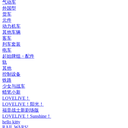
气动车
外国型
货车
元件
动力机车
其他车辆
客车
列车套装
电车
起始牌组・配件
轨
其他
控制设备
铁路
少女与战车
蜡笔小新
LOVELIVE！
LOVELIVE！阳光！
福音战士新剧场版
LOVELIVE！Sunshine！
hello kitty
RAIL WARS!