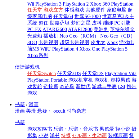
Wii
PlayStation 3
PlayStation 2
Xbox 360
PlayStation
任天堂 游戏立方
体感游戏
其他硬件
家庭电脑
超
级家庭电脑
任天堂64
世嘉SG1000
世嘉马克3＆主
系统
超任
世嘉萨坦
梦幻之星
皮科
维娜
PC引擎
PC-FX
ATARI2600
ATARI2800
美洲豹
英特尔维众
光速船
播放机
Neo Geo（ROM）
Neo Geo（CD）
3DO
卡带视图
超级卡带视图
皮尤太
Xbox
游戏电
脑M5
WiiU
PlayStation 4
Xbox One
PlayStation 5
Xbox系列
便捷游戏机
任天堂Switch
任天堂3DS
任天堂DS
PlayStation Vita
PlayStation Portable
游戏机掌机
游戏机
虚拟男孩
游
戏齿轮
链接斯
奇迹鸟
新世代
游戏与手表
LSI
携带
游戏
书籍
/
漫画
漫画
美漫
悬疑・ occult
时尚杂志
书籍
游戏攻略书
乐谱・乐谱・音乐书
男孩爱
轻小说
摄
影集
小说
洋书
特摄
セル画・生动画
装框原画
复