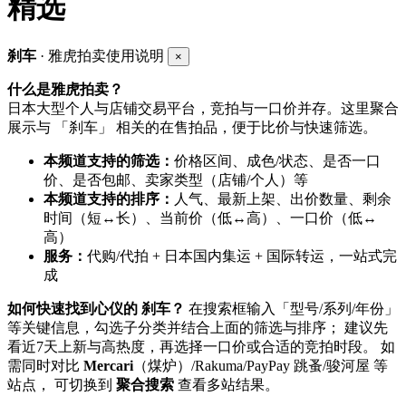
精选
刹车
· 雅虎拍卖使用说明
×
什么是雅虎拍卖？
日本大型个人与店铺交易平台，竞拍与一口价并存。这里聚合
展示与 「刹车」 相关的在售拍品，便于比价与快速筛选。
本频道支持的筛选：
价格区间、成色/状态、是否一口
价、是否包邮、卖家类型（店铺/个人）等
本频道支持的排序：
人气、最新上架、出价数量、剩余
时间（短↔长）、当前价（低↔高）、一口价（低↔
高）
服务：
代购/代拍 + 日本国内集运 + 国际转运，一站式完
成
如何快速找到心仪的 刹车？
在搜索框输入「型号/系列/年份」
等关键信息，勾选子分类并结合上面的筛选与排序； 建议先
看近7天上新与高热度，再选择一口价或合适的竞拍时段。 如
需同时对比
Mercari
（煤炉）/Rakuma/PayPay 跳蚤/骏河屋 等
站点， 可切换到
聚合搜索
查看多站结果。