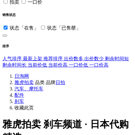
拍卖
一口价
销售状态
状态「在售」
状态「已售罄」
排序
人气排序
最新上架
推荐排序
出价数多
出价数少
剩余时间短
剩余时间长
当前价低
当前价高
一口价低
一口价高
日淘网
雅虎拍卖
品类
品牌
日拍
汽车、摩托车
配件
刹车
收藏此页
雅虎拍卖
刹车频道 · 日本代购