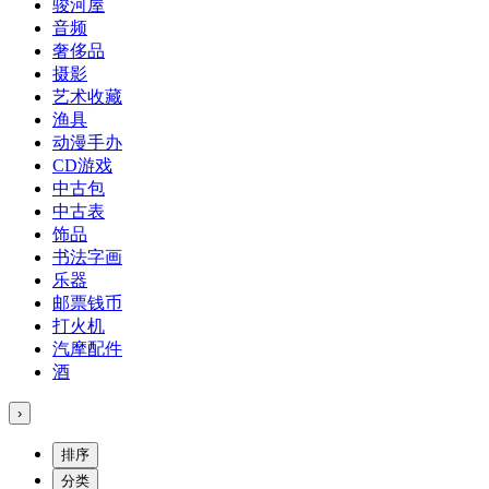
骏河屋
音频
奢侈品
摄影
艺术收藏
渔具
动漫手办
CD游戏
中古包
中古表
饰品
书法字画
乐器
邮票钱币
打火机
汽摩配件
酒
›
排序
分类