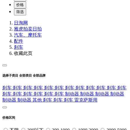
价格
筛选
日淘网
雅虎拍卖
日拍
汽车、摩托车
配件
刹车
收藏此页
选择子类目
全部类目
全部品牌
刹车
刹车
刹车
刹车
刹车
刹车
刹车
刹车
刹车
刹车
刹车
刹车
刹车
刹车
刹车
刹车
刹车
刹车
制动器
制动器
制动器
制动器
制动器
制动器
其他
刹车
刹车
刹车
雷克萨斯用
价格区间