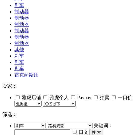
刹车
制动器
制动器
制动器
制动器
制动器
制动器
其他
刹车
刹车
刹车
雷克萨斯用
卖家：
雅虎店铺
雅虎个人
Paypay
拍卖
一口价
筛选：
关键词：
日文
搜 索