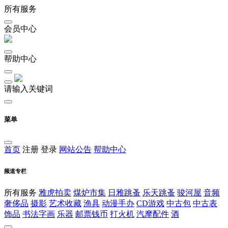
所有服务
会员中心
帮助中心
请输入关键词
菜单
首页
注册
登录
网站公告
帮助中心
频道专栏
所有服务
雅虎拍卖
煤炉市集
日雅跳蚤
乐天跳蚤
骏河屋
音频
奢侈品
摄影
艺术收藏
渔具
动漫手办
CD游戏
中古包
中古表
饰品
书法字画
乐器
邮票钱币
打火机
汽摩配件
酒