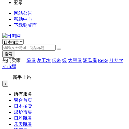
登录
网站公告
帮助中心
下载到桌面
搜索
热门卖家：
绿屋
梦工坊
伝来
绿
大黑屋
源氏庵
ReRe
リサマ
イ市場
新手上路
‹
所有服务
聚合首页
日本拍卖
煤炉市集
日雅跳蚤
乐天跳蚤