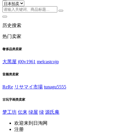
历史搜索
热门卖家
奢侈品类卖家
大黑屋
j00v1961
melcastcojp
音频类卖家
ReRe
リサマイ市場
tunagu5555
古玩字画类卖家
梦工坊
伝来
绿屋
绿
源氏庵
欢迎来到日淘网
注册