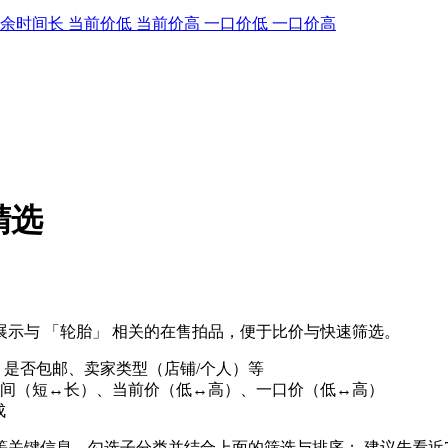
剩余时间长
当前价低
当前价高
一口价低
一口价高
精选
示与 「轮胎」 相关的在售拍品，便于比价与快速筛选。
、是否包邮、卖家类型（店铺/个人）等
间（短↔长）、当前价（低↔高）、一口价（低↔高）
成
」等关键信息，勾选子分类并结合上面的筛选与排序； 建议先看近