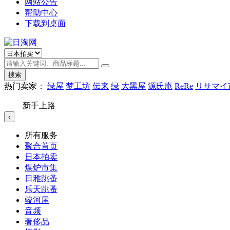
网站公告
帮助中心
下载到桌面
搜索
热门卖家：
绿屋
梦工坊
伝来
绿
大黑屋
源氏庵
ReRe
リサマイ
新手上路
‹
所有服务
聚合首页
日本拍卖
煤炉市集
日雅跳蚤
乐天跳蚤
骏河屋
音频
奢侈品