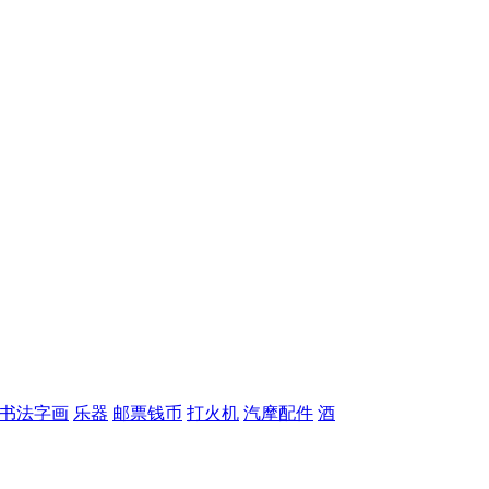
书法字画
乐器
邮票钱币
打火机
汽摩配件
酒