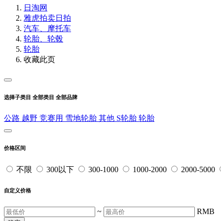
日淘网
雅虎拍卖
日拍
汽车、摩托车
轮胎、轮毂
轮胎
收藏此页
选择子类目
全部类目
全部品牌
公路
越野
竞赛用
雪地轮胎
其他
S轮胎
轮胎
价格区间
不限
300以下
300-1000
1000-2000
2000-5000
自定义价格
~
RMB