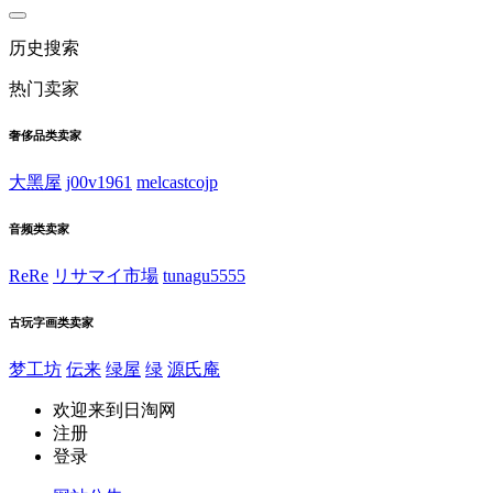
历史搜索
热门卖家
奢侈品类卖家
大黑屋
j00v1961
melcastcojp
音频类卖家
ReRe
リサマイ市場
tunagu5555
古玩字画类卖家
梦工坊
伝来
绿屋
绿
源氏庵
欢迎来到日淘网
注册
登录