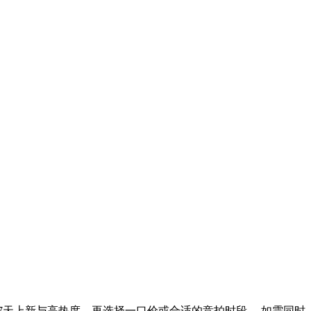
7天上新与高热度，再选择一口价或合适的竞拍时段。 如需同时