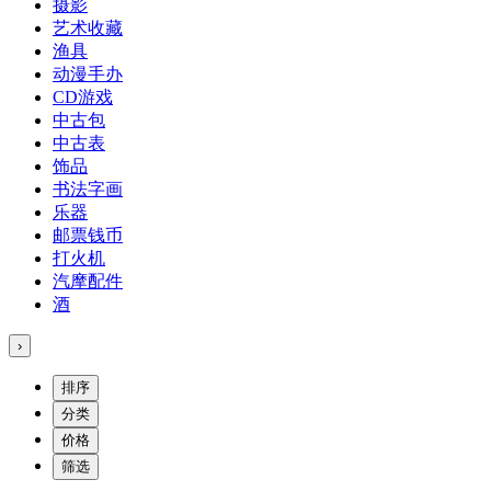
摄影
艺术收藏
渔具
动漫手办
CD游戏
中古包
中古表
饰品
书法字画
乐器
邮票钱币
打火机
汽摩配件
酒
›
排序
分类
价格
筛选