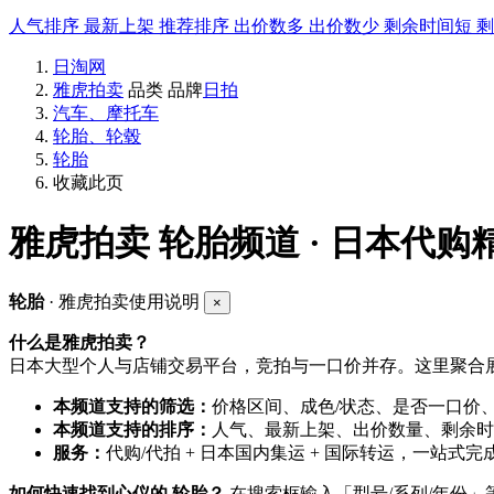
人气排序
最新上架
推荐排序
出价数多
出价数少
剩余时间短
日淘网
雅虎拍卖
品类
品牌
日拍
汽车、摩托车
轮胎、轮毂
轮胎
收藏此页
雅虎拍卖
轮胎频道 · 日本代购
轮胎
· 雅虎拍卖使用说明
×
什么是雅虎拍卖？
日本大型个人与店铺交易平台，竞拍与一口价并存。这里聚合展
本频道支持的筛选：
价格区间、成色/状态、是否一口价
本频道支持的排序：
人气、最新上架、出价数量、剩余时
服务：
代购/代拍 + 日本国内集运 + 国际转运，一站式完
如何快速找到心仪的 轮胎？
在搜索框输入「型号/系列/年份