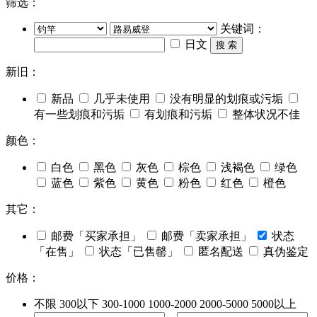
筛选：
关键词：
日文
搜 索
新旧：
新品
几乎未使用
没有明显的划痕或污垢
有一些划痕和污垢
有划痕和污垢
整体状况不佳
颜色：
白色
黑色
灰色
棕色
浅褐色
绿色
蓝色
紫色
黄色
粉色
红色
橙色
其它：
邮费「买家承担」
邮费「卖家承担」
状态
「在售」
状态「已售罄」
匿名配送
真伪鉴定
价格：
不限
300以下
300-1000
1000-2000
2000-5000
5000以上