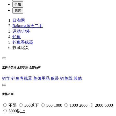
价格
筛选
日淘网
Rakuma乐天二手
运动/户外
钓鱼
钓鱼卷线器
收藏此页
选择子类目
全部类目
全部品牌
钓竿
钓鱼卷线器
鱼饵用品
服装
钓鱼线
其他
价格区间
不限
300以下
300-1000
1000-2000
2000-5000
5000以上