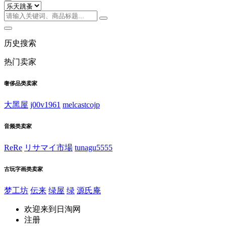
历史搜索
热门卖家
奢侈品类卖家
大黑屋
j00v1961
melcastcojp
音频类卖家
ReRe
リサマイ市場
tunagu5555
古玩字画类卖家
梦工坊
伝来
绿屋
绿
源氏庵
欢迎来到日淘网
注册