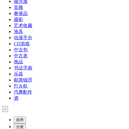
骏河屋
音频
奢侈品
摄影
艺术收藏
渔具
动漫手办
CD游戏
中古包
中古表
饰品
书法字画
乐器
邮票钱币
打火机
汽摩配件
酒
›
排序
分类