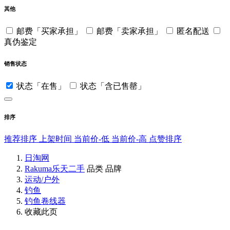
其他
邮费「买家承担」
邮费「卖家承担」
匿名配送
真伪鉴定
销售状态
状态「在售」
状态「含已售罄」
排序
推荐排序
上架时间
当前价-低
当前价-高
点赞排序
日淘网
Rakuma乐天二手
品类
品牌
运动/户外
钓鱼
钓鱼卷线器
收藏此页