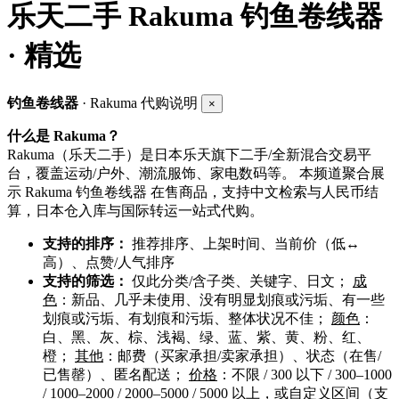
乐天二手 Rakuma
钓鱼卷线器
· 精选
钓鱼卷线器
· Rakuma 代购说明
×
什么是 Rakuma？
Rakuma（乐天二手）是日本乐天旗下二手/全新混合交易平
台，覆盖运动/户外、潮流服饰、家电数码等。 本频道聚合展
示 Rakuma 钓鱼卷线器 在售商品，支持中文检索与人民币结
算，日本仓入库与国际转运一站式代购。
支持的排序：
推荐排序、上架时间、当前价（低↔
高）、点赞/人气排序
支持的筛选：
仅此分类/含子类、关键字、
日文
；
成
色
：新品、几乎未使用、没有明显划痕或污垢、有一些
划痕或污垢、有划痕和污垢、整体状况不佳；
颜色
：
白、黑、灰、棕、浅褐、绿、蓝、紫、黄、粉、红、
橙；
其他
：邮费（买家承担/卖家承担）、状态（在售/
已售罄）、匿名配送；
价格
：不限 / 300 以下 / 300–1000
/ 1000–2000 / 2000–5000 / 5000 以上，或自定义区间（支