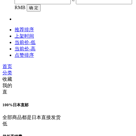
~
RMB
确 定
推荐排序
上架时间
当前价-低
当前价-高
点赞排序
首页
分类
收藏
我的
直
100%日本直邮
全部商品都是日本直接发货
低