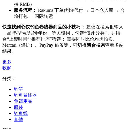
持 RMB）
服务流程：
Rakuma 下单代购/代付 → 日本仓入库 → 合
箱打包 → 国际转运
快速找到心仪钓鱼卷线器商品的小技巧：
建议在搜索框输入
「品牌/型号/系列/年份」等关键词，勾选“仅此分类”，并结
合“上架时间”“推荐排序”筛选； 需要同时比价雅虎拍卖、
Mercari（煤炉）、PayPay 跳蚤等，可切换
聚合搜索
查看多站
结果。
更多
收起
分类：
钓竿
钓鱼卷线器
鱼饵用品
服装
钓鱼线
其他