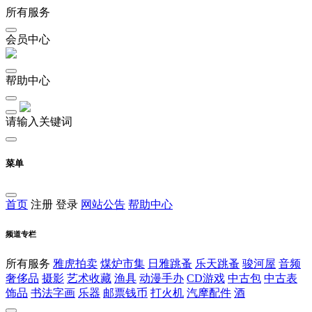
所有服务
会员中心
帮助中心
请输入关键词
菜单
首页
注册
登录
网站公告
帮助中心
频道专栏
所有服务
雅虎拍卖
煤炉市集
日雅跳蚤
乐天跳蚤
骏河屋
音频
奢侈品
摄影
艺术收藏
渔具
动漫手办
CD游戏
中古包
中古表
饰品
书法字画
乐器
邮票钱币
打火机
汽摩配件
酒