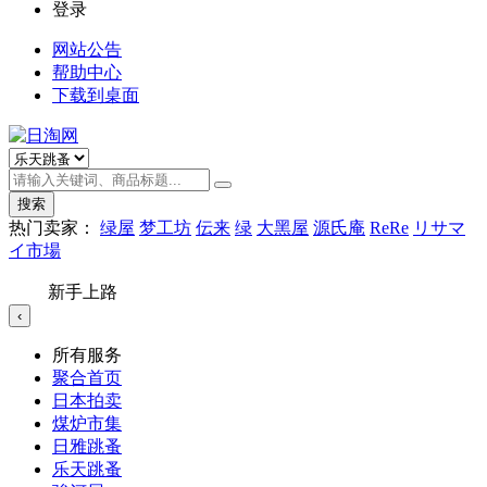
登录
网站公告
帮助中心
下载到桌面
搜索
热门卖家：
绿屋
梦工坊
伝来
绿
大黑屋
源氏庵
ReRe
リサマ
イ市場
新手上路
‹
所有服务
聚合首页
日本拍卖
煤炉市集
日雅跳蚤
乐天跳蚤