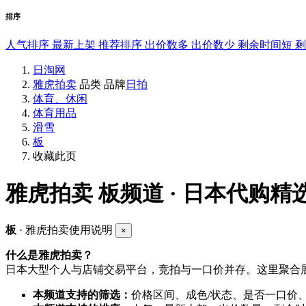
排序
人气排序
最新上架
推荐排序
出价数多
出价数少
剩余时间短
日淘网
雅虎拍卖
品类
品牌
日拍
体育、休闲
体育用品
滑雪
板
收藏此页
雅虎拍卖
板频道 · 日本代购精
板
· 雅虎拍卖使用说明
×
什么是雅虎拍卖？
日本大型个人与店铺交易平台，竞拍与一口价并存。这里聚合展
本频道支持的筛选：
价格区间、成色/状态、是否一口价