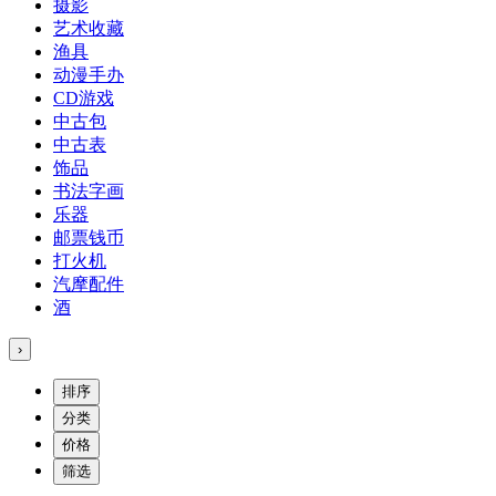
摄影
艺术收藏
渔具
动漫手办
CD游戏
中古包
中古表
饰品
书法字画
乐器
邮票钱币
打火机
汽摩配件
酒
›
排序
分类
价格
筛选