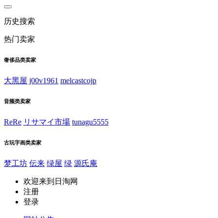
历史搜索
热门卖家
奢侈品类卖家
大黑屋
j00v1961
melcastcojp
音频类卖家
ReRe
リサマイ市場
tunagu5555
古玩字画类卖家
梦工坊
伝来
绿屋
绿
源氏庵
欢迎来到日淘网
注册
登录