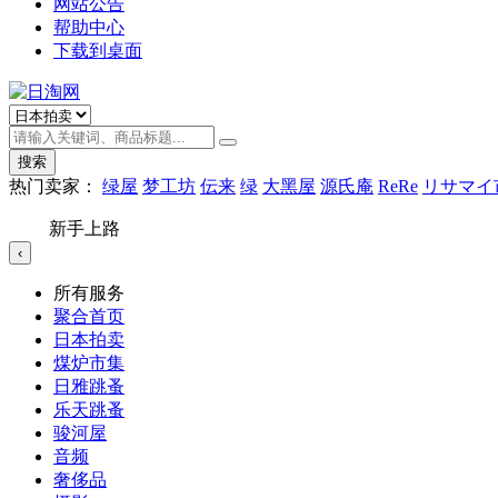
网站公告
帮助中心
下载到桌面
搜索
热门卖家：
绿屋
梦工坊
伝来
绿
大黑屋
源氏庵
ReRe
リサマイ
新手上路
‹
所有服务
聚合首页
日本拍卖
煤炉市集
日雅跳蚤
乐天跳蚤
骏河屋
音频
奢侈品