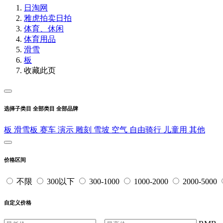
日淘网
雅虎拍卖
日拍
体育、休闲
体育用品
滑雪
板
收藏此页
选择子类目
全部类目
全部品牌
板
滑雪板
赛车
演示
雕刻
雪坡
空气
自由骑行
儿童用
其他
价格区间
不限
300以下
300-1000
1000-2000
2000-5000
自定义价格