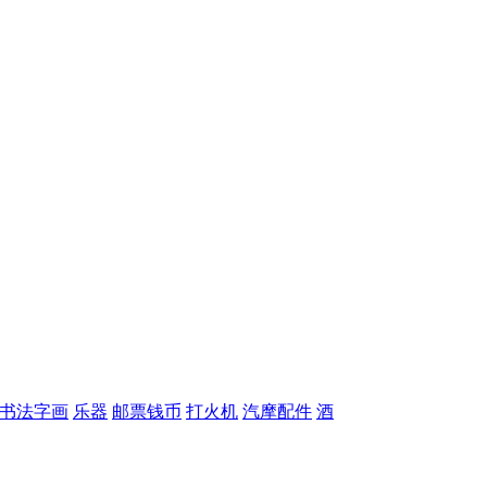
书法字画
乐器
邮票钱币
打火机
汽摩配件
酒