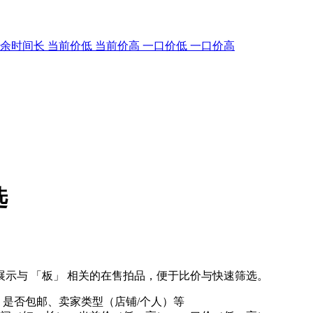
剩余时间长
当前价低
当前价高
一口价低
一口价高
选
示与 「板」 相关的在售拍品，便于比价与快速筛选。
、是否包邮、卖家类型（店铺/个人）等