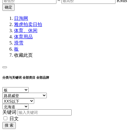
~
RMB
确定
日淘网
雅虎拍卖
日拍
体育、休闲
体育用品
滑雪
板
收藏此页
分类与关键词
全部类目
全部品牌
关键词
日文
搜 索