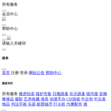
所有服务
会员中心
帮助中心
请输入关键词
菜单
首页
注册
登录
网站公告
帮助中心
频道专栏
所有服务
雅虎拍卖
煤炉市集
日雅跳蚤
乐天跳蚤
骏河屋
音频
奢侈品
摄影
艺术收藏
渔具
动漫手办
CD游戏
中古包
中古表
饰品
书法字画
乐器
邮票钱币
打火机
汽摩配件
酒