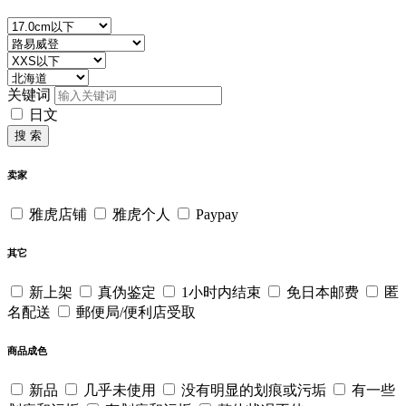
关键词
日文
搜 索
卖家
雅虎店铺
雅虎个人
Paypay
其它
新上架
真伪鉴定
1小时内结束
免日本邮费
匿
名配送
郵便局/便利店受取
商品成色
新品
几乎未使用
没有明显的划痕或污垢
有一些