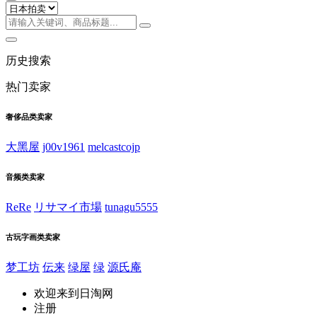
历史搜索
热门卖家
奢侈品类卖家
大黑屋
j00v1961
melcastcojp
音频类卖家
ReRe
リサマイ市場
tunagu5555
古玩字画类卖家
梦工坊
伝来
绿屋
绿
源氏庵
欢迎来到日淘网
注册