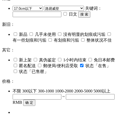
关键词：
日文
搜 索
新旧：
新品
几乎未使用
没有明显的划痕或污垢
有一些划痕和污垢
有划痕和污垢
整体状况不佳
其它：
新上架
真伪鉴定
1小时内结束
免日本邮费
匿名配送
郵便局/便利店受取
状态「在售」
状态「已售罄」
价格：
不限
300以下
300-1000
1000-2000
2000-5000
5000以上
~
RMB
确 定