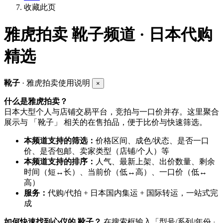
收藏此页
雅虎拍卖
靴子频道 · 日本代购
精选
靴子
· 雅虎拍卖使用说明
×
什么是雅虎拍卖？
日本大型个人与店铺交易平台，竞拍与一口价并存。这里聚合
展示与 「靴子」 相关的在售拍品，便于比价与快速筛选。
本频道支持的筛选：
价格区间、成色/状态、是否一口
价、是否包邮、卖家类型（店铺/个人）等
本频道支持的排序：
人气、最新上架、出价数量、剩余
时间（短↔长）、当前价（低↔高）、一口价（低↔
高）
服务：
代购/代拍 + 日本国内集运 + 国际转运，一站式完
成
如何快速找到心仪的 靴子？
在搜索框输入「型号/系列/年份」