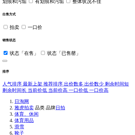
划痕和污垢
有划痕和污垢
整体状况不佳
出售方式
拍卖
一口价
销售状态
状态「在售」
状态「已售罄」
排序
人气排序
最新上架
推荐排序
出价数多
出价数少
剩余时间短
剩余时间长
当前价低
当前价高
一口价低
一口价高
日淘网
雅虎拍卖
品类
品牌
日拍
体育、休闲
体育用品
滑雪
靴子