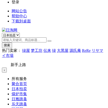
登录
网站公告
帮助中心
下载到桌面
搜索
热门卖家：
绿屋
梦工坊
伝来
绿
大黑屋
源氏庵
ReRe
リサマ
イ市場
新手上路
‹
所有服务
聚合首页
日本拍卖
煤炉市集
日雅跳蚤
乐天跳蚤