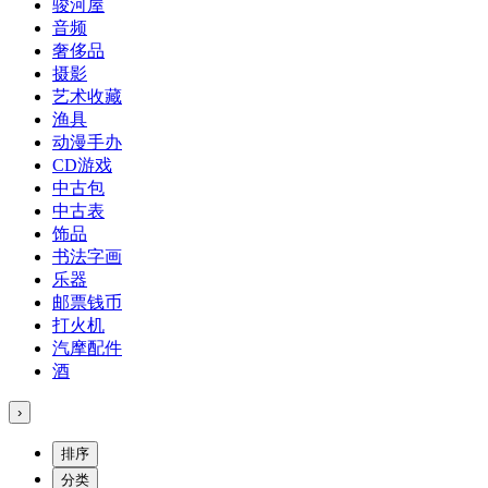
骏河屋
音频
奢侈品
摄影
艺术收藏
渔具
动漫手办
CD游戏
中古包
中古表
饰品
书法字画
乐器
邮票钱币
打火机
汽摩配件
酒
›
排序
分类