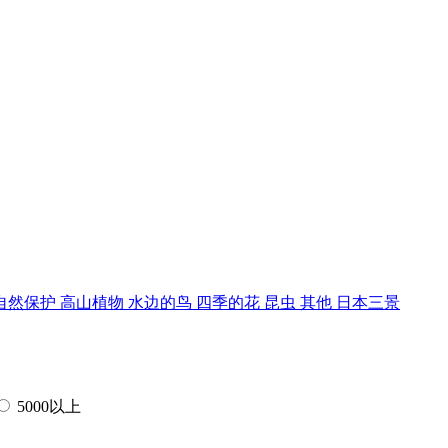
自然保护
高山植物
水边的鸟
四季的花
昆虫
其他
日本三景
5000以上