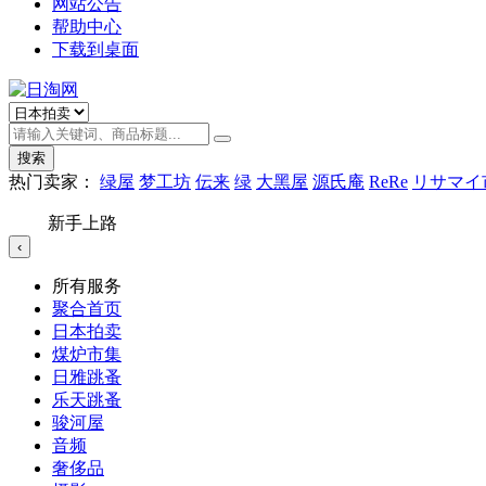
网站公告
帮助中心
下载到桌面
搜索
热门卖家：
绿屋
梦工坊
伝来
绿
大黑屋
源氏庵
ReRe
リサマイ
新手上路
‹
所有服务
聚合首页
日本拍卖
煤炉市集
日雅跳蚤
乐天跳蚤
骏河屋
音频
奢侈品