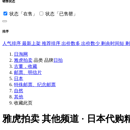
销售状态
状态「在售」
状态「已售罄」
排序
人气排序
最新上架
推荐排序
出价数多
出价数少
剩余时间短
日淘网
雅虎拍卖
品类
品牌
日拍
古董，收藏
邮票、明信片
日本
特殊邮票、纪念邮票
自然
其他
收藏此页
雅虎拍卖
其他频道 · 日本代购