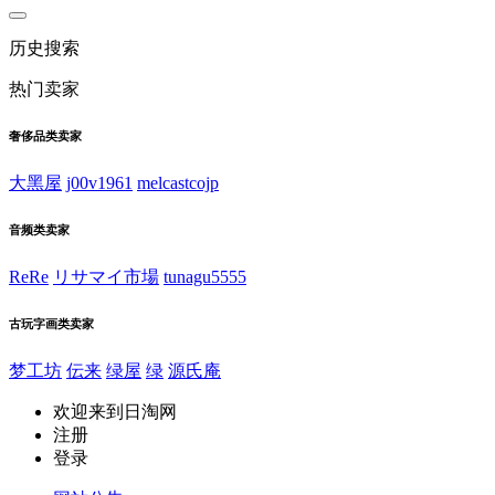
历史搜索
热门卖家
奢侈品类卖家
大黑屋
j00v1961
melcastcojp
音频类卖家
ReRe
リサマイ市場
tunagu5555
古玩字画类卖家
梦工坊
伝来
绿屋
绿
源氏庵
欢迎来到日淘网
注册
登录