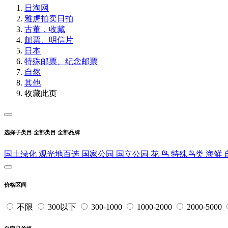
日淘网
雅虎拍卖
日拍
古董，收藏
邮票、明信片
日本
特殊邮票、纪念邮票
自然
其他
收藏此页
选择子类目
全部类目
全部品牌
国土绿化
观光地百选
国家公园
国立公园
花
鸟
特殊鸟类
海鲜
价格区间
不限
300以下
300-1000
1000-2000
2000-5000