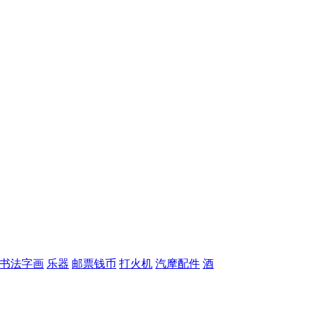
书法字画
乐器
邮票钱币
打火机
汽摩配件
酒