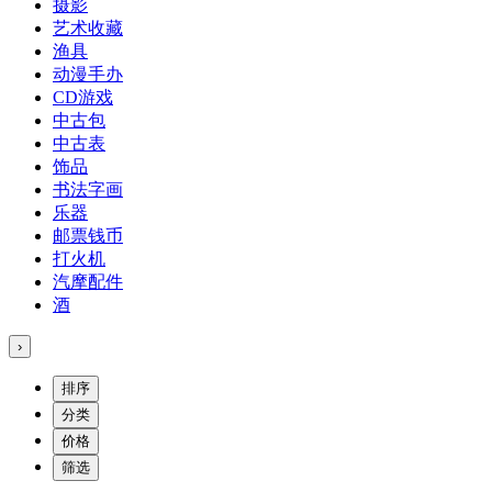
摄影
艺术收藏
渔具
动漫手办
CD游戏
中古包
中古表
饰品
书法字画
乐器
邮票钱币
打火机
汽摩配件
酒
›
排序
分类
价格
筛选