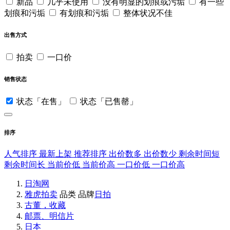
新品
几乎未使用
没有明显的划痕或污垢
有一些
划痕和污垢
有划痕和污垢
整体状况不佳
出售方式
拍卖
一口价
销售状态
状态「在售」
状态「已售罄」
排序
人气排序
最新上架
推荐排序
出价数多
出价数少
剩余时间短
剩余时间长
当前价低
当前价高
一口价低
一口价高
日淘网
雅虎拍卖
品类
品牌
日拍
古董，收藏
邮票、明信片
日本