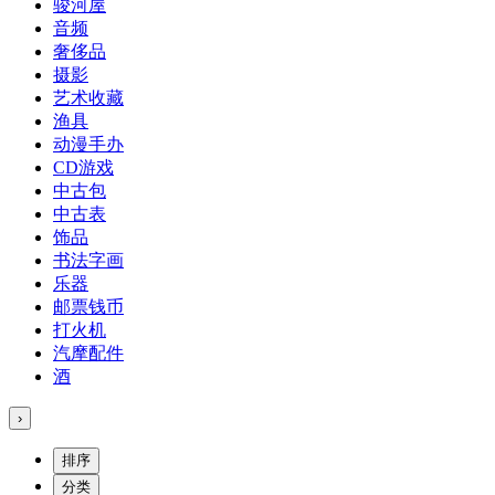
骏河屋
音频
奢侈品
摄影
艺术收藏
渔具
动漫手办
CD游戏
中古包
中古表
饰品
书法字画
乐器
邮票钱币
打火机
汽摩配件
酒
›
排序
分类