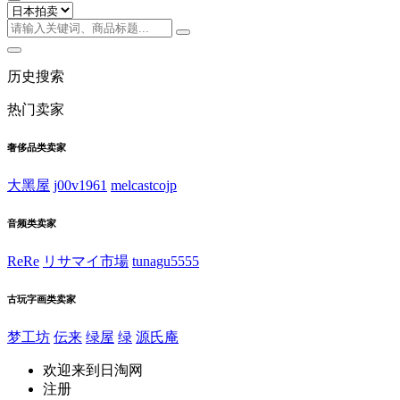
历史搜索
热门卖家
奢侈品类卖家
大黑屋
j00v1961
melcastcojp
音频类卖家
ReRe
リサマイ市場
tunagu5555
古玩字画类卖家
梦工坊
伝来
绿屋
绿
源氏庵
欢迎来到日淘网
注册