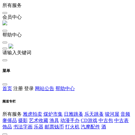
所有服务
会员中心
帮助中心
请输入关键词
菜单
首页
注册
登录
网站公告
帮助中心
频道专栏
所有服务
雅虎拍卖
煤炉市集
日雅跳蚤
乐天跳蚤
骏河屋
音频
奢侈品
摄影
艺术收藏
渔具
动漫手办
CD游戏
中古包
中古表
饰品
书法字画
乐器
邮票钱币
打火机
汽摩配件
酒