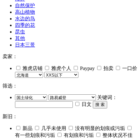
自然保护
高山植物
水边的鸟
四季的花
昆虫
其他
日本三景
卖家：
雅虎店铺
雅虎个人
Paypay
拍卖
一口价
筛选：
关键词：
日文
搜 索
新旧：
新品
几乎未使用
没有明显的划痕或污垢
有一些划痕和污垢
有划痕和污垢
整体状况不佳