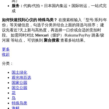
高）
服务：
代购/代拍 + 日本国内集运 + 国际转运，一站式完
成
如何快速找到心仪的 特殊鸟类？
在搜索框输入「型号/系列/年
份」等关键信息，勾选子分类并结合上面的筛选与排序； 建
议先看近7天上新与高热度，再选择一口价或合适的竞拍时
段。 如需同时对比
Mercari
（煤炉）/Rakuma/PayPay 跳蚤/骏
河屋 等站点， 可切换到
聚合搜索
查看多站结果。
更多
收起
分类：
国土绿化
观光地百选
国家公园
国立公园
花
鸟
特殊鸟类
海鲜