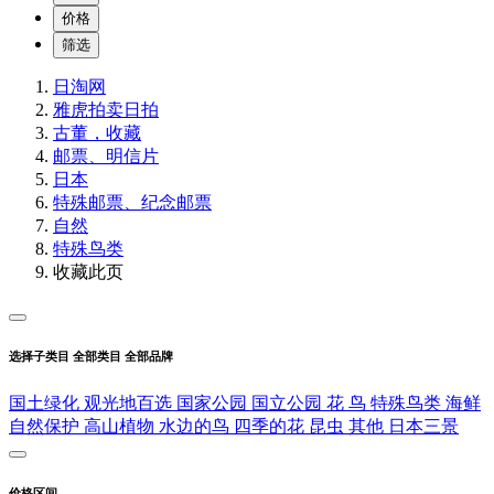
价格
筛选
日淘网
雅虎拍卖
日拍
古董，收藏
邮票、明信片
日本
特殊邮票、纪念邮票
自然
特殊鸟类
收藏此页
选择子类目
全部类目
全部品牌
国土绿化
观光地百选
国家公园
国立公园
花
鸟
特殊鸟类
海鲜
自然保护
高山植物
水边的鸟
四季的花
昆虫
其他
日本三景
价格区间