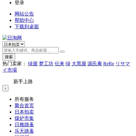
登录
网站公告
帮助中心
下载到桌面
搜索
热门卖家：
绿屋
梦工坊
伝来
绿
大黑屋
源氏庵
ReRe
リサマ
イ市場
新手上路
‹
所有服务
聚合首页
日本拍卖
煤炉市集
日雅跳蚤
乐天跳蚤