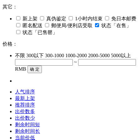
其它：
新上架
真伪鉴定
1小时内结束
免日本邮费
匿名配送
郵便局/便利店受取
状态「在售」
状态「已售罄」
价格：
不限
300以下
300-1000
1000-2000
2000-5000
5000以上
~
RMB
确 定
人气排序
最新上架
推荐排序
出价数多
出价数少
剩余时间短
剩余时间长
当前价低