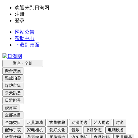
欢迎来到日淘网
注册
登录
网站公告
帮助中心
下载到桌面
聚合 · 全部
聚合搜索
雅虎拍卖
煤炉市集
乐天跳蚤
日雅跳蚤
骏河屋
全部类目
全部类目
玩具游戏
古董收藏
动漫周边
艺人周边
时尚
配饰手表
家电相机
爱好文化
音乐
书籍杂志
电脑设备
体育休闲
美容健康
居住室内
汽车摩托
食品饮料
婴儿用品