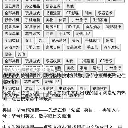
园艺用品
办公用品
票券金券
其他
全部类目
玩具游戏
书籍漫画
CD影碟
时尚
乐器艺术
影音相机
手机电脑
美妆
体育
户外旅行
生活家电
婴儿儿童
家具家居
厨房日用
DIY工具
食品酒水
减肥健康
汽摩单车
花卉园艺
门票
手工艺
宠物用品
全部类目
女士
男士
娱乐爱好
美妆
手机家电
乐器
运动户外
母婴儿童
家居日用
食品酒水
手工艺
汽车摩托
票务
其他
全部类目
玩具游戏
乐器收藏
时尚
书籍漫画
CD音乐
DVD影像
影音摄影
手机电脑
美妆
家电
运动
户外旅行
母婴儿童
家具家居
厨房日用
饮食健康
食品
汽摩单车
直接输入关键词即可聚合模糊搜索五站商品，想搜得更准记住
这三招：
DIY工具
花卉园艺
宠物用品
1
全部类目
游戏
玩具爱好
书籍漫画
同人
视频软件
优先点下拉提示词
——输入简短中文后出现的提示词是站内热
音乐软件
商品时尚
家电相机
电脑手机
词，点它搜索命中率最高
2
类目 + 型号精准搜
——先选左侧「站点 · 类目」，再输入型
号；型号用
英文、数字或日文
最准
3
中文先翻译再搜
——点输入框右侧
按钮把中文转成
日文
，再