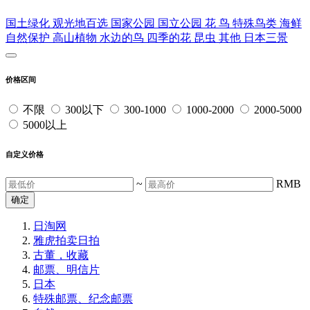
国土绿化
观光地百选
国家公园
国立公园
花
鸟
特殊鸟类
海鲜
自然保护
高山植物
水边的鸟
四季的花
昆虫
其他
日本三景
价格区间
不限
300以下
300-1000
1000-2000
2000-5000
5000以上
自定义价格
~
RMB
确定
日淘网
雅虎拍卖
日拍
古董，收藏
邮票、明信片
日本
特殊邮票、纪念邮票