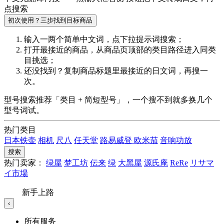
点搜索
初次使用？三步找到目标商品
输入一两个简单中文词，点
下拉提示词
搜索；
打开最接近的商品，从商品页顶部的
类目路径
进入同类
目挑选；
还没找到？复制商品标题里最接近的
日文词
，再搜一
次。
型号搜索推荐「类目 + 简短型号」，一个搜不到就多换几个
型号词试。
热门类目
日本铁壶
相机
尺八
任天堂
路易威登
欧米茄
音响功放
搜索
热门卖家：
绿屋
梦工坊
伝来
绿
大黑屋
源氏庵
ReRe
リサマ
イ市場
新手上路
‹
所有服务