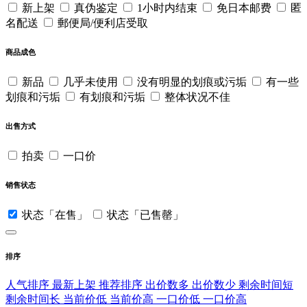
新上架
真伪鉴定
1小时内结束
免日本邮费
匿
名配送
郵便局/便利店受取
商品成色
新品
几乎未使用
没有明显的划痕或污垢
有一些
划痕和污垢
有划痕和污垢
整体状况不佳
出售方式
拍卖
一口价
销售状态
状态「在售」
状态「已售罄」
排序
人气排序
最新上架
推荐排序
出价数多
出价数少
剩余时间短
剩余时间长
当前价低
当前价高
一口价低
一口价高