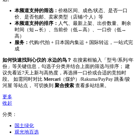
本频道支持的筛选：
价格区间、成色/状态、是否一口
价、是否包邮、卖家类型（店铺/个人）等
本频道支持的排序：
人气、最新上架、出价数量、剩余
时间（短↔长）、当前价（低↔高）、一口价（低↔
高）
服务：
代购/代拍 + 日本国内集运 + 国际转运，一站式完
成
如何快速找到心仪的 水边的鸟？
在搜索框输入「型号/系列/年
份」等关键信息，勾选子分类并结合上面的筛选与排序； 建
议先看近7天上新与高热度，再选择一口价或合适的竞拍时
段。 如需同时对比
Mercari
（煤炉）/Rakuma/PayPay 跳蚤/骏
河屋 等站点， 可切换到
聚合搜索
查看多站结果。
更多
收起
分类：
国土绿化
观光地百选