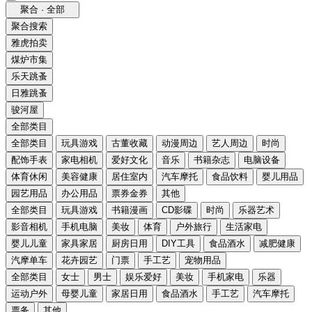
聚合 · 全部
聚合搜索
雅虎拍卖
煤炉市集
乐天跳蚤
日雅跳蚤
骏河屋
全部类目
全部类目
玩具游戏
古董收藏
动漫周边
艺人周边
时尚
配饰手表
家电相机
爱好文化
音乐
书籍杂志
电脑设备
体育休闲
美容健康
居住室内
汽车摩托
食品饮料
婴儿用品
园艺用品
办公用品
票券金券
其他
全部类目
玩具游戏
书籍漫画
CD影碟
时尚
乐器艺术
影音相机
手机电脑
美妆
体育
户外旅行
生活家电
婴儿儿童
家具家居
厨房日用
DIY工具
食品酒水
减肥健康
汽摩单车
花卉园艺
门票
手工艺
宠物用品
全部类目
女士
男士
娱乐爱好
美妆
手机家电
乐器
运动户外
母婴儿童
家居日用
食品酒水
手工艺
汽车摩托
票务
其他