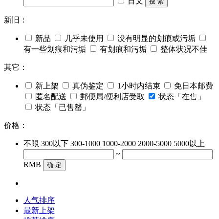
日文
搜 索
新旧：
新品
几乎未使用
没有明显的划痕或污垢
有一些划痕和污垢
有划痕和污垢
整体状况不佳
其它：
新上架
真伪鉴定
1小时内结束
免日本邮费
匿名配送
郵便局/便利店受取
状态「在售」
状态「已售罄」
价格：
不限
300以下
300-1000
1000-2000
2000-5000
5000以上
~
RMB
确 定
人气排序
最新上架