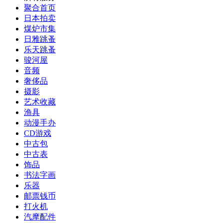
聚合首页
日本拍卖
煤炉市集
日雅跳蚤
乐天跳蚤
骏河屋
音频
奢侈品
摄影
艺术收藏
渔具
动漫手办
CD游戏
中古包
中古表
饰品
书法字画
乐器
邮票钱币
打火机
汽摩配件