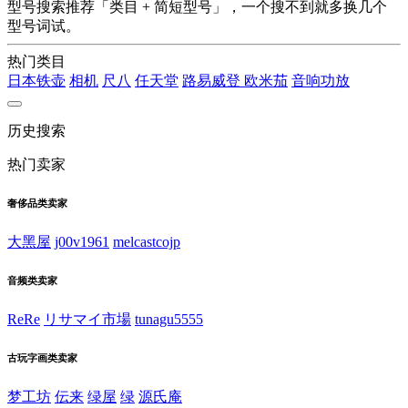
型号搜索推荐「类目 + 简短型号」，一个搜不到就多换几个
型号词试。
热门类目
日本铁壶
相机
尺八
任天堂
路易威登
欧米茄
音响功放
历史搜索
热门卖家
奢侈品类卖家
大黑屋
j00v1961
melcastcojp
音频类卖家
ReRe
リサマイ市場
tunagu5555
古玩字画类卖家
梦工坊
伝来
绿屋
绿
源氏庵