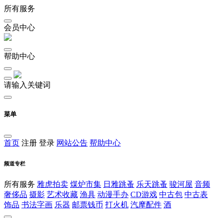
所有服务
会员中心
帮助中心
请输入关键词
菜单
首页
注册
登录
网站公告
帮助中心
频道专栏
所有服务
雅虎拍卖
煤炉市集
日雅跳蚤
乐天跳蚤
骏河屋
音频
奢侈品
摄影
艺术收藏
渔具
动漫手办
CD游戏
中古包
中古表
饰品
书法字画
乐器
邮票钱币
打火机
汽摩配件
酒