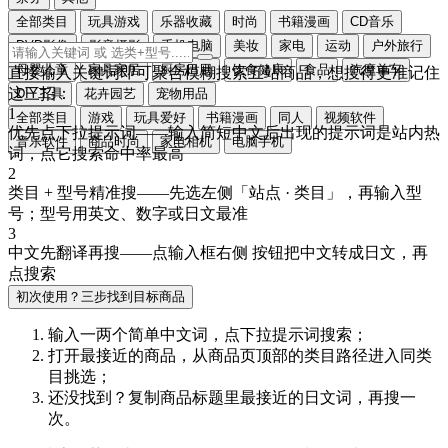
全部类目
玩具游戏
乐器收藏
时尚
书籍漫画
CD音乐
DVD影像
影音摄影
手机电脑
美妆
家电
运动
户外旅行
母婴儿童
家具家居
厨房日用
饮食健康
食品
汽摩单车
直接输入关键词即可聚合模糊搜索五站商品，想搜得更准记住
这三招：
DIY工具
花卉园艺
宠物用品
1
全部类目
游戏
玩具爱好
书籍漫画
同人
视频软件
优先点下拉提示词
——输入简短中文后出现的提示词是站内热
音乐软件
商品时尚
家电相机
电脑手机
词，点它搜索命中率最高
2
类目 + 型号精准搜
——先选左侧「站点 · 类目」，再输入型
号；型号用
英文、数字或日文
最准
3
中文先翻译再搜
——点输入框右侧
按钮把中文转成
日文
，再
点搜索
初次使用？三步找到目标商品
输入一两个简单中文词，点
下拉提示词
搜索；
打开最接近的商品，从商品页顶部的
类目路径
进入同类
目挑选；
还没找到？复制商品标题里最接近的
日文词
，再搜一
次。