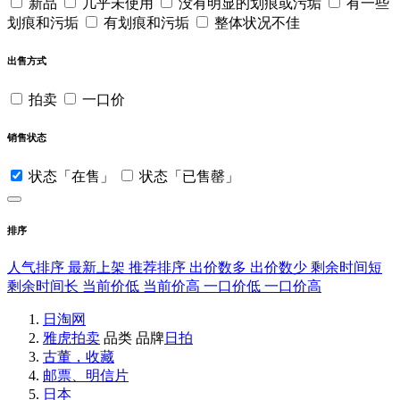
新品
几乎未使用
没有明显的划痕或污垢
有一些
划痕和污垢
有划痕和污垢
整体状况不佳
出售方式
拍卖
一口价
销售状态
状态「在售」
状态「已售罄」
排序
人气排序
最新上架
推荐排序
出价数多
出价数少
剩余时间短
剩余时间长
当前价低
当前价高
一口价低
一口价高
日淘网
雅虎拍卖
品类
品牌
日拍
古董，收藏
邮票、明信片
日本