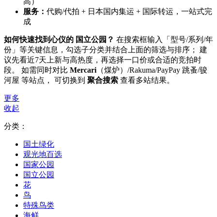
高）
服务：
代购/代拍 + 日本国内集运 + 国际转运，一站式完
成
如何快速找到心仪的 国立公园？
在搜索框输入「型号/系列/年
份」等关键信息，勾选子分类并结合上面的筛选与排序； 建
议先看近7天上新与高热度，再选择一口价或合适的竞拍时
段。 如需同时对比
Mercari
（煤炉）/Rakuma/PayPay 跳蚤/骏
河屋 等站点， 可切换到
聚合搜索
查看多站结果。
更多
收起
分类：
国土绿化
观光地百选
国家公园
国立公园
花
鸟
特殊鸟类
海鲜