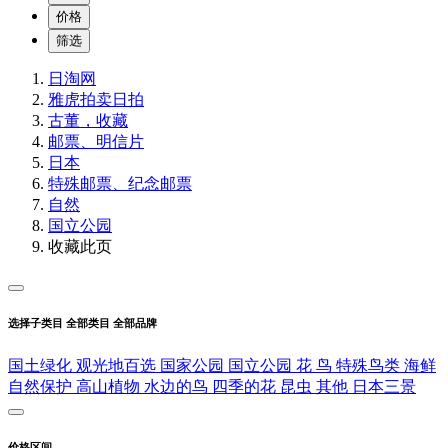
价格
筛选
日淘网
雅虎拍卖
日拍
古董，收藏
邮票、明信片
日本
特殊邮票、纪念邮票
自然
国立公园
收藏此页
选择子类目
全部类目
全部品牌
国土绿化
观光地百选
国家公园
国立公园
花
鸟
特殊鸟类
海鲜
自然保护
高山植物
水边的鸟
四季的花
昆虫
其他
日本三景
价格区间