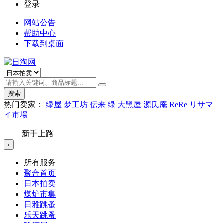
登录
网站公告
帮助中心
下载到桌面
搜索
热门卖家：
绿屋
梦工坊
伝来
绿
大黑屋
源氏庵
ReRe
リサマ
イ市場
新手上路
‹
所有服务
聚合首页
日本拍卖
煤炉市集
日雅跳蚤
乐天跳蚤