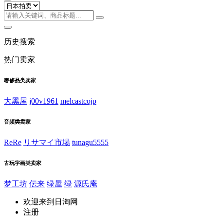
历史搜索
热门卖家
奢侈品类卖家
大黑屋
j00v1961
melcastcojp
音频类卖家
ReRe
リサマイ市場
tunagu5555
古玩字画类卖家
梦工坊
伝来
绿屋
绿
源氏庵
欢迎来到日淘网
注册