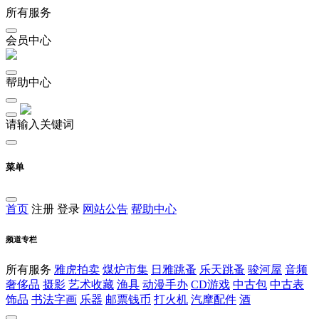
所有服务
会员中心
帮助中心
请输入关键词
菜单
首页
注册
登录
网站公告
帮助中心
频道专栏
所有服务
雅虎拍卖
煤炉市集
日雅跳蚤
乐天跳蚤
骏河屋
音频
奢侈品
摄影
艺术收藏
渔具
动漫手办
CD游戏
中古包
中古表
饰品
书法字画
乐器
邮票钱币
打火机
汽摩配件
酒