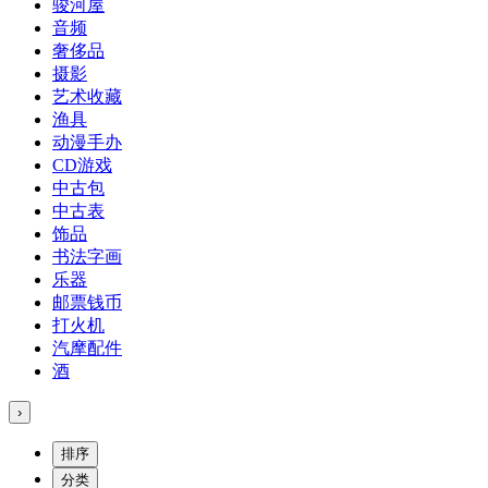
骏河屋
音频
奢侈品
摄影
艺术收藏
渔具
动漫手办
CD游戏
中古包
中古表
饰品
书法字画
乐器
邮票钱币
打火机
汽摩配件
酒
›
排序
分类