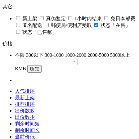
其它：
新上架
真伪鉴定
1小时内结束
免日本邮费
匿名配送
郵便局/便利店受取
状态「在售」
状态「已售罄」
价格：
不限
300以下
300-1000
1000-2000
2000-5000
5000以上
~
RMB
确 定
人气排序
最新上架
推荐排序
出价数多
出价数少
剩余时间短
剩余时间长
当前价低