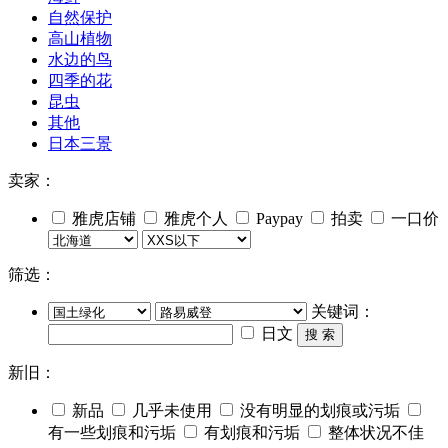
自然保护
高山植物
水边的鸟
四季的花
昆虫
其他
日本三景
卖家：
雅虎店铺
雅虎个人
Paypay
拍卖
一口价
筛选：
关键词：
日文
搜 索
新旧：
新品
几乎未使用
没有明显的划痕或污垢
有一些划痕和污垢
有划痕和污垢
整体状况不佳