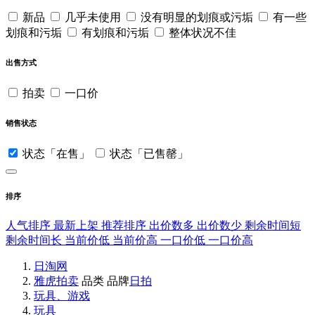
新品
几乎未使用
没有明显的划痕或污垢
有一些
划痕和污垢
有划痕和污垢
整体状况不佳
出售方式
拍卖
一口价
销售状态
状态「在售」
状态「已售罄」
排序
人气排序
最新上架
推荐排序
出价数多
出价数少
剩余时间短
剩余时间长
当前价低
当前价高
一口价低
一口价高
日淘网
雅虎拍卖
品类
品牌
日拍
玩具、游戏
玩具