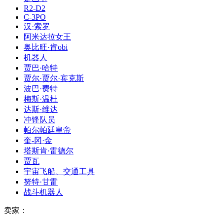
R2-D2
C-3PO
汉·索罗
阿米达拉女王
奥比旺·肯obi
机器人
贾巴·哈特
贾尔·贾尔·宾克斯
波巴·费特
梅斯·温杜
达斯·维达
冲锋队员
帕尔帕廷皇帝
奎-冈·金
塔斯肯·雷德尔
贾瓦
宇宙飞船、交通工具
努特·甘雷
战斗机器人
卖家：