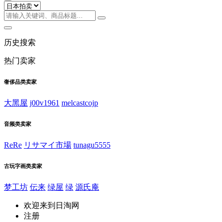
历史搜索
热门卖家
奢侈品类卖家
大黑屋
j00v1961
melcastcojp
音频类卖家
ReRe
リサマイ市場
tunagu5555
古玩字画类卖家
梦工坊
伝来
绿屋
绿
源氏庵
欢迎来到日淘网
注册