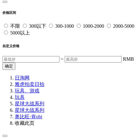
价格区间
不限
300以下
300-1000
1000-2000
2000-5000
5000以上
自定义价格
~
RMB
确定
日淘网
雅虎拍卖
日拍
玩具、游戏
玩具
星球大战系列
星球大战系列
奥比旺·肯obi
收藏此页