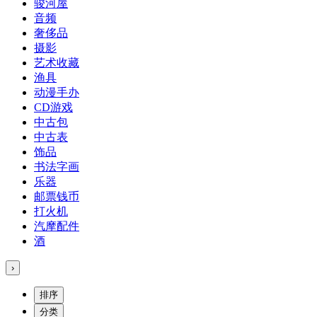
骏河屋
音频
奢侈品
摄影
艺术收藏
渔具
动漫手办
CD游戏
中古包
中古表
饰品
书法字画
乐器
邮票钱币
打火机
汽摩配件
酒
›
排序
分类