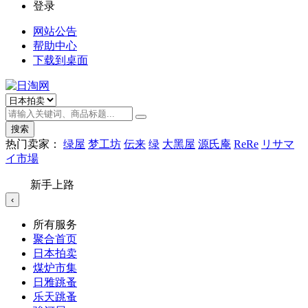
登录
网站公告
帮助中心
下载到桌面
搜索
热门卖家：
绿屋
梦工坊
伝来
绿
大黑屋
源氏庵
ReRe
リサマ
イ市場
新手上路
‹
所有服务
聚合首页
日本拍卖
煤炉市集
日雅跳蚤
乐天跳蚤