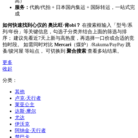
高）
服务：
代购/代拍 + 日本国内集运 + 国际转运，一站式完
成
如何快速找到心仪的 奥比旺·肯obi？
在搜索框输入「型号/系
列/年份」等关键信息，勾选子分类并结合上面的筛选与排
序； 建议先看近7天上新与高热度，再选择一口价或合适的竞
拍时段。 如需同时对比
Mercari
（煤炉）/Rakuma/PayPay 跳
蚤/骏河屋 等站点， 可切换到
聚合搜索
查看多站结果。
更多
收起
分类：
其他
卢克·天行者
莱亚公主
达斯·摩尔
尤达
伊沃克
阿纳金·天行者
楚巴卡