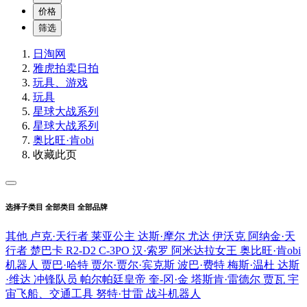
价格
筛选
日淘网
雅虎拍卖
日拍
玩具、游戏
玩具
星球大战系列
星球大战系列
奥比旺·肯obi
收藏此页
选择子类目
全部类目
全部品牌
其他
卢克·天行者
莱亚公主
达斯·摩尔
尤达
伊沃克
阿纳金·天
行者
楚巴卡
R2-D2
C-3PO
汉·索罗
阿米达拉女王
奥比旺·肯obi
机器人
贾巴·哈特
贾尔·贾尔·宾克斯
波巴·费特
梅斯·温杜
达斯
·维达
冲锋队员
帕尔帕廷皇帝
奎-冈·金
塔斯肯·雷德尔
贾瓦
宇
宙飞船、交通工具
努特·甘雷
战斗机器人