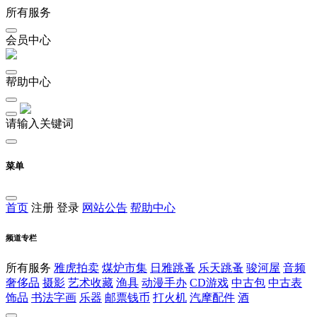
所有服务
会员中心
帮助中心
请输入关键词
菜单
首页
注册
登录
网站公告
帮助中心
频道专栏
所有服务
雅虎拍卖
煤炉市集
日雅跳蚤
乐天跳蚤
骏河屋
音频
奢侈品
摄影
艺术收藏
渔具
动漫手办
CD游戏
中古包
中古表
饰品
书法字画
乐器
邮票钱币
打火机
汽摩配件
酒