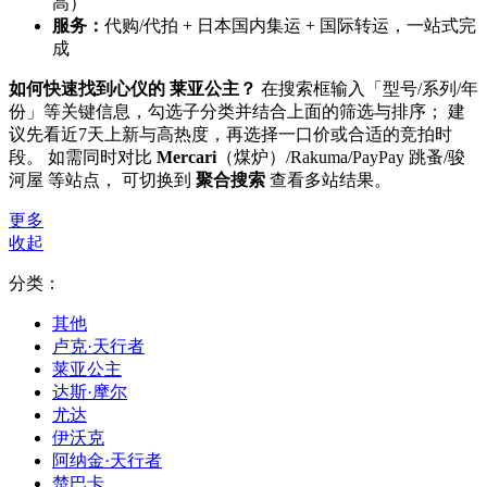
高）
服务：
代购/代拍 + 日本国内集运 + 国际转运，一站式完
成
如何快速找到心仪的 莱亚公主？
在搜索框输入「型号/系列/年
份」等关键信息，勾选子分类并结合上面的筛选与排序； 建
议先看近7天上新与高热度，再选择一口价或合适的竞拍时
段。 如需同时对比
Mercari
（煤炉）/Rakuma/PayPay 跳蚤/骏
河屋 等站点， 可切换到
聚合搜索
查看多站结果。
更多
收起
分类：
其他
卢克·天行者
莱亚公主
达斯·摩尔
尤达
伊沃克
阿纳金·天行者
楚巴卡