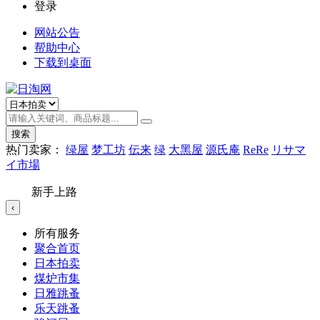
登录
网站公告
帮助中心
下载到桌面
搜索
热门卖家：
绿屋
梦工坊
伝来
绿
大黑屋
源氏庵
ReRe
リサマ
イ市場
新手上路
‹
所有服务
聚合首页
日本拍卖
煤炉市集
日雅跳蚤
乐天跳蚤