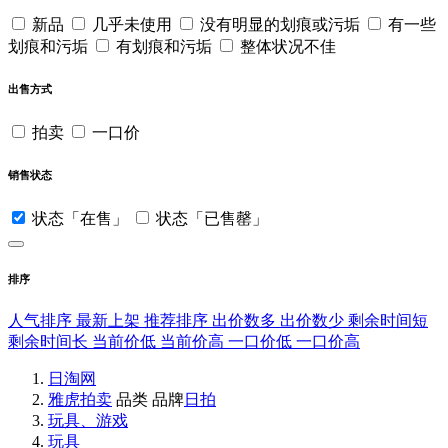
新品
几乎未使用
没有明显的划痕或污垢
有一些
划痕和污垢
有划痕和污垢
整体状况不佳
出售方式
拍卖
一口价
销售状态
状态「在售」
状态「已售罄」
排序
人气排序
最新上架
推荐排序
出价数多
出价数少
剩余时间短
剩余时间长
当前价低
当前价高
一口价低
一口价高
日淘网
雅虎拍卖
品类
品牌
日拍
玩具、游戏
玩具