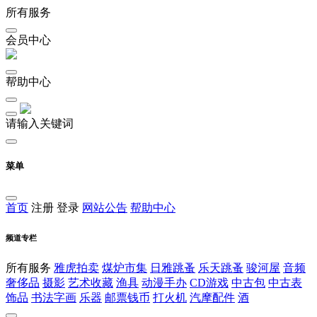
所有服务
会员中心
帮助中心
请输入关键词
菜单
首页
注册
登录
网站公告
帮助中心
频道专栏
所有服务
雅虎拍卖
煤炉市集
日雅跳蚤
乐天跳蚤
骏河屋
音频
奢侈品
摄影
艺术收藏
渔具
动漫手办
CD游戏
中古包
中古表
饰品
书法字画
乐器
邮票钱币
打火机
汽摩配件
酒