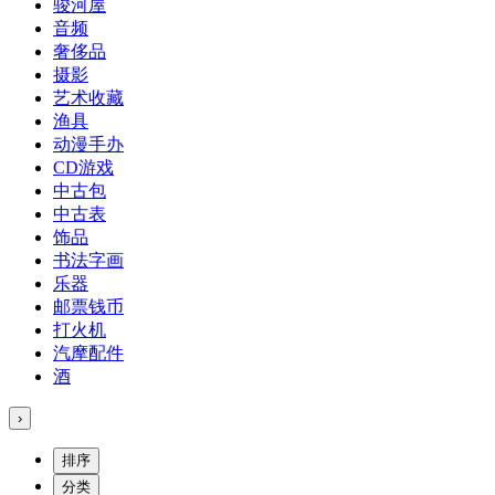
骏河屋
音频
奢侈品
摄影
艺术收藏
渔具
动漫手办
CD游戏
中古包
中古表
饰品
书法字画
乐器
邮票钱币
打火机
汽摩配件
酒
›
排序
分类