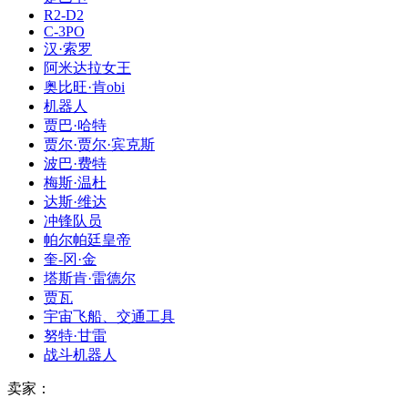
R2-D2
C-3PO
汉·索罗
阿米达拉女王
奥比旺·肯obi
机器人
贾巴·哈特
贾尔·贾尔·宾克斯
波巴·费特
梅斯·温杜
达斯·维达
冲锋队员
帕尔帕廷皇帝
奎-冈·金
塔斯肯·雷德尔
贾瓦
宇宙飞船、交通工具
努特·甘雷
战斗机器人
卖家：