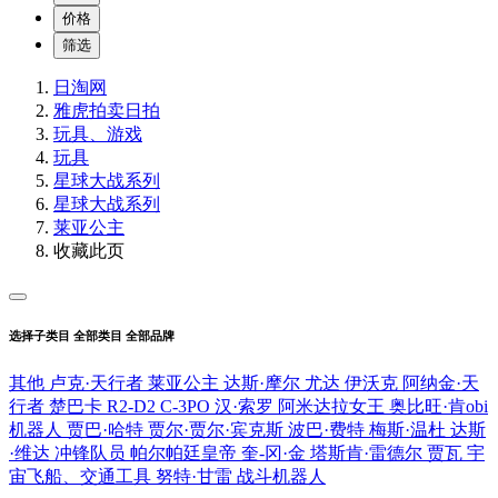
价格
筛选
日淘网
雅虎拍卖
日拍
玩具、游戏
玩具
星球大战系列
星球大战系列
莱亚公主
收藏此页
选择子类目
全部类目
全部品牌
其他
卢克·天行者
莱亚公主
达斯·摩尔
尤达
伊沃克
阿纳金·天
行者
楚巴卡
R2-D2
C-3PO
汉·索罗
阿米达拉女王
奥比旺·肯obi
机器人
贾巴·哈特
贾尔·贾尔·宾克斯
波巴·费特
梅斯·温杜
达斯
·维达
冲锋队员
帕尔帕廷皇帝
奎-冈·金
塔斯肯·雷德尔
贾瓦
宇
宙飞船、交通工具
努特·甘雷
战斗机器人