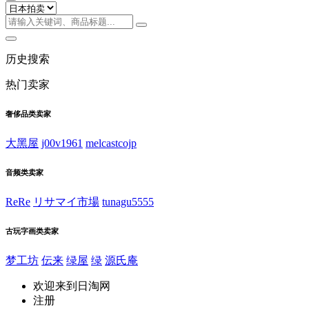
历史搜索
热门卖家
奢侈品类卖家
大黑屋
j00v1961
melcastcojp
音频类卖家
ReRe
リサマイ市場
tunagu5555
古玩字画类卖家
梦工坊
伝来
绿屋
绿
源氏庵
欢迎来到日淘网
注册