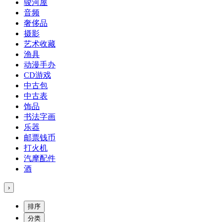
骏河屋
音频
奢侈品
摄影
艺术收藏
渔具
动漫手办
CD游戏
中古包
中古表
饰品
书法字画
乐器
邮票钱币
打火机
汽摩配件
酒
›
排序
分类