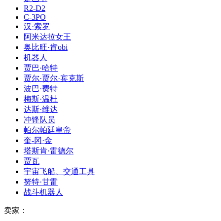
R2-D2
C-3PO
汉·索罗
阿米达拉女王
奥比旺·肯obi
机器人
贾巴·哈特
贾尔·贾尔·宾克斯
波巴·费特
梅斯·温杜
达斯·维达
冲锋队员
帕尔帕廷皇帝
奎-冈·金
塔斯肯·雷德尔
贾瓦
宇宙飞船、交通工具
努特·甘雷
战斗机器人
卖家：