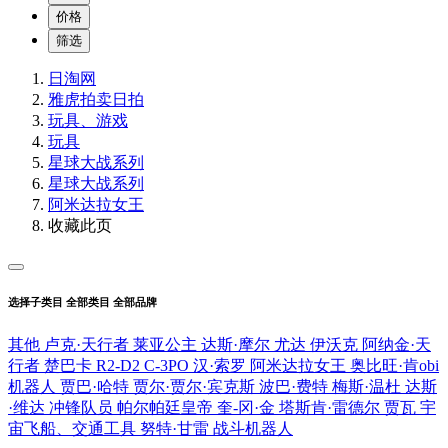
价格
筛选
日淘网
雅虎拍卖
日拍
玩具、游戏
玩具
星球大战系列
星球大战系列
阿米达拉女王
收藏此页
选择子类目
全部类目
全部品牌
其他
卢克·天行者
莱亚公主
达斯·摩尔
尤达
伊沃克
阿纳金·天
行者
楚巴卡
R2-D2
C-3PO
汉·索罗
阿米达拉女王
奥比旺·肯obi
机器人
贾巴·哈特
贾尔·贾尔·宾克斯
波巴·费特
梅斯·温杜
达斯
·维达
冲锋队员
帕尔帕廷皇帝
奎-冈·金
塔斯肯·雷德尔
贾瓦
宇
宙飞船、交通工具
努特·甘雷
战斗机器人