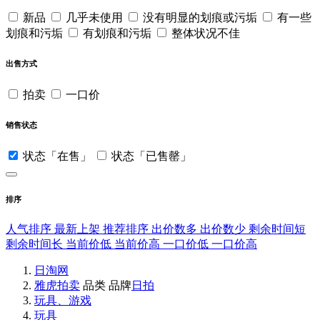
新品
几乎未使用
没有明显的划痕或污垢
有一些
划痕和污垢
有划痕和污垢
整体状况不佳
出售方式
拍卖
一口价
销售状态
状态「在售」
状态「已售罄」
排序
人气排序
最新上架
推荐排序
出价数多
出价数少
剩余时间短
剩余时间长
当前价低
当前价高
一口价低
一口价高
日淘网
雅虎拍卖
品类
品牌
日拍
玩具、游戏
玩具