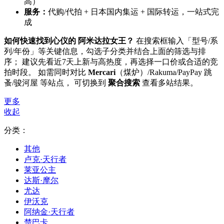
高）
服务：
代购/代拍 + 日本国内集运 + 国际转运，一站式完
成
如何快速找到心仪的 阿米达拉女王？
在搜索框输入「型号/系
列/年份」等关键信息，勾选子分类并结合上面的筛选与排
序； 建议先看近7天上新与高热度，再选择一口价或合适的竞
拍时段。 如需同时对比
Mercari
（煤炉）/Rakuma/PayPay 跳
蚤/骏河屋 等站点， 可切换到
聚合搜索
查看多站结果。
更多
收起
分类：
其他
卢克·天行者
莱亚公主
达斯·摩尔
尤达
伊沃克
阿纳金·天行者
楚巴卡