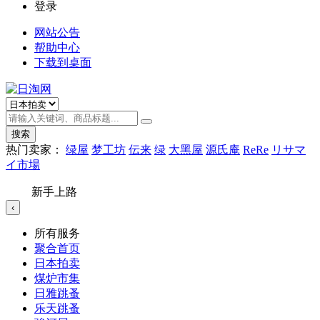
登录
网站公告
帮助中心
下载到桌面
搜索
热门卖家：
绿屋
梦工坊
伝来
绿
大黑屋
源氏庵
ReRe
リサマ
イ市場
新手上路
‹
所有服务
聚合首页
日本拍卖
煤炉市集
日雅跳蚤
乐天跳蚤