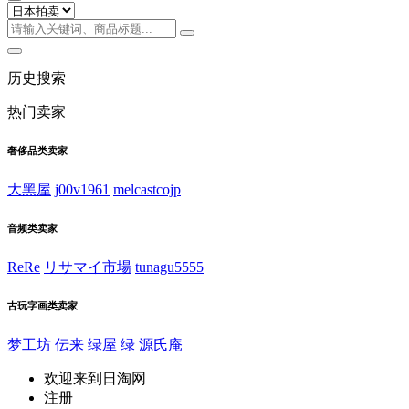
历史搜索
热门卖家
奢侈品类卖家
大黑屋
j00v1961
melcastcojp
音频类卖家
ReRe
リサマイ市場
tunagu5555
古玩字画类卖家
梦工坊
伝来
绿屋
绿
源氏庵
欢迎来到日淘网
注册