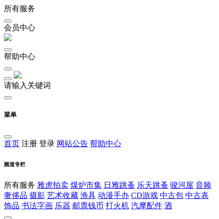
所有服务
会员中心
帮助中心
请输入关键词
菜单
首页
注册
登录
网站公告
帮助中心
频道专栏
所有服务
雅虎拍卖
煤炉市集
日雅跳蚤
乐天跳蚤
骏河屋
音频
奢侈品
摄影
艺术收藏
渔具
动漫手办
CD游戏
中古包
中古表
饰品
书法字画
乐器
邮票钱币
打火机
汽摩配件
酒