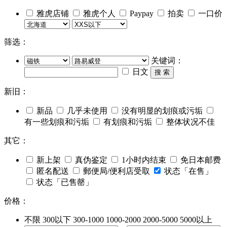
雅虎店铺
雅虎个人
Paypay
拍卖
一口价
筛选：
关键词：
日文
搜 索
新旧：
新品
几乎未使用
没有明显的划痕或污垢
有一些划痕和污垢
有划痕和污垢
整体状况不佳
其它：
新上架
真伪鉴定
1小时内结束
免日本邮费
匿名配送
郵便局/便利店受取
状态「在售」
状态「已售罄」
价格：
不限
300以下
300-1000
1000-2000
2000-5000
5000以上