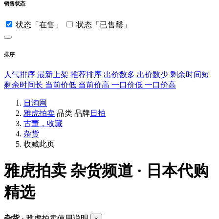
销售状态
状态「在售」
状态「已售罄」
排序
人气排序
最新上架
推荐排序
出价数多
出价数少
剩余时间短
剩余时间长
当前价低
当前价高
一口价低
一口价高
日淘网
雅虎拍卖
品类
品牌
日拍
古董，收藏
杂货
收藏此页
雅虎拍卖
杂货频道 · 日本代购
精选
杂货
· 雅虎拍卖使用说明
×