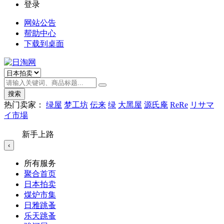
登录
网站公告
帮助中心
下载到桌面
搜索
热门卖家：
绿屋
梦工坊
伝来
绿
大黑屋
源氏庵
ReRe
リサマ
イ市場
新手上路
‹
所有服务
聚合首页
日本拍卖
煤炉市集
日雅跳蚤
乐天跳蚤