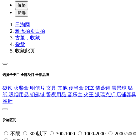
价格
筛选
日淘网
雅虎拍卖
日拍
古董，收藏
杂货
收藏此页
选择子类目
全部类目
全部品牌
磁铁
火柴盒
明信片
文具
其他
便当盒
PEZ
储蓄罐
雪景球
贴
纸
吸烟用品
钥匙链
警察用品
音乐盒
火王
派瑞克斯
店铺器具
胸针
价格区间
不限
300以下
300-1000
1000-2000
2000-5000