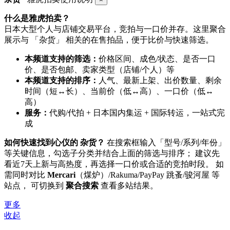
什么是雅虎拍卖？
日本大型个人与店铺交易平台，竞拍与一口价并存。这里聚合
展示与 「杂货」 相关的在售拍品，便于比价与快速筛选。
本频道支持的筛选：
价格区间、成色/状态、是否一口
价、是否包邮、卖家类型（店铺/个人）等
本频道支持的排序：
人气、最新上架、出价数量、剩余
时间（短↔长）、当前价（低↔高）、一口价（低↔
高）
服务：
代购/代拍 + 日本国内集运 + 国际转运，一站式完
成
如何快速找到心仪的 杂货？
在搜索框输入「型号/系列/年份」
等关键信息，勾选子分类并结合上面的筛选与排序； 建议先
看近7天上新与高热度，再选择一口价或合适的竞拍时段。 如
需同时对比
Mercari
（煤炉）/Rakuma/PayPay 跳蚤/骏河屋 等
站点， 可切换到
聚合搜索
查看多站结果。
更多
收起