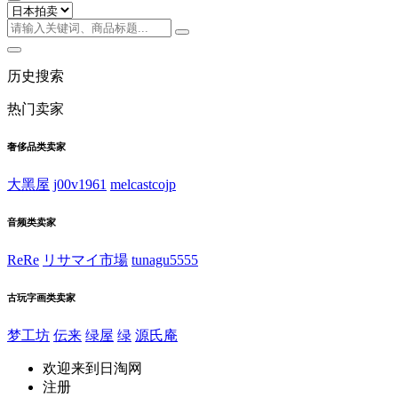
历史搜索
热门卖家
奢侈品类卖家
大黑屋
j00v1961
melcastcojp
音频类卖家
ReRe
リサマイ市場
tunagu5555
古玩字画类卖家
梦工坊
伝来
绿屋
绿
源氏庵
欢迎来到日淘网
注册