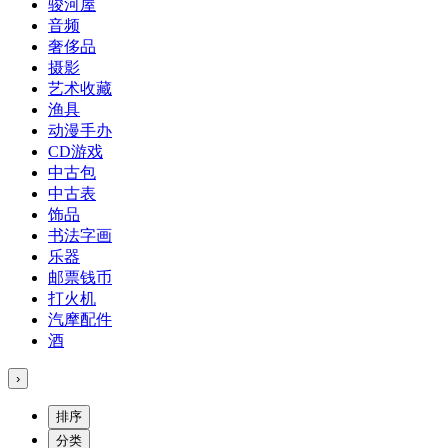
骏河屋
音频
奢侈品
摄影
艺术收藏
渔具
动漫手办
CD游戏
中古包
中古表
饰品
书法字画
乐器
邮票钱币
打火机
汽摩配件
酒
›
排序
分类