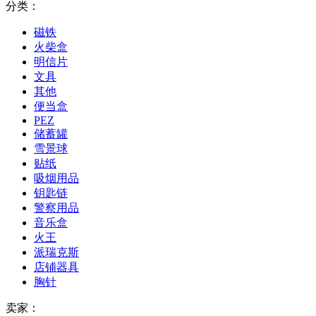
分类：
磁铁
火柴盒
明信片
文具
其他
便当盒
PEZ
储蓄罐
雪景球
贴纸
吸烟用品
钥匙链
警察用品
音乐盒
火王
派瑞克斯
店铺器具
胸针
卖家：