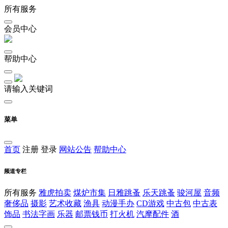
所有服务
会员中心
帮助中心
请输入关键词
菜单
首页
注册
登录
网站公告
帮助中心
频道专栏
所有服务
雅虎拍卖
煤炉市集
日雅跳蚤
乐天跳蚤
骏河屋
音频
奢侈品
摄影
艺术收藏
渔具
动漫手办
CD游戏
中古包
中古表
饰品
书法字画
乐器
邮票钱币
打火机
汽摩配件
酒