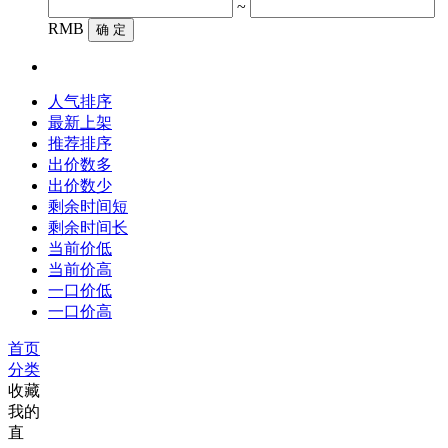
~
RMB
确 定
人气排序
最新上架
推荐排序
出价数多
出价数少
剩余时间短
剩余时间长
当前价低
当前价高
一口价低
一口价高
首页
分类
收藏
我的
直