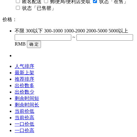
匿名配送
郵便局/便利店受取
状态「在售」
状态「已售罄」
价格：
不限
300以下
300-1000
1000-2000
2000-5000
5000以上
~
RMB
确 定
人气排序
最新上架
推荐排序
出价数多
出价数少
剩余时间短
剩余时间长
当前价低
当前价高
一口价低
一口价高