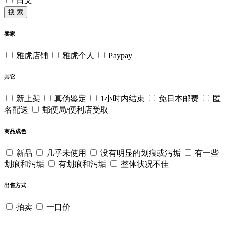
日文
搜 索
卖家
雅虎店铺
雅虎个人
Paypay
其它
新上架
真伪鉴定
1小时内结束
免日本邮费
匿
名配送
郵便局/便利店受取
商品成色
新品
几乎未使用
没有明显的划痕或污垢
有一些
划痕和污垢
有划痕和污垢
整体状况不佳
出售方式
拍卖
一口价