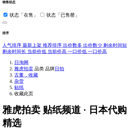
销售状态
状态「在售」
状态「已售罄」
排序
人气排序
最新上架
推荐排序
出价数多
出价数少
剩余时间短
剩余时间长
当前价低
当前价高
一口价低
一口价高
日淘网
雅虎拍卖
品类
品牌
日拍
古董，收藏
杂货
贴纸
收藏此页
雅虎拍卖
贴纸频道 · 日本代购
精选