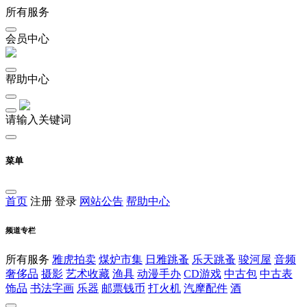
所有服务
会员中心
帮助中心
请输入关键词
菜单
首页
注册
登录
网站公告
帮助中心
频道专栏
所有服务
雅虎拍卖
煤炉市集
日雅跳蚤
乐天跳蚤
骏河屋
音频
奢侈品
摄影
艺术收藏
渔具
动漫手办
CD游戏
中古包
中古表
饰品
书法字画
乐器
邮票钱币
打火机
汽摩配件
酒