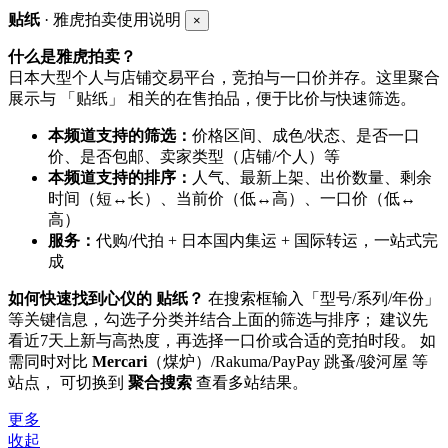
贴纸
· 雅虎拍卖使用说明
×
什么是雅虎拍卖？
日本大型个人与店铺交易平台，竞拍与一口价并存。这里聚合
展示与 「贴纸」 相关的在售拍品，便于比价与快速筛选。
本频道支持的筛选：
价格区间、成色/状态、是否一口
价、是否包邮、卖家类型（店铺/个人）等
本频道支持的排序：
人气、最新上架、出价数量、剩余
时间（短↔长）、当前价（低↔高）、一口价（低↔
高）
服务：
代购/代拍 + 日本国内集运 + 国际转运，一站式完
成
如何快速找到心仪的 贴纸？
在搜索框输入「型号/系列/年份」
等关键信息，勾选子分类并结合上面的筛选与排序； 建议先
看近7天上新与高热度，再选择一口价或合适的竞拍时段。 如
需同时对比
Mercari
（煤炉）/Rakuma/PayPay 跳蚤/骏河屋 等
站点， 可切换到
聚合搜索
查看多站结果。
更多
收起