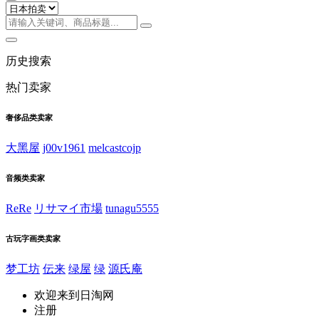
历史搜索
热门卖家
奢侈品类卖家
大黑屋
j00v1961
melcastcojp
音频类卖家
ReRe
リサマイ市場
tunagu5555
古玩字画类卖家
梦工坊
伝来
绿屋
绿
源氏庵
欢迎来到日淘网
注册