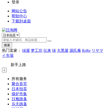
登录
网站公告
帮助中心
下载到桌面
搜索
热门卖家：
绿屋
梦工坊
伝来
绿
大黑屋
源氏庵
ReRe
リサマ
イ市場
新手上路
‹
所有服务
聚合首页
日本拍卖
煤炉市集
日雅跳蚤
乐天跳蚤