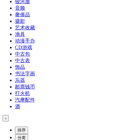
骏河屋
音频
奢侈品
摄影
艺术收藏
渔具
动漫手办
CD游戏
中古包
中古表
饰品
书法字画
乐器
邮票钱币
打火机
汽摩配件
酒
›
排序
分类