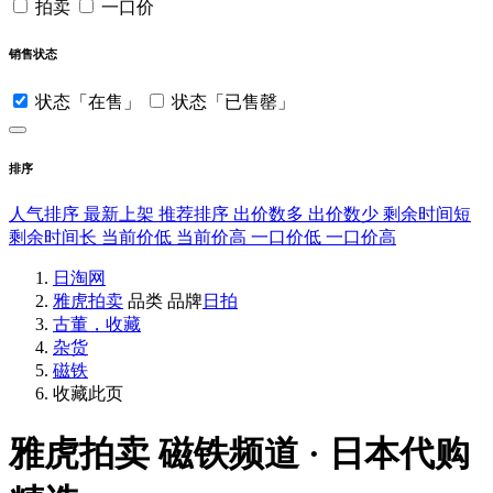
拍卖
一口价
销售状态
状态「在售」
状态「已售罄」
排序
人气排序
最新上架
推荐排序
出价数多
出价数少
剩余时间短
剩余时间长
当前价低
当前价高
一口价低
一口价高
日淘网
雅虎拍卖
品类
品牌
日拍
古董，收藏
杂货
磁铁
收藏此页
雅虎拍卖
磁铁频道 · 日本代购