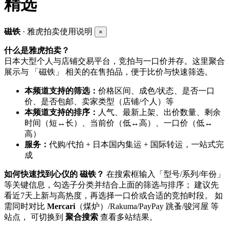
精选
磁铁
· 雅虎拍卖使用说明
×
什么是雅虎拍卖？
日本大型个人与店铺交易平台，竞拍与一口价并存。这里聚合
展示与 「磁铁」 相关的在售拍品，便于比价与快速筛选。
本频道支持的筛选：
价格区间、成色/状态、是否一口
价、是否包邮、卖家类型（店铺/个人）等
本频道支持的排序：
人气、最新上架、出价数量、剩余
时间（短↔长）、当前价（低↔高）、一口价（低↔
高）
服务：
代购/代拍 + 日本国内集运 + 国际转运，一站式完
成
如何快速找到心仪的 磁铁？
在搜索框输入「型号/系列/年份」
等关键信息，勾选子分类并结合上面的筛选与排序； 建议先
看近7天上新与高热度，再选择一口价或合适的竞拍时段。 如
需同时对比
Mercari
（煤炉）/Rakuma/PayPay 跳蚤/骏河屋 等
站点， 可切换到
聚合搜索
查看多站结果。