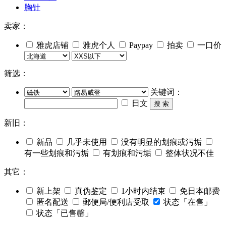
胸针
卖家：
雅虎店铺
雅虎个人
Paypay
拍卖
一口价
筛选：
关键词：
日文
搜 索
新旧：
新品
几乎未使用
没有明显的划痕或污垢
有一些划痕和污垢
有划痕和污垢
整体状况不佳
其它：
新上架
真伪鉴定
1小时内结束
免日本邮费
匿名配送
郵便局/便利店受取
状态「在售」
状态「已售罄」