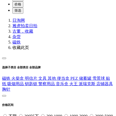
价格
筛选
日淘网
雅虎拍卖
日拍
古董，收藏
杂货
磁铁
收藏此页
选择子类目
全部类目
全部品牌
磁铁
火柴盒
明信片
文具
其他
便当盒
PEZ
储蓄罐
雪景球
贴
纸
吸烟用品
钥匙链
警察用品
音乐盒
火王
派瑞克斯
店铺器具
胸针
价格区间