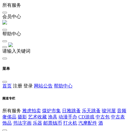
所有服务
会员中心
帮助中心
请输入关键词
菜单
首页
注册
登录
网站公告
帮助中心
频道专栏
所有服务
雅虎拍卖
煤炉市集
日雅跳蚤
乐天跳蚤
骏河屋
音频
奢侈品
摄影
艺术收藏
渔具
动漫手办
CD游戏
中古包
中古表
饰品
书法字画
乐器
邮票钱币
打火机
汽摩配件
酒