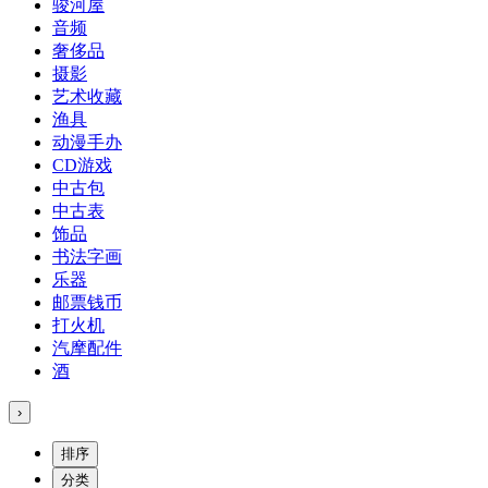
骏河屋
音频
奢侈品
摄影
艺术收藏
渔具
动漫手办
CD游戏
中古包
中古表
饰品
书法字画
乐器
邮票钱币
打火机
汽摩配件
酒
›
排序
分类