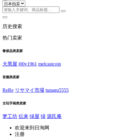
历史搜索
热门卖家
奢侈品类卖家
大黑屋
j00v1961
melcastcojp
音频类卖家
ReRe
リサマイ市場
tunagu5555
古玩字画类卖家
梦工坊
伝来
绿屋
绿
源氏庵
欢迎来到日淘网
注册