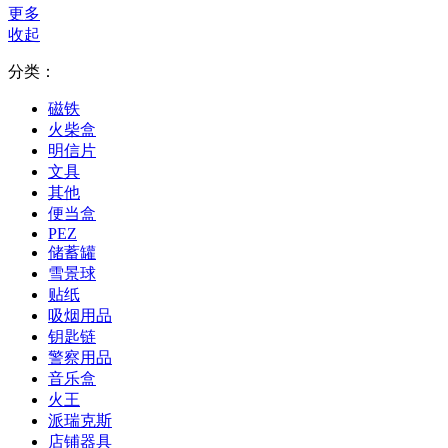
更多
收起
分类：
磁铁
火柴盒
明信片
文具
其他
便当盒
PEZ
储蓄罐
雪景球
贴纸
吸烟用品
钥匙链
警察用品
音乐盒
火王
派瑞克斯
店铺器具