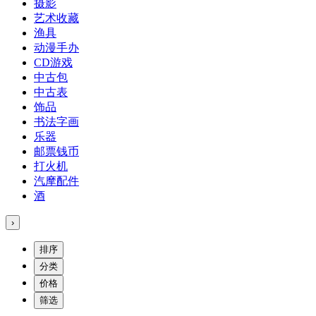
摄影
艺术收藏
渔具
动漫手办
CD游戏
中古包
中古表
饰品
书法字画
乐器
邮票钱币
打火机
汽摩配件
酒
›
排序
分类
价格
筛选