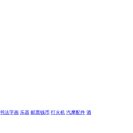
书法字画
乐器
邮票钱币
打火机
汽摩配件
酒