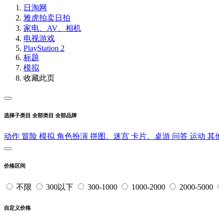
日淘网
雅虎拍卖
日拍
家电、AV、相机
电视游戏
PlayStation 2
标题
模拟
收藏此页
选择子类目
全部类目
全部品牌
动作
冒险
模拟
角色扮演
拼图、迷宫
卡片、桌游
问答
运动
其
价格区间
不限
300以下
300-1000
1000-2000
2000-5000
自定义价格