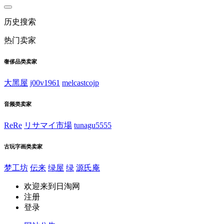
历史搜索
热门卖家
奢侈品类卖家
大黑屋
j00v1961
melcastcojp
音频类卖家
ReRe
リサマイ市場
tunagu5555
古玩字画类卖家
梦工坊
伝来
绿屋
绿
源氏庵
欢迎来到日淘网
注册
登录