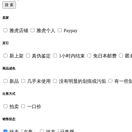
搜 索
卖家
雅虎店铺
雅虎个人
Paypay
其它
新上架
真伪鉴定
1小时内结束
免日本邮费
匿
商品成色
新品
几乎未使用
没有明显的划痕或污垢
有一些
出售方式
拍卖
一口价
销售状态
状态「在售」
状态「已售罄」