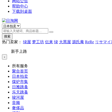
网站公告
帮助中心
下载到桌面
搜索
热门卖家：
绿屋
梦工坊
伝来
绿
大黑屋
源氏庵
ReRe
リサマイ
新手上路
‹
所有服务
聚合首页
日本拍卖
煤炉市集
日雅跳蚤
乐天跳蚤
骏河屋
音频
奢侈品