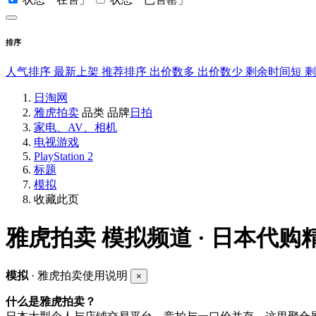
排序
人气排序
最新上架
推荐排序
出价数多
出价数少
剩余时间短
日淘网
雅虎拍卖
品类
品牌
日拍
家电、AV、相机
电视游戏
PlayStation 2
标题
模拟
收藏此页
雅虎拍卖
模拟频道 · 日本代购
模拟
· 雅虎拍卖使用说明
×
什么是雅虎拍卖？