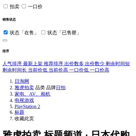
拍卖
一口价
销售状态
状态「在售」
状态「已售罄」
排序
人气排序
最新上架
推荐排序
出价数多
出价数少
剩余时间短
剩余时间长
当前价低
当前价高
一口价低
一口价高
日淘网
雅虎拍卖
品类
品牌
日拍
家电、AV、相机
电视游戏
PlayStation 2
标题
收藏此页
雅虎拍卖
标题频道 · 日本代购