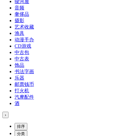
骏河屋
音频
奢侈品
摄影
艺术收藏
渔具
动漫手办
CD游戏
中古包
中古表
饰品
书法字画
乐器
邮票钱币
打火机
汽摩配件
酒
›
排序
分类