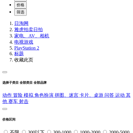
价格
筛选
日淘网
雅虎拍卖
日拍
家电、AV、相机
电视游戏
PlayStation 2
标题
收藏此页
选择子类目
全部类目
全部品牌
动作
冒险
模拟
角色扮演
拼图、迷宫
卡片、桌游
问答
运动
其
他
赛车
射击
价格区间
不限
300以下
300-1000
1000-2000
2000-5000