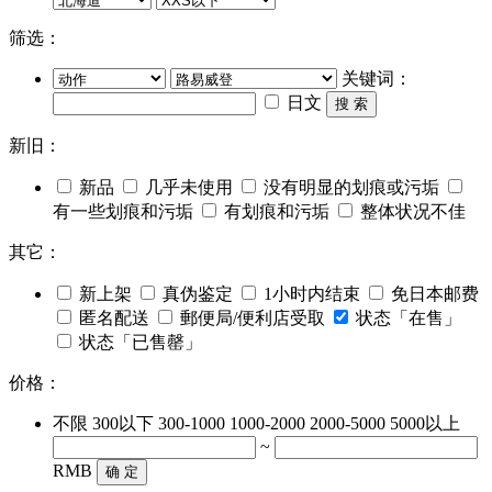
筛选：
关键词：
日文
搜 索
新旧：
新品
几乎未使用
没有明显的划痕或污垢
有一些划痕和污垢
有划痕和污垢
整体状况不佳
其它：
新上架
真伪鉴定
1小时内结束
免日本邮费
匿名配送
郵便局/便利店受取
状态「在售」
状态「已售罄」
价格：
不限
300以下
300-1000
1000-2000
2000-5000
5000以上
~
RMB
确 定