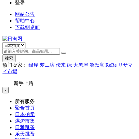
登录
网站公告
帮助中心
下载到桌面
搜索
热门卖家：
绿屋
梦工坊
伝来
绿
大黑屋
源氏庵
ReRe
リサマ
イ市場
新手上路
‹
所有服务
聚合首页
日本拍卖
煤炉市集
日雅跳蚤
乐天跳蚤