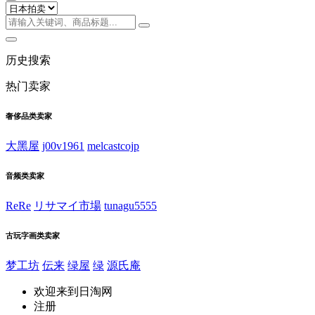
历史搜索
热门卖家
奢侈品类卖家
大黑屋
j00v1961
melcastcojp
音频类卖家
ReRe
リサマイ市場
tunagu5555
古玩字画类卖家
梦工坊
伝来
绿屋
绿
源氏庵
欢迎来到日淘网
注册