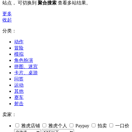
站点， 可切换到
聚合搜索
查看多站结果。
更多
收起
分类：
动作
冒险
模拟
角色扮演
拼图、迷宫
卡片、桌游
问答
运动
其他
赛车
射击
卖家：
雅虎店铺
雅虎个人
Paypay
拍卖
一口价