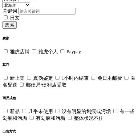
关键词
日文
搜 索
卖家
雅虎店铺
雅虎个人
Paypay
其它
新上架
真伪鉴定
1小时内结束
免日本邮费
匿
名配送
郵便局/便利店受取
商品成色
新品
几乎未使用
没有明显的划痕或污垢
有一些
划痕和污垢
有划痕和污垢
整体状况不佳
出售方式