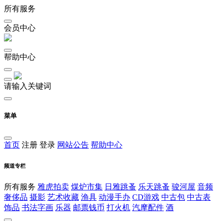
所有服务
会员中心
帮助中心
请输入关键词
菜单
首页
注册
登录
网站公告
帮助中心
频道专栏
所有服务
雅虎拍卖
煤炉市集
日雅跳蚤
乐天跳蚤
骏河屋
音频
奢侈品
摄影
艺术收藏
渔具
动漫手办
CD游戏
中古包
中古表
饰品
书法字画
乐器
邮票钱币
打火机
汽摩配件
酒