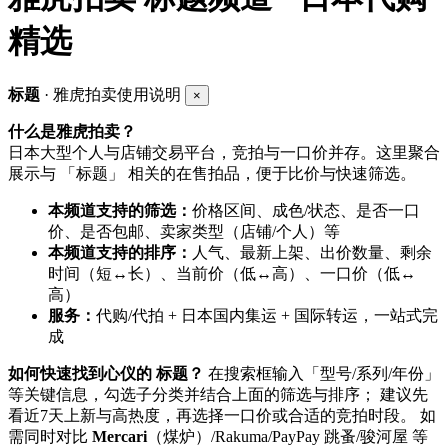
精选
标题
· 雅虎拍卖使用说明
×
什么是雅虎拍卖？
日本大型个人与店铺交易平台，竞拍与一口价并存。这里聚合
展示与 「标题」 相关的在售拍品，便于比价与快速筛选。
本频道支持的筛选：
价格区间、成色/状态、是否一口
价、是否包邮、卖家类型（店铺/个人）等
本频道支持的排序：
人气、最新上架、出价数量、剩余
时间（短↔长）、当前价（低↔高）、一口价（低↔
高）
服务：
代购/代拍 + 日本国内集运 + 国际转运，一站式完
成
如何快速找到心仪的 标题？
在搜索框输入「型号/系列/年份」
等关键信息，勾选子分类并结合上面的筛选与排序； 建议先
看近7天上新与高热度，再选择一口价或合适的竞拍时段。 如
需同时对比
Mercari
（煤炉）/Rakuma/PayPay 跳蚤/骏河屋 等