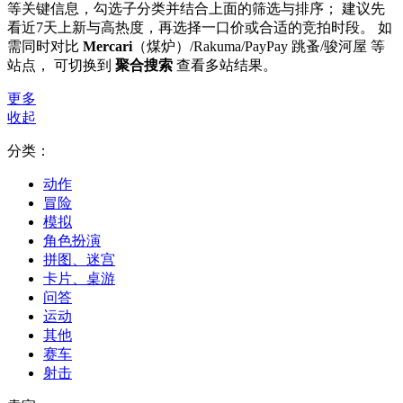
等关键信息，勾选子分类并结合上面的筛选与排序； 建议先
看近7天上新与高热度，再选择一口价或合适的竞拍时段。 如
需同时对比
Mercari
（煤炉）/Rakuma/PayPay 跳蚤/骏河屋 等
站点， 可切换到
聚合搜索
查看多站结果。
更多
收起
分类：
动作
冒险
模拟
角色扮演
拼图、迷宫
卡片、桌游
问答
运动
其他
赛车
射击