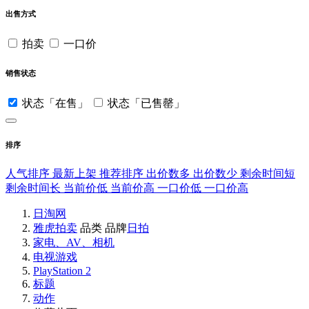
出售方式
拍卖
一口价
销售状态
状态「在售」
状态「已售罄」
排序
人气排序
最新上架
推荐排序
出价数多
出价数少
剩余时间短
剩余时间长
当前价低
当前价高
一口价低
一口价高
日淘网
雅虎拍卖
品类
品牌
日拍
家电、AV、相机
电视游戏
PlayStation 2
标题
动作