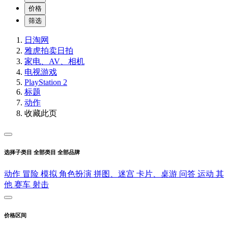
价格
筛选
日淘网
雅虎拍卖
日拍
家电、AV、相机
电视游戏
PlayStation 2
标题
动作
收藏此页
选择子类目
全部类目
全部品牌
动作
冒险
模拟
角色扮演
拼图、迷宫
卡片、桌游
问答
运动
其
他
赛车
射击
价格区间