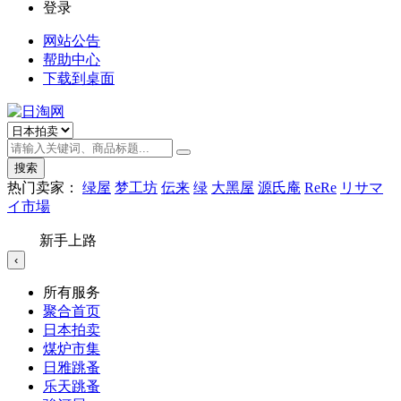
登录
网站公告
帮助中心
下载到桌面
搜索
热门卖家：
绿屋
梦工坊
伝来
绿
大黑屋
源氏庵
ReRe
リサマ
イ市場
新手上路
‹
所有服务
聚合首页
日本拍卖
煤炉市集
日雅跳蚤
乐天跳蚤