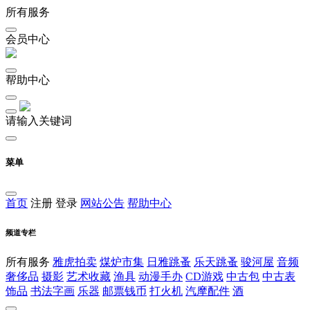
所有服务
会员中心
帮助中心
请输入关键词
菜单
首页
注册
登录
网站公告
帮助中心
频道专栏
所有服务
雅虎拍卖
煤炉市集
日雅跳蚤
乐天跳蚤
骏河屋
音频
奢侈品
摄影
艺术收藏
渔具
动漫手办
CD游戏
中古包
中古表
饰品
书法字画
乐器
邮票钱币
打火机
汽摩配件
酒