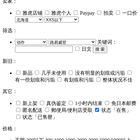
卖家：
雅虎店铺
雅虎个人
Paypay
拍卖
一口价
筛选：
关键词：
日文
搜 索
新旧：
新品
几乎未使用
没有明显的划痕或污垢
有一些划痕和污垢
有划痕和污垢
整体状况不佳
其它：
新上架
真伪鉴定
1小时内结束
免日本邮费
匿名配送
郵便局/便利店受取
状态「在售」
状态「已售罄」
价格：