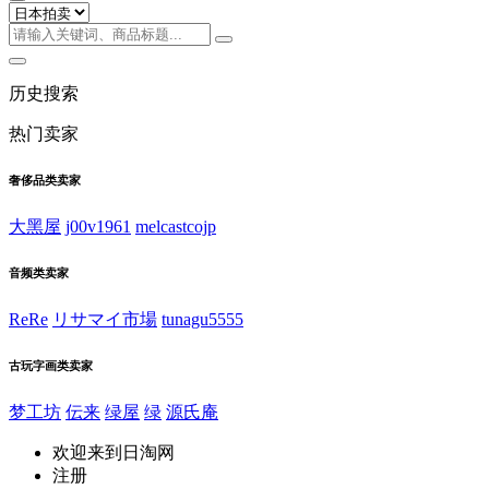
历史搜索
热门卖家
奢侈品类卖家
大黑屋
j00v1961
melcastcojp
音频类卖家
ReRe
リサマイ市場
tunagu5555
古玩字画类卖家
梦工坊
伝来
绿屋
绿
源氏庵
欢迎来到日淘网
注册