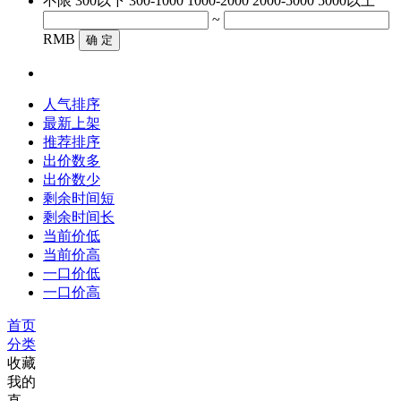
不限
300以下
300-1000
1000-2000
2000-5000
5000以上
~
RMB
确 定
人气排序
最新上架
推荐排序
出价数多
出价数少
剩余时间短
剩余时间长
当前价低
当前价高
一口价低
一口价高
首页
分类
收藏
我的
直