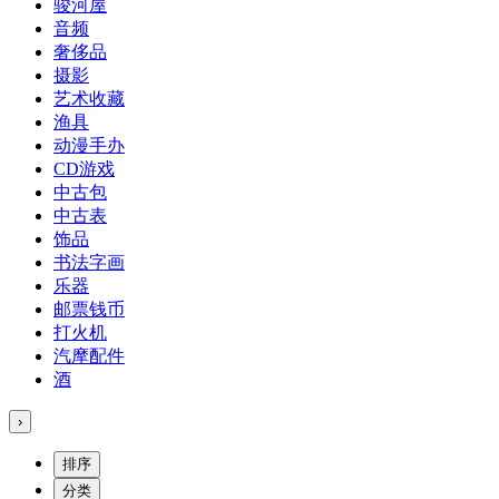
骏河屋
音频
奢侈品
摄影
艺术收藏
渔具
动漫手办
CD游戏
中古包
中古表
饰品
书法字画
乐器
邮票钱币
打火机
汽摩配件
酒
›
排序
分类