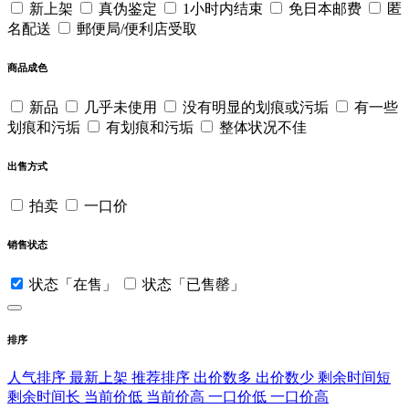
新上架
真伪鉴定
1小时内结束
免日本邮费
匿
名配送
郵便局/便利店受取
商品成色
新品
几乎未使用
没有明显的划痕或污垢
有一些
划痕和污垢
有划痕和污垢
整体状况不佳
出售方式
拍卖
一口价
销售状态
状态「在售」
状态「已售罄」
排序
人气排序
最新上架
推荐排序
出价数多
出价数少
剩余时间短
剩余时间长
当前价低
当前价高
一口价低
一口价高