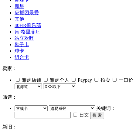
新星
应援团最爱
其他
40HR俱乐部
肯·格里菲Jr.
站立欢呼
鞋子卡
球卡
组合卡
卖家：
雅虎店铺
雅虎个人
Paypay
拍卖
一口价
筛选：
关键词：
日文
搜 索
新旧：