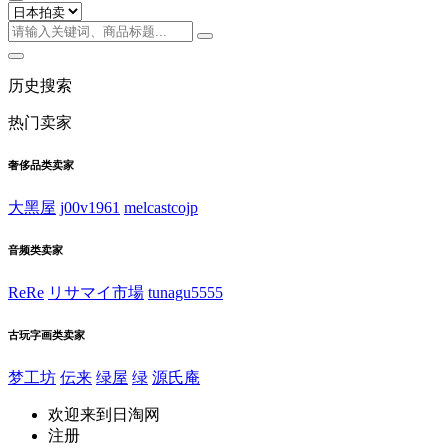
历史搜索
热门卖家
奢侈品类卖家
大黑屋
j00v1961
melcastcojp
音频类卖家
ReRe
リサマイ市場
tunagu5555
古玩字画类卖家
梦工坊
伝来
绿屋
绿
源氏庵
欢迎来到日淘网
注册