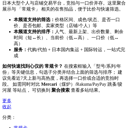
日本大型个人与店铺交易平台，竞拍与一口价并存。这里聚合
展示与 「常规卡」 相关的在售拍品，便于比价与快速筛选。
本频道支持的筛选：
价格区间、成色/状态、是否一口
价、是否包邮、卖家类型（店铺/个人）等
本频道支持的排序：
人气、最新上架、出价数量、剩余
时间（短↔长）、当前价（低↔高）、一口价（低↔
高）
服务：
代购/代拍 + 日本国内集运 + 国际转运，一站式完
成
如何快速找到心仪的 常规卡？
在搜索框输入「型号/系列/年
份」等关键信息，勾选子分类并结合上面的筛选与排序； 建
议先看近7天上新与高热度，再选择一口价或合适的竞拍时
段。 如需同时对比
Mercari
（煤炉）/Rakuma/PayPay 跳蚤/骏
河屋 等站点， 可切换到
聚合搜索
查看多站结果。
更多
收起
分类：
常规卡