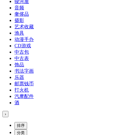
骏河屋
音频
奢侈品
摄影
艺术收藏
渔具
动漫手办
CD游戏
中古包
中古表
饰品
书法字画
乐器
邮票钱币
打火机
汽摩配件
酒
›
排序
分类