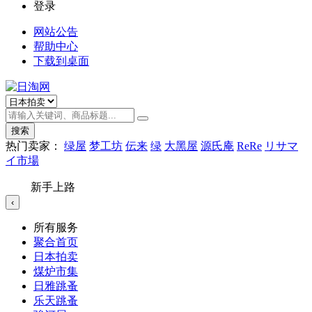
登录
网站公告
帮助中心
下载到桌面
搜索
热门卖家：
绿屋
梦工坊
伝来
绿
大黑屋
源氏庵
ReRe
リサマ
イ市場
新手上路
‹
所有服务
聚合首页
日本拍卖
煤炉市集
日雅跳蚤
乐天跳蚤