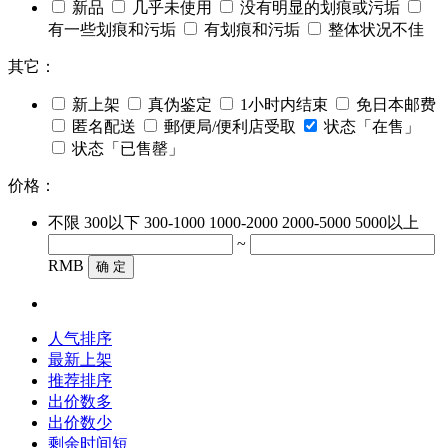
新品
几乎未使用
没有明显的划痕或污垢
有一些划痕和污垢
有划痕和污垢
整体状况不佳
其它：
新上架
真伪鉴定
1小时内结束
免日本邮费
匿名配送
郵便局/便利店受取
状态「在售」
状态「已售罄」
价格：
不限
300以下
300-1000
1000-2000
2000-5000
5000以上
~
RMB
确 定
人气排序
最新上架
推荐排序
出价数多
出价数少
剩余时间短