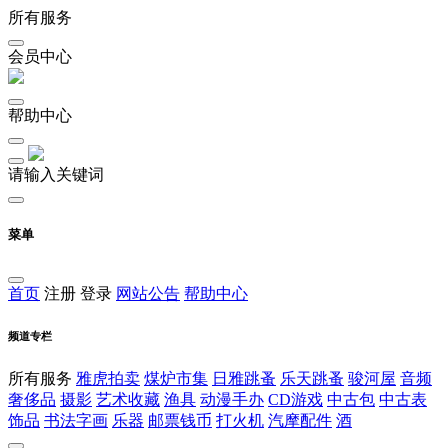
所有服务
会员中心
帮助中心
请输入关键词
菜单
首页
注册
登录
网站公告
帮助中心
频道专栏
所有服务
雅虎拍卖
煤炉市集
日雅跳蚤
乐天跳蚤
骏河屋
音频
奢侈品
摄影
艺术收藏
渔具
动漫手办
CD游戏
中古包
中古表
饰品
书法字画
乐器
邮票钱币
打火机
汽摩配件
酒