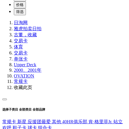
价格
筛选
日淘网
雅虎拍卖
日拍
古董，收藏
交易卡
体育
交易卡
单张卡
Upper Deck
2000、2001年
OVATION
常规卡
收藏此页
选择子类目
全部类目
全部品牌
常规卡
新星
应援团最爱
其他
40HR俱乐部
肯·格里菲Jr.
站立
欢呼
鞋子卡
球卡
组合卡