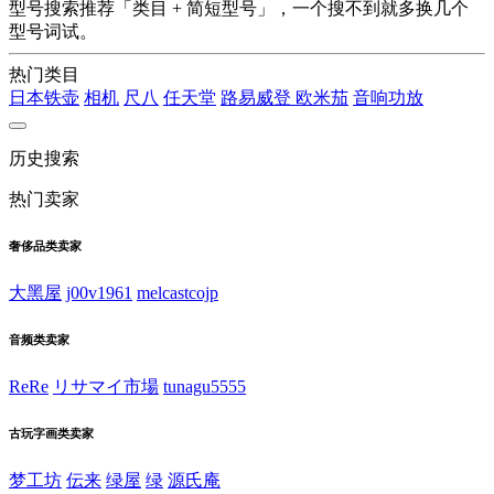
型号搜索推荐「类目 + 简短型号」，一个搜不到就多换几个
型号词试。
热门类目
日本铁壶
相机
尺八
任天堂
路易威登
欧米茄
音响功放
历史搜索
热门卖家
奢侈品类卖家
大黑屋
j00v1961
melcastcojp
音频类卖家
ReRe
リサマイ市場
tunagu5555
古玩字画类卖家
梦工坊
伝来
绿屋
绿
源氏庵