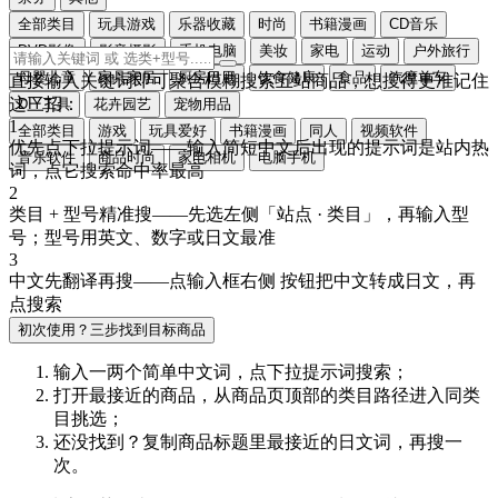
全部类目
玩具游戏
乐器收藏
时尚
书籍漫画
CD音乐
DVD影像
影音摄影
手机电脑
美妆
家电
运动
户外旅行
母婴儿童
家具家居
厨房日用
饮食健康
食品
汽摩单车
直接输入关键词即可聚合模糊搜索五站商品，想搜得更准记住
这三招：
DIY工具
花卉园艺
宠物用品
1
全部类目
游戏
玩具爱好
书籍漫画
同人
视频软件
优先点下拉提示词
——输入简短中文后出现的提示词是站内热
音乐软件
商品时尚
家电相机
电脑手机
词，点它搜索命中率最高
2
类目 + 型号精准搜
——先选左侧「站点 · 类目」，再输入型
号；型号用
英文、数字或日文
最准
3
中文先翻译再搜
——点输入框右侧
按钮把中文转成
日文
，再
点搜索
初次使用？三步找到目标商品
输入一两个简单中文词，点
下拉提示词
搜索；
打开最接近的商品，从商品页顶部的
类目路径
进入同类
目挑选；
还没找到？复制商品标题里最接近的
日文词
，再搜一
次。