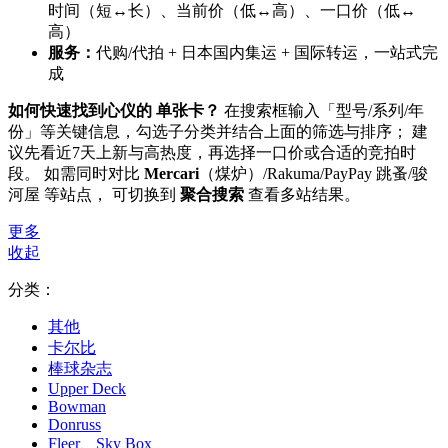
时间（短↔长）、当前价（低↔高）、一口价（低↔
高）
服务：
代购/代拍 + 日本国内集运 + 国际转运，一站式完
成
如何快速找到心仪的 单张卡？
在搜索框输入「型号/系列/年
份」等关键信息，勾选子分类并结合上面的筛选与排序； 建
议先看近7天上新与高热度，再选择一口价或合适的竞拍时
段。 如需同时对比
Mercari
（煤炉）/Rakuma/PayPay 跳蚤/骏
河屋 等站点， 可切换到
聚合搜索
查看多站结果。
更多
收起
分类：
其他
卡尔比
棒球杂志
Upper Deck
Bowman
Donruss
Fleer、Sky Box