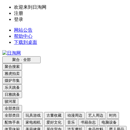
欢迎来到日淘网
注册
登录
网站公告
帮助中心
下载到桌面
聚合 · 全部
聚合搜索
雅虎拍卖
煤炉市集
乐天跳蚤
日雅跳蚤
骏河屋
全部类目
全部类目
玩具游戏
古董收藏
动漫周边
艺人周边
时尚
配饰手表
家电相机
爱好文化
音乐
书籍杂志
电脑设备
体育休闲
美容健康
居住室内
汽车摩托
食品饮料
婴儿用品