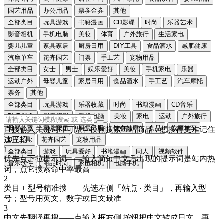
园艺用品
办公用品
票券金券
其他
全部类目
玩具游戏
书籍漫画
CD影碟
时尚
乐器艺术
影音相机
手机电脑
美妆
体育
户外旅行
生活家电
婴儿儿童
家具家居
厨房日用
DIY工具
食品酒水
减肥健康
汽摩单车
花卉园艺
门票
手工艺
宠物用品
全部类目
女士
男士
娱乐爱好
美妆
手机家电
乐器
运动户外
母婴儿童
家居日用
食品酒水
手工艺
汽车摩托
票务
其他
全部类目
玩具游戏
乐器收藏
时尚
书籍漫画
CD音乐
DVD影像
影音摄影
手机电脑
美妆
家电
运动
户外旅行
母婴儿童
家具家居
厨房日用
饮食健康
食品
汽摩单车
直接输入关键词即可聚合模糊搜索五站商品，想搜得更准记住
这三招：
DIY工具
花卉园艺
宠物用品
1
全部类目
游戏
玩具爱好
书籍漫画
同人
视频软件
优先点下拉提示词
——输入简短中文后出现的提示词是站内热
音乐软件
商品时尚
家电相机
电脑手机
词，点它搜索命中率最高
2
类目 + 型号精准搜
——先选左侧「站点 · 类目」，再输入型
号；型号用
英文、数字或日文
最准
3
中文先翻译再搜
——点输入框右侧
按钮把中文转成
日文
，再