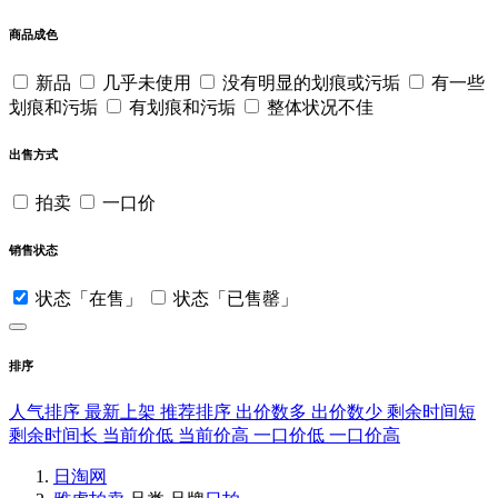
商品成色
新品
几乎未使用
没有明显的划痕或污垢
有一些
划痕和污垢
有划痕和污垢
整体状况不佳
出售方式
拍卖
一口价
销售状态
状态「在售」
状态「已售罄」
排序
人气排序
最新上架
推荐排序
出价数多
出价数少
剩余时间短
剩余时间长
当前价低
当前价高
一口价低
一口价高
日淘网