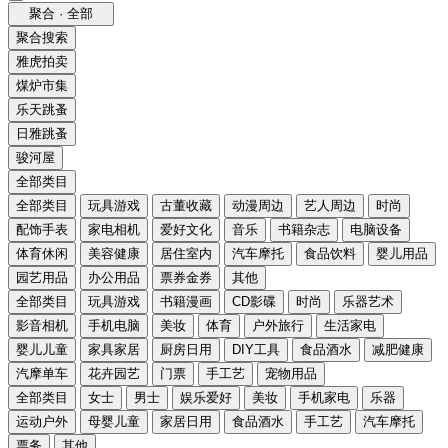
聚合 · 全部
聚合搜索
雅虎拍卖
煤炉市集
乐天跳蚤
日雅跳蚤
骏河屋
全部类目
全部类目
玩具游戏
古董收藏
动漫周边
艺人周边
时尚
配饰手表
家电相机
爱好文化
音乐
书籍杂志
电脑设备
体育休闲
美容健康
居住室内
汽车摩托
食品饮料
婴儿用品
园艺用品
办公用品
票券金券
其他
全部类目
玩具游戏
书籍漫画
CD影碟
时尚
乐器艺术
影音相机
手机电脑
美妆
体育
户外旅行
生活家电
婴儿儿童
家具家居
厨房日用
DIY工具
食品酒水
减肥健康
汽摩单车
花卉园艺
门票
手工艺
宠物用品
全部类目
女士
男士
娱乐爱好
美妆
手机家电
乐器
运动户外
母婴儿童
家居日用
食品酒水
手工艺
汽车摩托
票务
其他