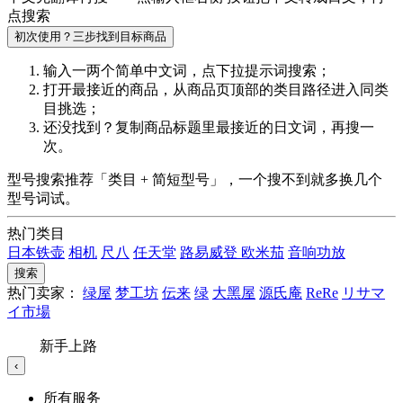
点搜索
初次使用？三步找到目标商品
输入一两个简单中文词，点
下拉提示词
搜索；
打开最接近的商品，从商品页顶部的
类目路径
进入同类
目挑选；
还没找到？复制商品标题里最接近的
日文词
，再搜一
次。
型号搜索推荐「类目 + 简短型号」，一个搜不到就多换几个
型号词试。
热门类目
日本铁壶
相机
尺八
任天堂
路易威登
欧米茄
音响功放
搜索
热门卖家：
绿屋
梦工坊
伝来
绿
大黑屋
源氏庵
ReRe
リサマ
イ市場
新手上路
‹
所有服务