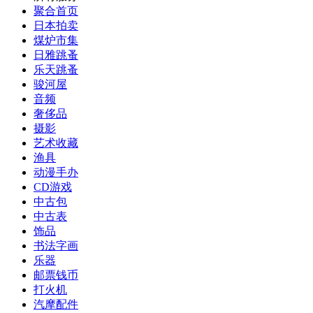
聚合首页
日本拍卖
煤炉市集
日雅跳蚤
乐天跳蚤
骏河屋
音频
奢侈品
摄影
艺术收藏
渔具
动漫手办
CD游戏
中古包
中古表
饰品
书法字画
乐器
邮票钱币
打火机
汽摩配件