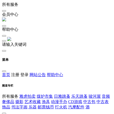
所有服务
会员中心
帮助中心
请输入关键词
菜单
首页
注册
登录
网站公告
帮助中心
频道专栏
所有服务
雅虎拍卖
煤炉市集
日雅跳蚤
乐天跳蚤
骏河屋
音频
奢侈品
摄影
艺术收藏
渔具
动漫手办
CD游戏
中古包
中古表
饰品
书法字画
乐器
邮票钱币
打火机
汽摩配件
酒