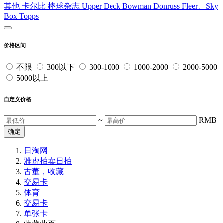
其他
卡尔比
棒球杂志
Upper Deck
Bowman
Donruss
Fleer、Sky
Box
Topps
价格区间
不限
300以下
300-1000
1000-2000
2000-5000
5000以上
自定义价格
~
RMB
确定
日淘网
雅虎拍卖
日拍
古董，收藏
交易卡
体育
交易卡
单张卡