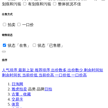
划痕和污垢
有划痕和污垢
整体状况不佳
出售方式
拍卖
一口价
销售状态
状态「在售」
状态「已售罄」
排序
人气排序
最新上架
推荐排序
出价数多
出价数少
剩余时间短
剩余时间长
当前价低
当前价高
一口价低
一口价高
日淘网
雅虎拍卖
品类
品牌
日拍
古董，收藏
交易卡
体育