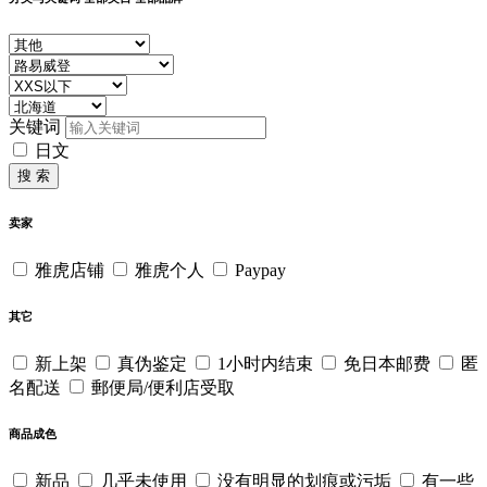
关键词
日文
搜 索
卖家
雅虎店铺
雅虎个人
Paypay
其它
新上架
真伪鉴定
1小时内结束
免日本邮费
匿
名配送
郵便局/便利店受取
商品成色
新品
几乎未使用
没有明显的划痕或污垢
有一些