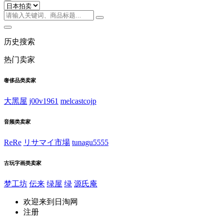
历史搜索
热门卖家
奢侈品类卖家
大黑屋
j00v1961
melcastcojp
音频类卖家
ReRe
リサマイ市場
tunagu5555
古玩字画类卖家
梦工坊
伝来
绿屋
绿
源氏庵
欢迎来到日淘网
注册