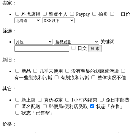
卖家：
雅虎店铺
雅虎个人
Paypay
拍卖
一口价
筛选：
关键词：
日文
搜 索
新旧：
新品
几乎未使用
没有明显的划痕或污垢
有一些划痕和污垢
有划痕和污垢
整体状况不佳
其它：
新上架
真伪鉴定
1小时内结束
免日本邮费
匿名配送
郵便局/便利店受取
状态「在售」
状态「已售罄」
价格：