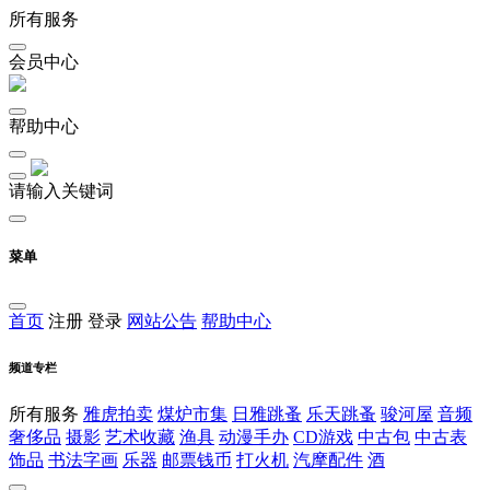
所有服务
会员中心
帮助中心
请输入关键词
菜单
首页
注册
登录
网站公告
帮助中心
频道专栏
所有服务
雅虎拍卖
煤炉市集
日雅跳蚤
乐天跳蚤
骏河屋
音频
奢侈品
摄影
艺术收藏
渔具
动漫手办
CD游戏
中古包
中古表
饰品
书法字画
乐器
邮票钱币
打火机
汽摩配件
酒