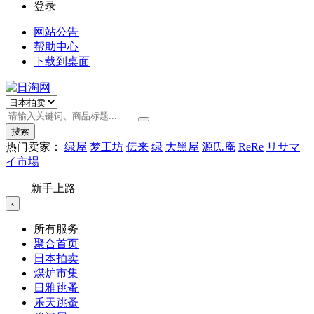
登录
网站公告
帮助中心
下载到桌面
搜索
热门卖家：
绿屋
梦工坊
伝来
绿
大黑屋
源氏庵
ReRe
リサマ
イ市場
新手上路
‹
所有服务
聚合首页
日本拍卖
煤炉市集
日雅跳蚤
乐天跳蚤