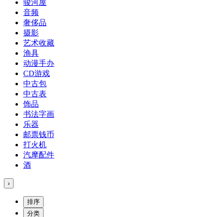
骏河屋
音频
奢侈品
摄影
艺术收藏
渔具
动漫手办
CD游戏
中古包
中古表
饰品
书法字画
乐器
邮票钱币
打火机
汽摩配件
酒
›
排序
分类