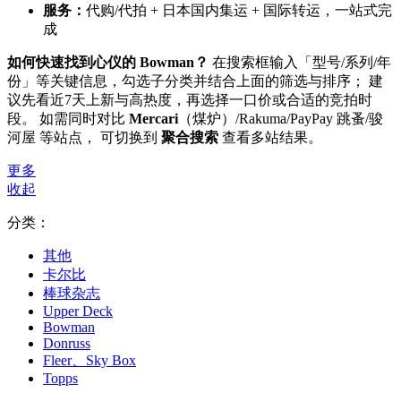
服务：
代购/代拍 + 日本国内集运 + 国际转运，一站式完
成
如何快速找到心仪的 Bowman？
在搜索框输入「型号/系列/年
份」等关键信息，勾选子分类并结合上面的筛选与排序； 建
议先看近7天上新与高热度，再选择一口价或合适的竞拍时
段。 如需同时对比
Mercari
（煤炉）/Rakuma/PayPay 跳蚤/骏
河屋 等站点， 可切换到
聚合搜索
查看多站结果。
更多
收起
分类：
其他
卡尔比
棒球杂志
Upper Deck
Bowman
Donruss
Fleer、Sky Box
Topps