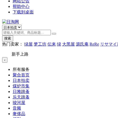
网站公告
帮助中心
下载到桌面
搜索
热门卖家：
绿屋
梦工坊
伝来
绿
大黑屋
源氏庵
ReRe
リサマイ
新手上路
‹
所有服务
聚合首页
日本拍卖
煤炉市集
日雅跳蚤
乐天跳蚤
骏河屋
音频
奢侈品