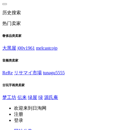
历史搜索
热门卖家
奢侈品类卖家
大黑屋
j00v1961
melcastcojp
音频类卖家
ReRe
リサマイ市場
tunagu5555
古玩字画类卖家
梦工坊
伝来
绿屋
绿
源氏庵
欢迎来到日淘网
注册
登录