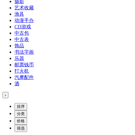
摄影
艺术收藏
渔具
动漫手办
CD游戏
中古包
中古表
饰品
书法字画
乐器
邮票钱币
打火机
汽摩配件
酒
›
排序
分类
价格
筛选