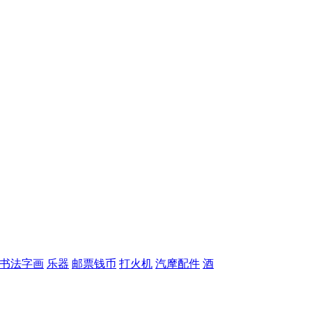
书法字画
乐器
邮票钱币
打火机
汽摩配件
酒