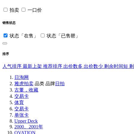
拍卖
一口价
销售状态
状态「在售」
状态「已售罄」
排序
人气排序
最新上架
推荐排序
出价数多
出价数少
剩余时间短
日淘网
雅虎拍卖
品类
品牌
日拍
古董，收藏
交易卡
体育
交易卡
单张卡
Upper Deck
2000、2001年
OVATION