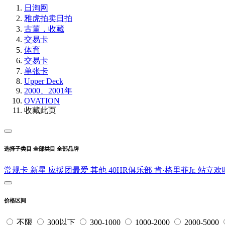
日淘网
雅虎拍卖
日拍
古董，收藏
交易卡
体育
交易卡
单张卡
Upper Deck
2000、2001年
OVATION
收藏此页
选择子类目
全部类目
全部品牌
常规卡
新星
应援团最爱
其他
40HR俱乐部
肯·格里菲Jr.
站立欢
价格区间
不限
300以下
300-1000
1000-2000
2000-5000