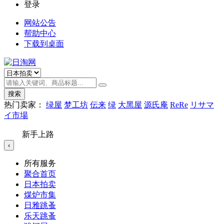
登录
网站公告
帮助中心
下载到桌面
搜索
热门卖家：
绿屋
梦工坊
伝来
绿
大黑屋
源氏庵
ReRe
リサマ
イ市場
新手上路
‹
所有服务
聚合首页
日本拍卖
煤炉市集
日雅跳蚤
乐天跳蚤