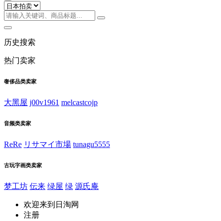
历史搜索
热门卖家
奢侈品类卖家
大黑屋
j00v1961
melcastcojp
音频类卖家
ReRe
リサマイ市場
tunagu5555
古玩字画类卖家
梦工坊
伝来
绿屋
绿
源氏庵
欢迎来到日淘网
注册