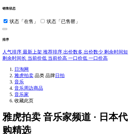
销售状态
状态「在售」
状态「已售罄」
排序
人气排序
最新上架
推荐排序
出价数多
出价数少
剩余时间短
剩余时间长
当前价低
当前价高
一口价低
一口价高
日淘网
雅虎拍卖
品类
品牌
日拍
音乐
音乐周边商品
音乐家
收藏此页
雅虎拍卖
音乐家频道 · 日本代
购精选