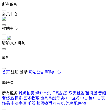
所有服务
会员中心
帮助中心
请输入关键词
菜单
首页
注册
登录
网站公告
帮助中心
频道专栏
所有服务
雅虎拍卖
煤炉市集
日雅跳蚤
乐天跳蚤
骏河屋
音频
奢侈品
摄影
艺术收藏
渔具
动漫手办
CD游戏
中古包
中古表
饰品
书法字画
乐器
邮票钱币
打火机
汽摩配件
酒