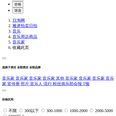
价格
筛选
日淘网
雅虎拍卖
日拍
音乐
音乐周边商品
音乐家
收藏此页
选择子类目
全部类目
全部品牌
音乐家
音乐家
音乐家
音乐家
其他
音乐家
音乐家
音乐家
音乐
家
宣传册
照片
音乐人
流行
粉丝俱乐部会报
T恤
价格区间
不限
300以下
300-1000
1000-2000
2000-5000