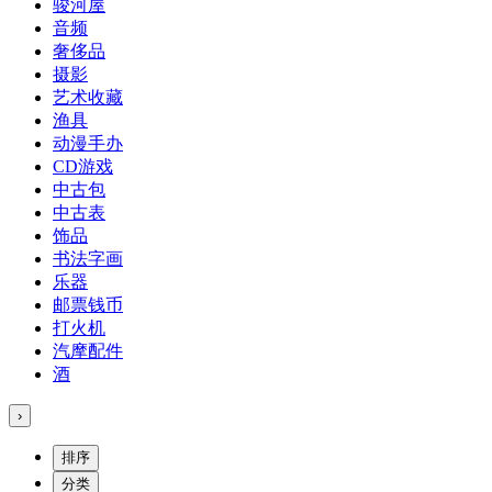
骏河屋
音频
奢侈品
摄影
艺术收藏
渔具
动漫手办
CD游戏
中古包
中古表
饰品
书法字画
乐器
邮票钱币
打火机
汽摩配件
酒
›
排序
分类