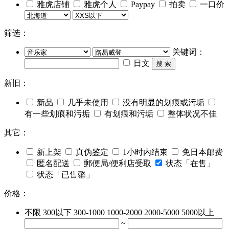
雅虎店铺
雅虎个人
Paypay
拍卖
一口价
筛选：
关键词：
日文
搜 索
新旧：
新品
几乎未使用
没有明显的划痕或污垢
有一些划痕和污垢
有划痕和污垢
整体状况不佳
其它：
新上架
真伪鉴定
1小时内结束
免日本邮费
匿名配送
郵便局/便利店受取
状态「在售」
状态「已售罄」
价格：
不限
300以下
300-1000
1000-2000
2000-5000
5000以上
~