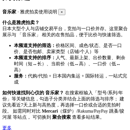
音乐家
· 雅虎拍卖使用说明
×
什么是雅虎拍卖？
日本大型个人与店铺交易平台，竞拍与一口价并存。这里聚合
展示与 「音乐家」 相关的在售拍品，便于比价与快速筛选。
本频道支持的筛选：
价格区间、成色/状态、是否一口
价、是否包邮、卖家类型（店铺/个人）等
本频道支持的排序：
人气、最新上架、出价数量、剩余
时间（短↔长）、当前价（低↔高）、一口价（低↔
高）
服务：
代购/代拍 + 日本国内集运 + 国际转运，一站式完
成
如何快速找到心仪的 音乐家？
在搜索框输入「型号/系列/年
份」等关键信息，勾选子分类并结合上面的筛选与排序； 建
议先看近7天上新与高热度，再选择一口价或合适的竞拍时
段。 如需同时对比
Mercari
（煤炉）/Rakuma/PayPay 跳蚤/骏
河屋 等站点， 可切换到
聚合搜索
查看多站结果。
更多