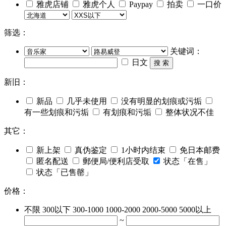
雅虎店铺
雅虎个人
Paypay
拍卖
一口价
筛选：
关键词：
日文
搜 索
新旧：
新品
几乎未使用
没有明显的划痕或污垢
有一些划痕和污垢
有划痕和污垢
整体状况不佳
其它：
新上架
真伪鉴定
1小时内结束
免日本邮费
匿名配送
郵便局/便利店受取
状态「在售」
状态「已售罄」
价格：
不限
300以下
300-1000
1000-2000
2000-5000
5000以上
~