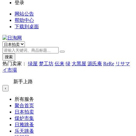
登录
网站公告
帮助中心
下载到桌面
搜索
热门卖家：
绿屋
梦工坊
伝来
绿
大黑屋
源氏庵
ReRe
リサマ
イ市場
新手上路
‹
所有服务
聚合首页
日本拍卖
煤炉市集
日雅跳蚤
乐天跳蚤