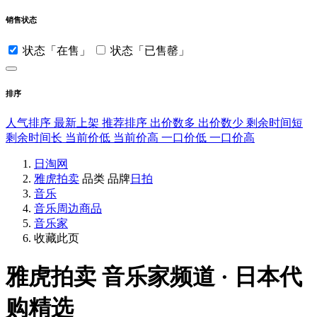
销售状态
状态「在售」
状态「已售罄」
排序
人气排序
最新上架
推荐排序
出价数多
出价数少
剩余时间短
剩余时间长
当前价低
当前价高
一口价低
一口价高
日淘网
雅虎拍卖
品类
品牌
日拍
音乐
音乐周边商品
音乐家
收藏此页
雅虎拍卖
音乐家频道 · 日本代
购精选