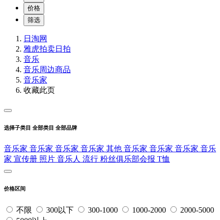
价格
筛选
日淘网
雅虎拍卖
日拍
音乐
音乐周边商品
音乐家
收藏此页
选择子类目
全部类目
全部品牌
音乐家
音乐家
音乐家
音乐家
其他
音乐家
音乐家
音乐家
音乐
家
宣传册
照片
音乐人
流行
粉丝俱乐部会报
T恤
价格区间
不限
300以下
300-1000
1000-2000
2000-5000