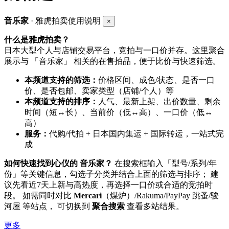
音乐家
· 雅虎拍卖使用说明
×
什么是雅虎拍卖？
日本大型个人与店铺交易平台，竞拍与一口价并存。这里聚合
展示与 「音乐家」 相关的在售拍品，便于比价与快速筛选。
本频道支持的筛选：
价格区间、成色/状态、是否一口
价、是否包邮、卖家类型（店铺/个人）等
本频道支持的排序：
人气、最新上架、出价数量、剩余
时间（短↔长）、当前价（低↔高）、一口价（低↔
高）
服务：
代购/代拍 + 日本国内集运 + 国际转运，一站式完
成
如何快速找到心仪的 音乐家？
在搜索框输入「型号/系列/年
份」等关键信息，勾选子分类并结合上面的筛选与排序； 建
议先看近7天上新与高热度，再选择一口价或合适的竞拍时
段。 如需同时对比
Mercari
（煤炉）/Rakuma/PayPay 跳蚤/骏
河屋 等站点， 可切换到
聚合搜索
查看多站结果。
更多