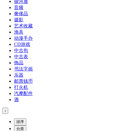
骏河屋
音频
奢侈品
摄影
艺术收藏
渔具
动漫手办
CD游戏
中古包
中古表
饰品
书法字画
乐器
邮票钱币
打火机
汽摩配件
酒
›
排序
分类