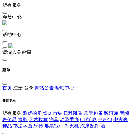
所有服务
会员中心
帮助中心
请输入关键词
菜单
首页
注册
登录
网站公告
帮助中心
频道专栏
所有服务
雅虎拍卖
煤炉市集
日雅跳蚤
乐天跳蚤
骏河屋
音频
奢侈品
摄影
艺术收藏
渔具
动漫手办
CD游戏
中古包
中古表
饰品
书法字画
乐器
邮票钱币
打火机
汽摩配件
酒