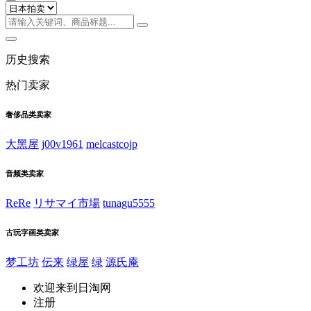
历史搜索
热门卖家
奢侈品类卖家
大黑屋
j00v1961
melcastcojp
音频类卖家
ReRe
リサマイ市場
tunagu5555
古玩字画类卖家
梦工坊
伝来
绿屋
绿
源氏庵
欢迎来到日淘网
注册