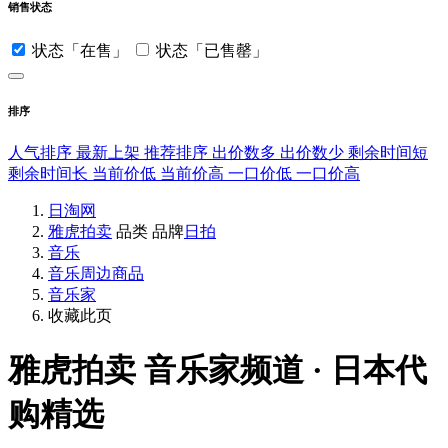
销售状态
状态「在售」
状态「已售罄」
排序
人气排序
最新上架
推荐排序
出价数多
出价数少
剩余时间短
剩余时间长
当前价低
当前价高
一口价低
一口价高
日淘网
雅虎拍卖
品类
品牌
日拍
音乐
音乐周边商品
音乐家
收藏此页
雅虎拍卖
音乐家频道 · 日本代
购精选