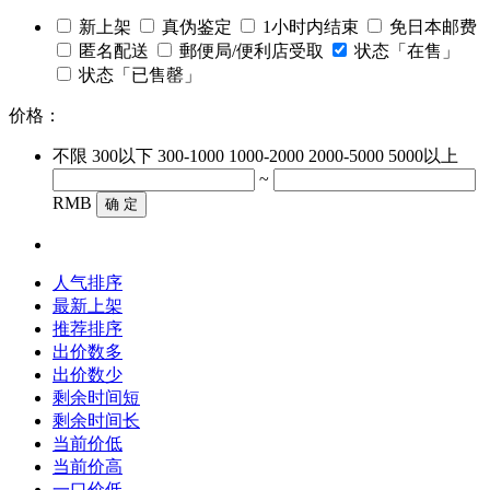
新上架
真伪鉴定
1小时内结束
免日本邮费
匿名配送
郵便局/便利店受取
状态「在售」
状态「已售罄」
价格：
不限
300以下
300-1000
1000-2000
2000-5000
5000以上
~
RMB
确 定
人气排序
最新上架
推荐排序
出价数多
出价数少
剩余时间短
剩余时间长
当前价低
当前价高
一口价低