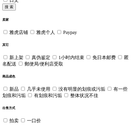
日文
搜 索
卖家
雅虎店铺
雅虎个人
Paypay
其它
新上架
真伪鉴定
1小时内结束
免日本邮费
匿
名配送
郵便局/便利店受取
商品成色
新品
几乎未使用
没有明显的划痕或污垢
有一些
划痕和污垢
有划痕和污垢
整体状况不佳
出售方式
拍卖
一口价