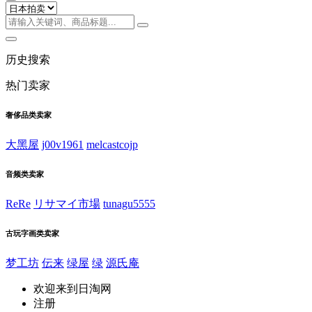
历史搜索
热门卖家
奢侈品类卖家
大黑屋
j00v1961
melcastcojp
音频类卖家
ReRe
リサマイ市場
tunagu5555
古玩字画类卖家
梦工坊
伝来
绿屋
绿
源氏庵
欢迎来到日淘网
注册