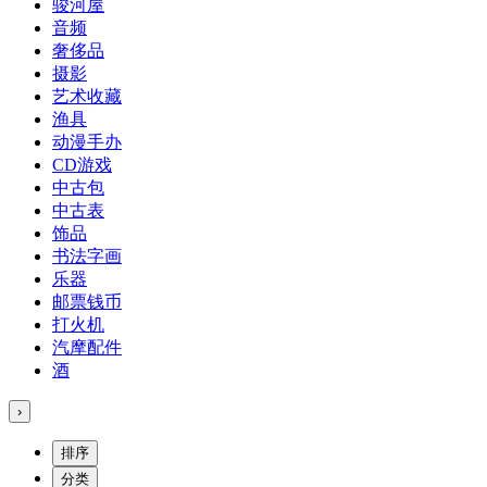
骏河屋
音频
奢侈品
摄影
艺术收藏
渔具
动漫手办
CD游戏
中古包
中古表
饰品
书法字画
乐器
邮票钱币
打火机
汽摩配件
酒
›
排序
分类