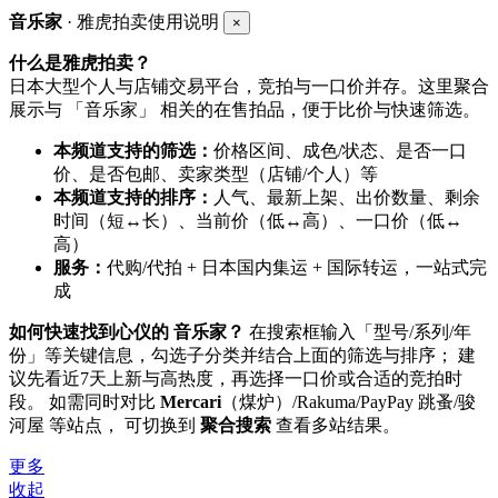
音乐家
· 雅虎拍卖使用说明
×
什么是雅虎拍卖？
日本大型个人与店铺交易平台，竞拍与一口价并存。这里聚合
展示与 「音乐家」 相关的在售拍品，便于比价与快速筛选。
本频道支持的筛选：
价格区间、成色/状态、是否一口
价、是否包邮、卖家类型（店铺/个人）等
本频道支持的排序：
人气、最新上架、出价数量、剩余
时间（短↔长）、当前价（低↔高）、一口价（低↔
高）
服务：
代购/代拍 + 日本国内集运 + 国际转运，一站式完
成
如何快速找到心仪的 音乐家？
在搜索框输入「型号/系列/年
份」等关键信息，勾选子分类并结合上面的筛选与排序； 建
议先看近7天上新与高热度，再选择一口价或合适的竞拍时
段。 如需同时对比
Mercari
（煤炉）/Rakuma/PayPay 跳蚤/骏
河屋 等站点， 可切换到
聚合搜索
查看多站结果。
更多
收起