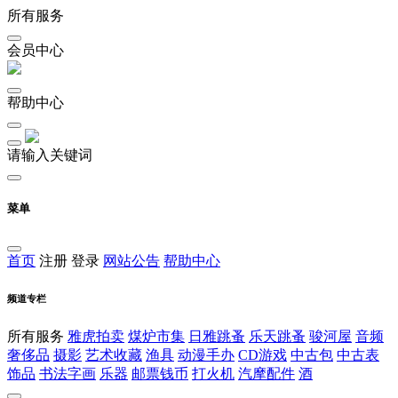
所有服务
会员中心
帮助中心
请输入关键词
菜单
首页
注册
登录
网站公告
帮助中心
频道专栏
所有服务
雅虎拍卖
煤炉市集
日雅跳蚤
乐天跳蚤
骏河屋
音频
奢侈品
摄影
艺术收藏
渔具
动漫手办
CD游戏
中古包
中古表
饰品
书法字画
乐器
邮票钱币
打火机
汽摩配件
酒