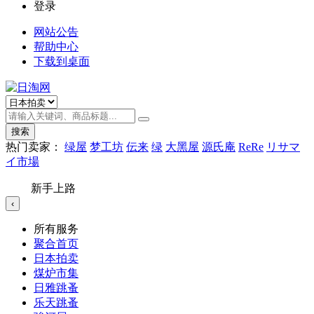
登录
网站公告
帮助中心
下载到桌面
搜索
热门卖家：
绿屋
梦工坊
伝来
绿
大黑屋
源氏庵
ReRe
リサマ
イ市場
新手上路
‹
所有服务
聚合首页
日本拍卖
煤炉市集
日雅跳蚤
乐天跳蚤