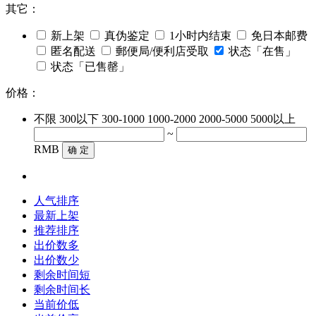
其它：
新上架
真伪鉴定
1小时内结束
免日本邮费
匿名配送
郵便局/便利店受取
状态「在售」
状态「已售罄」
价格：
不限
300以下
300-1000
1000-2000
2000-5000
5000以上
~
RMB
确 定
人气排序
最新上架
推荐排序
出价数多
出价数少
剩余时间短
剩余时间长
当前价低