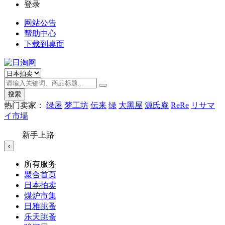
登录
网站公告
帮助中心
下载到桌面
搜索
热门卖家：
绿屋
梦工坊
伝来
绿
大黑屋
源氏庵
ReRe
リサマ
イ市場
新手上路
‹
所有服务
聚合首页
日本拍卖
煤炉市集
日雅跳蚤
乐天跳蚤