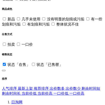
商品成色
新品
几乎未使用
没有明显的划痕或污垢
有一些
划痕和污垢
有划痕和污垢
整体状况不佳
出售方式
拍卖
一口价
销售状态
状态「在售」
状态「已售罄」
排序
人气排序
最新上架
推荐排序
出价数多
出价数少
剩余时间短
剩余时间长
当前价低
当前价高
一口价低
一口价高
日淘网