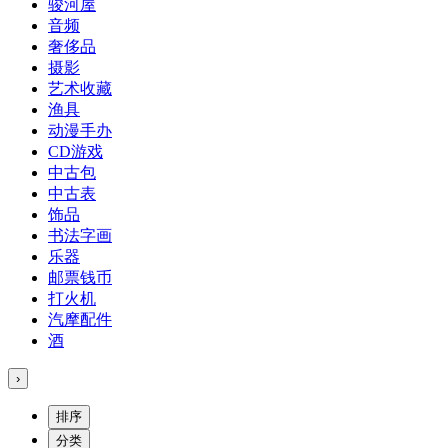
骏河屋
音频
奢侈品
摄影
艺术收藏
渔具
动漫手办
CD游戏
中古包
中古表
饰品
书法字画
乐器
邮票钱币
打火机
汽摩配件
酒
›
排序
分类