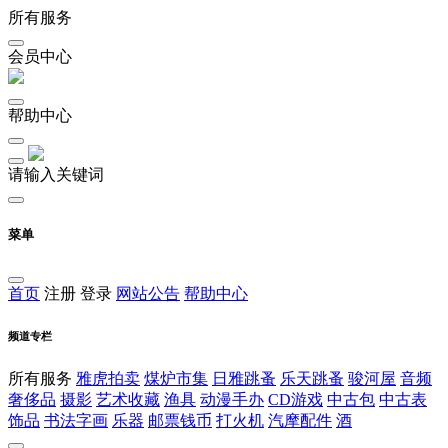
所有服务
会员中心
帮助中心
请输入关键词
菜单
首页
注册
登录
网站公告
帮助中心
频道专栏
所有服务
雅虎拍卖
煤炉市集
日雅跳蚤
乐天跳蚤
骏河屋
音频
奢侈品
摄影
艺术收藏
渔具
动漫手办
CD游戏
中古包
中古表
饰品
书法字画
乐器
邮票钱币
打火机
汽摩配件
酒