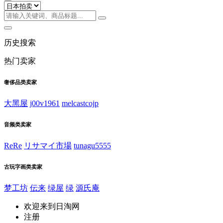
历史搜索
热门卖家
奢侈品类卖家
大黑屋
j00v1961
melcastcojp
音频类卖家
ReRe
リサマイ市場
tunagu5555
古玩字画类卖家
梦工坊
伝来
绿屋
绿
源氏庵
欢迎来到日淘网
注册