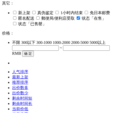
其它：
新上架
真伪鉴定
1小时内结束
免日本邮费
匿名配送
郵便局/便利店受取
状态「在售」
状态「已售罄」
价格：
不限
300以下
300-1000
1000-2000
2000-5000
5000以上
~
RMB
确 定
人气排序
最新上架
推荐排序
出价数多
出价数少
剩余时间短
剩余时间长
当前价低