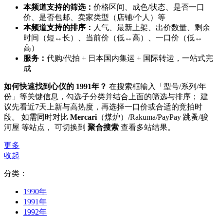
本频道支持的筛选：
价格区间、成色/状态、是否一口
价、是否包邮、卖家类型（店铺/个人）等
本频道支持的排序：
人气、最新上架、出价数量、剩余
时间（短↔长）、当前价（低↔高）、一口价（低↔
高）
服务：
代购/代拍 + 日本国内集运 + 国际转运，一站式完
成
如何快速找到心仪的 1991年？
在搜索框输入「型号/系列/年
份」等关键信息，勾选子分类并结合上面的筛选与排序； 建
议先看近7天上新与高热度，再选择一口价或合适的竞拍时
段。 如需同时对比
Mercari
（煤炉）/Rakuma/PayPay 跳蚤/骏
河屋 等站点， 可切换到
聚合搜索
查看多站结果。
更多
收起
分类：
1990年
1991年
1992年