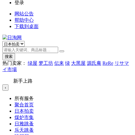
登录
网站公告
帮助中心
下载到桌面
搜索
热门卖家：
绿屋
梦工坊
伝来
绿
大黑屋
源氏庵
ReRe
リサマ
イ市場
新手上路
‹
所有服务
聚合首页
日本拍卖
煤炉市集
日雅跳蚤
乐天跳蚤