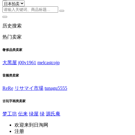
历史搜索
热门卖家
奢侈品类卖家
大黑屋
j00v1961
melcastcojp
音频类卖家
ReRe
リサマイ市場
tunagu5555
古玩字画类卖家
梦工坊
伝来
绿屋
绿
源氏庵
欢迎来到日淘网
注册