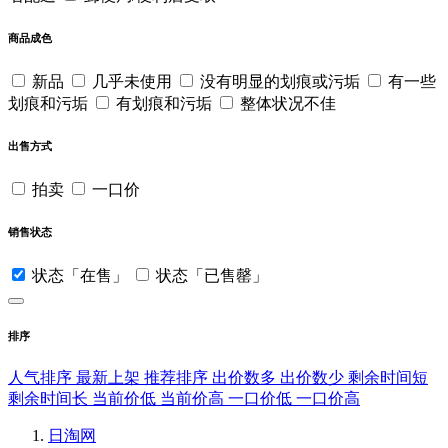
商品成色
新品
几乎未使用
没有明显的划痕或污垢
有一些
划痕和污垢
有划痕和污垢
整体状况不佳
出售方式
拍卖
一口价
销售状态
状态「在售」
状态「已售罄」
排序
人气排序
最新上架
推荐排序
出价数多
出价数少
剩余时间短
剩余时间长
当前价低
当前价高
一口价低
一口价高
日淘网