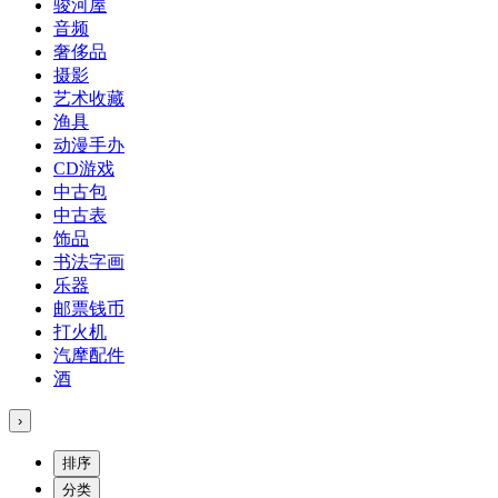
骏河屋
音频
奢侈品
摄影
艺术收藏
渔具
动漫手办
CD游戏
中古包
中古表
饰品
书法字画
乐器
邮票钱币
打火机
汽摩配件
酒
›
排序
分类