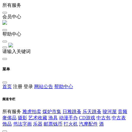
所有服务
会员中心
帮助中心
请输入关键词
菜单
首页
注册
登录
网站公告
帮助中心
频道专栏
所有服务
雅虎拍卖
煤炉市集
日雅跳蚤
乐天跳蚤
骏河屋
音频
奢侈品
摄影
艺术收藏
渔具
动漫手办
CD游戏
中古包
中古表
饰品
书法字画
乐器
邮票钱币
打火机
汽摩配件
酒