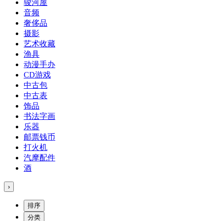
骏河屋
音频
奢侈品
摄影
艺术收藏
渔具
动漫手办
CD游戏
中古包
中古表
饰品
书法字画
乐器
邮票钱币
打火机
汽摩配件
酒
›
排序
分类