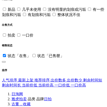
新品
几乎未使用
没有明显的划痕或污垢
有一些
划痕和污垢
有划痕和污垢
整体状况不佳
出售方式
拍卖
一口价
销售状态
状态「在售」
状态「已售罄」
排序
人气排序
最新上架
推荐排序
出价数多
出价数少
剩余时间短
剩余时间长
当前价低
当前价高
一口价低
一口价高
日淘网
雅虎拍卖
品类
品牌
日拍
古董，收藏