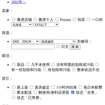
2002年～
卖家：
雅虎店铺
雅虎个人
Paypay
拍卖
一口价
筛选：
关键词：
日文
搜 索
新旧：
新品
几乎未使用
没有明显的划痕或污垢
有一些划痕和污垢
有划痕和污垢
整体状况不佳
其它：
新上架
真伪鉴定
1小时内结束
免日本邮费
匿名配送
郵便局/便利店受取
状态「在售」
状态「已售罄」