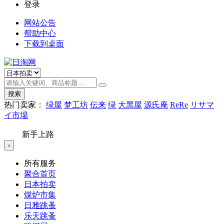
登录
网站公告
帮助中心
下载到桌面
搜索
热门卖家：
绿屋
梦工坊
伝来
绿
大黑屋
源氏庵
ReRe
リサマ
イ市場
新手上路
‹
所有服务
聚合首页
日本拍卖
煤炉市集
日雅跳蚤
乐天跳蚤