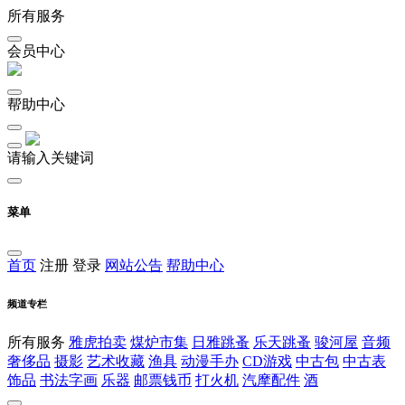
所有服务
会员中心
帮助中心
请输入关键词
菜单
首页
注册
登录
网站公告
帮助中心
频道专栏
所有服务
雅虎拍卖
煤炉市集
日雅跳蚤
乐天跳蚤
骏河屋
音频
奢侈品
摄影
艺术收藏
渔具
动漫手办
CD游戏
中古包
中古表
饰品
书法字画
乐器
邮票钱币
打火机
汽摩配件
酒