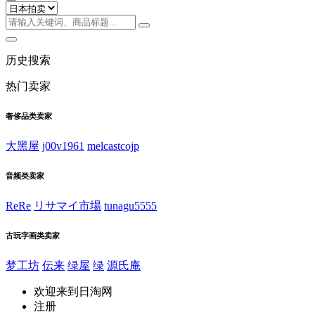
历史搜索
热门卖家
奢侈品类卖家
大黑屋
j00v1961
melcastcojp
音频类卖家
ReRe
リサマイ市場
tunagu5555
古玩字画类卖家
梦工坊
伝来
绿屋
绿
源氏庵
欢迎来到日淘网
注册