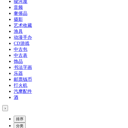
骏河屋
音频
奢侈品
摄影
艺术收藏
渔具
动漫手办
CD游戏
中古包
中古表
饰品
书法字画
乐器
邮票钱币
打火机
汽摩配件
酒
›
排序
分类