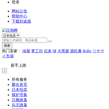
登录
网站公告
帮助中心
下载到桌面
搜索
热门卖家：
绿屋
梦工坊
伝来
绿
大黑屋
源氏庵
ReRe
リサマ
イ市場
新手上路
‹
所有服务
聚合首页
日本拍卖
煤炉市集
日雅跳蚤
乐天跳蚤