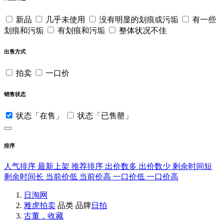
新品
几乎未使用
没有明显的划痕或污垢
有一些
划痕和污垢
有划痕和污垢
整体状况不佳
出售方式
拍卖
一口价
销售状态
状态「在售」
状态「已售罄」
排序
人气排序
最新上架
推荐排序
出价数多
出价数少
剩余时间短
剩余时间长
当前价低
当前价高
一口价低
一口价高
日淘网
雅虎拍卖
品类
品牌
日拍
古董，收藏