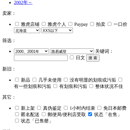
2002年～
卖家：
雅虎店铺
雅虎个人
Paypay
拍卖
一口价
筛选：
关键词：
日文
搜 索
新旧：
新品
几乎未使用
没有明显的划痕或污垢
有一些划痕和污垢
有划痕和污垢
整体状况不佳
其它：
新上架
真伪鉴定
1小时内结束
免日本邮费
匿名配送
郵便局/便利店受取
状态「在售」
状态「已售罄」