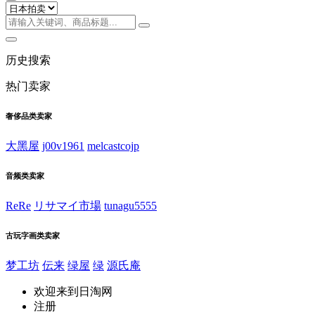
历史搜索
热门卖家
奢侈品类卖家
大黑屋
j00v1961
melcastcojp
音频类卖家
ReRe
リサマイ市場
tunagu5555
古玩字画类卖家
梦工坊
伝来
绿屋
绿
源氏庵
欢迎来到日淘网
注册