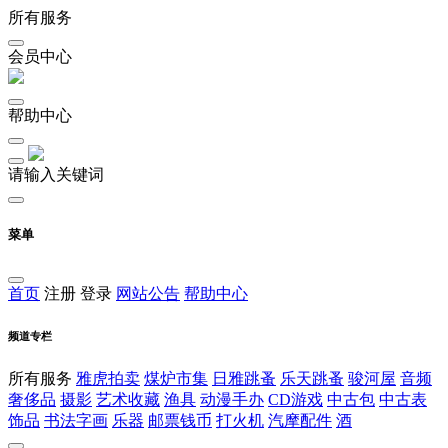
所有服务
会员中心
帮助中心
请输入关键词
菜单
首页
注册
登录
网站公告
帮助中心
频道专栏
所有服务
雅虎拍卖
煤炉市集
日雅跳蚤
乐天跳蚤
骏河屋
音频
奢侈品
摄影
艺术收藏
渔具
动漫手办
CD游戏
中古包
中古表
饰品
书法字画
乐器
邮票钱币
打火机
汽摩配件
酒