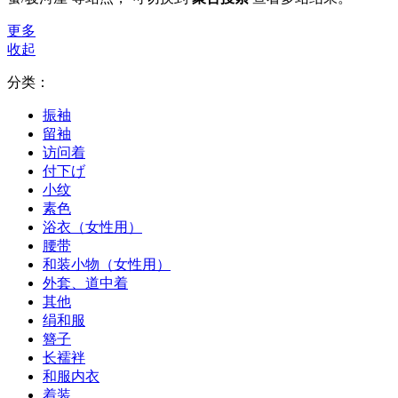
更多
收起
分类：
振袖
留袖
访问着
付下げ
小纹
素色
浴衣（女性用）
腰带
和装小物（女性用）
外套、道中着
其他
绢和服
簪子
长襦袢
和服内衣
着装