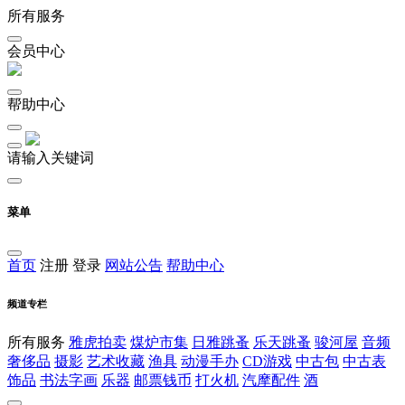
所有服务
会员中心
帮助中心
请输入关键词
菜单
首页
注册
登录
网站公告
帮助中心
频道专栏
所有服务
雅虎拍卖
煤炉市集
日雅跳蚤
乐天跳蚤
骏河屋
音频
奢侈品
摄影
艺术收藏
渔具
动漫手办
CD游戏
中古包
中古表
饰品
书法字画
乐器
邮票钱币
打火机
汽摩配件
酒