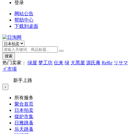
登录
网站公告
帮助中心
下载到桌面
搜索
热门卖家：
绿屋
梦工坊
伝来
绿
大黑屋
源氏庵
ReRe
リサマ
イ市場
新手上路
‹
所有服务
聚合首页
日本拍卖
煤炉市集
日雅跳蚤
乐天跳蚤