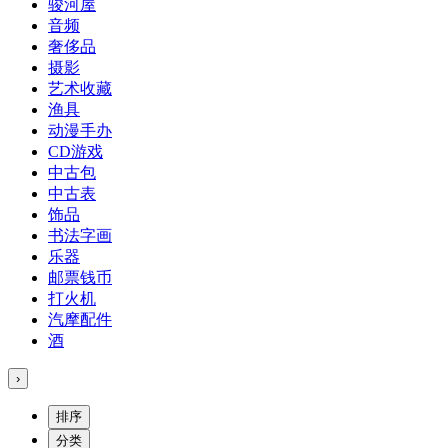
骏河屋
音频
奢侈品
摄影
艺术收藏
渔具
动漫手办
CD游戏
中古包
中古表
饰品
书法字画
乐器
邮票钱币
打火机
汽摩配件
酒
›
排序
分类