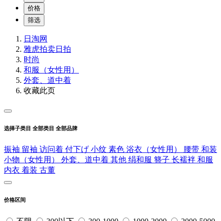
价格
筛选
日淘网
雅虎拍卖
日拍
时尚
和服（女性用）
外套、道中着
收藏此页
选择子类目
全部类目
全部品牌
振袖
留袖
访问着
付下げ
小纹
素色
浴衣（女性用）
腰带
和装
小物（女性用）
外套、道中着
其他
绢和服
簪子
长襦袢
和服
内衣
着装
古董
价格区间