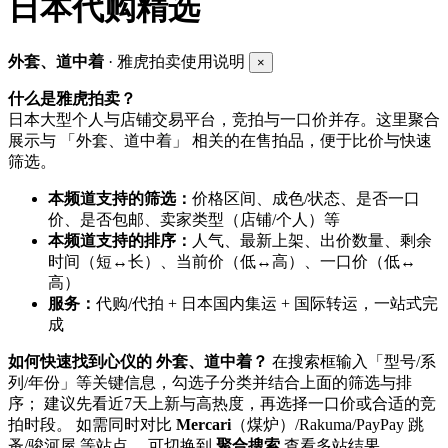
日本代购精选
外套、道中着
· 雅虎拍卖使用说明
×
什么是雅虎拍卖？
日本大型个人与店铺交易平台，竞拍与一口价并存。这里聚合
展示与 「外套、道中着」 相关的在售拍品，便于比价与快速
筛选。
本频道支持的筛选：
价格区间、成色/状态、是否一口
价、是否包邮、卖家类型（店铺/个人）等
本频道支持的排序：
人气、最新上架、出价数量、剩余
时间（短↔长）、当前价（低↔高）、一口价（低↔
高）
服务：
代购/代拍 + 日本国内集运 + 国际转运，一站式完
成
如何快速找到心仪的 外套、道中着？
在搜索框输入「型号/系
列/年份」等关键信息，勾选子分类并结合上面的筛选与排
序； 建议先看近7天上新与高热度，再选择一口价或合适的竞
拍时段。 如需同时对比
Mercari
（煤炉）/Rakuma/PayPay 跳
蚤/骏河屋 等站点， 可切换到
聚合搜索
查看多站结果。