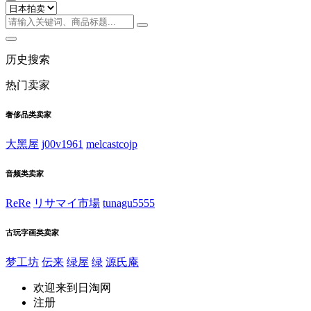
历史搜索
热门卖家
奢侈品类卖家
大黑屋
j00v1961
melcastcojp
音频类卖家
ReRe
リサマイ市場
tunagu5555
古玩字画类卖家
梦工坊
伝来
绿屋
绿
源氏庵
欢迎来到日淘网
注册