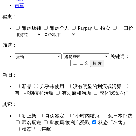
古董
卖家：
雅虎店铺
雅虎个人
Paypay
拍卖
一口价
筛选：
关键词：
日文
搜 索
新旧：
新品
几乎未使用
没有明显的划痕或污垢
有一些划痕和污垢
有划痕和污垢
整体状况不佳
其它：
新上架
真伪鉴定
1小时内结束
免日本邮费
匿名配送
郵便局/便利店受取
状态「在售」
状态「已售罄」