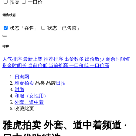
拍卖
一口价
销售状态
状态「在售」
状态「已售罄」
排序
人气排序
最新上架
推荐排序
出价数多
出价数少
剩余时间短
剩余时间长
当前价低
当前价高
一口价低
一口价高
日淘网
雅虎拍卖
品类
品牌
日拍
时尚
和服（女性用）
外套、道中着
收藏此页
雅虎拍卖
外套、道中着频道 ·