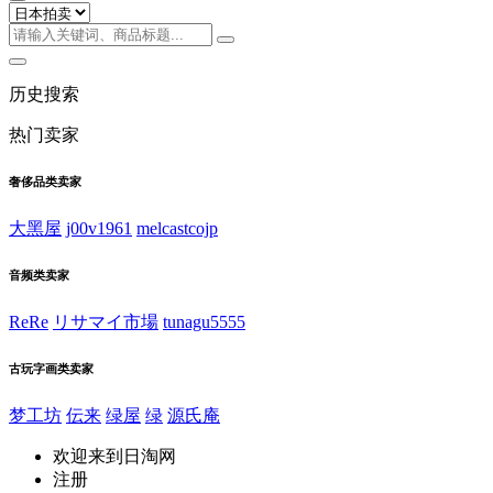
历史搜索
热门卖家
奢侈品类卖家
大黑屋
j00v1961
melcastcojp
音频类卖家
ReRe
リサマイ市場
tunagu5555
古玩字画类卖家
梦工坊
伝来
绿屋
绿
源氏庵
欢迎来到日淘网
注册