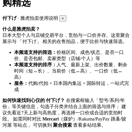
购精选
付下げ
· 雅虎拍卖使用说明
×
什么是雅虎拍卖？
日本大型个人与店铺交易平台，竞拍与一口价并存。这里聚合
展示与 「付下げ」 相关的在售拍品，便于比价与快速筛选。
本频道支持的筛选：
价格区间、成色/状态、是否一口
价、是否包邮、卖家类型（店铺/个人）等
本频道支持的排序：
人气、最新上架、出价数量、剩余
时间（短↔长）、当前价（低↔高）、一口价（低↔
高）
服务：
代购/代拍 + 日本国内集运 + 国际转运，一站式完
成
如何快速找到心仪的 付下げ？
在搜索框输入「型号/系列/年
份」等关键信息，勾选子分类并结合上面的筛选与排序； 建
议先看近7天上新与高热度，再选择一口价或合适的竞拍时
段。 如需同时对比
Mercari
（煤炉）/Rakuma/PayPay 跳蚤/骏
河屋 等站点， 可切换到
聚合搜索
查看多站结果。