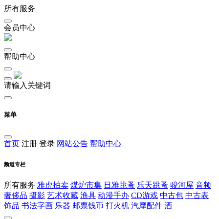
所有服务
会员中心
帮助中心
请输入关键词
菜单
首页
注册
登录
网站公告
帮助中心
频道专栏
所有服务
雅虎拍卖
煤炉市集
日雅跳蚤
乐天跳蚤
骏河屋
音频
奢侈品
摄影
艺术收藏
渔具
动漫手办
CD游戏
中古包
中古表
饰品
书法字画
乐器
邮票钱币
打火机
汽摩配件
酒