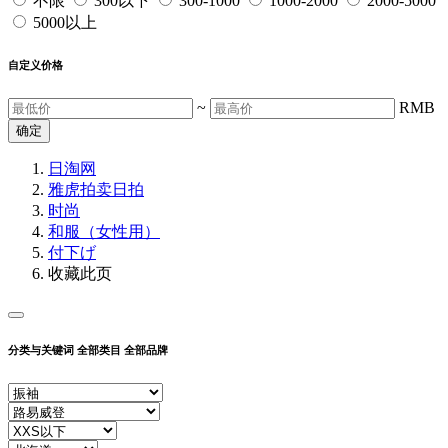
不限
300以下
300-1000
1000-2000
2000-5000
5000以上
自定义价格
~
RMB
确定
日淘网
雅虎拍卖
日拍
时尚
和服（女性用）
付下げ
收藏此页
分类与关键词
全部类目
全部品牌