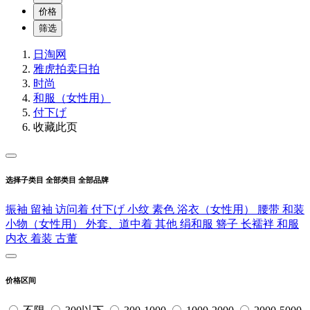
价格
筛选
日淘网
雅虎拍卖
日拍
时尚
和服（女性用）
付下げ
收藏此页
选择子类目
全部类目
全部品牌
振袖
留袖
访问着
付下げ
小纹
素色
浴衣（女性用）
腰带
和装
小物（女性用）
外套、道中着
其他
绢和服
簪子
长襦袢
和服
内衣
着装
古董
价格区间