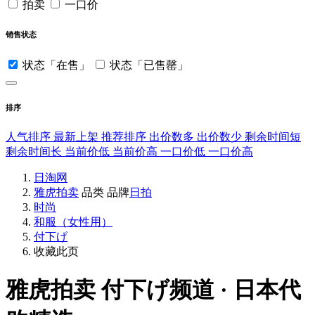
拍卖
一口价
销售状态
状态「在售」
状态「已售罄」
排序
人气排序
最新上架
推荐排序
出价数多
出价数少
剩余时间短
剩余时间长
当前价低
当前价高
一口价低
一口价高
日淘网
雅虎拍卖
品类
品牌
日拍
时尚
和服（女性用）
付下げ
收藏此页
雅虎拍卖
付下げ频道 · 日本代