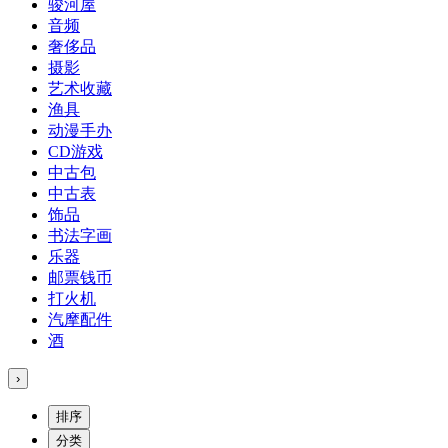
骏河屋
音频
奢侈品
摄影
艺术收藏
渔具
动漫手办
CD游戏
中古包
中古表
饰品
书法字画
乐器
邮票钱币
打火机
汽摩配件
酒
›
排序
分类