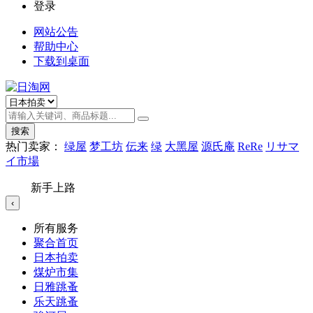
登录
网站公告
帮助中心
下载到桌面
搜索
热门卖家：
绿屋
梦工坊
伝来
绿
大黑屋
源氏庵
ReRe
リサマ
イ市場
新手上路
‹
所有服务
聚合首页
日本拍卖
煤炉市集
日雅跳蚤
乐天跳蚤