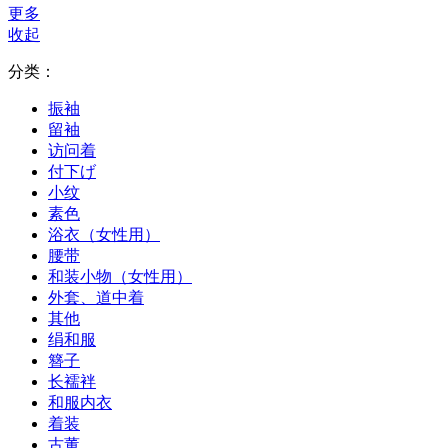
更多
收起
分类：
振袖
留袖
访问着
付下げ
小纹
素色
浴衣（女性用）
腰带
和装小物（女性用）
外套、道中着
其他
绢和服
簪子
长襦袢
和服内衣
着装
古董