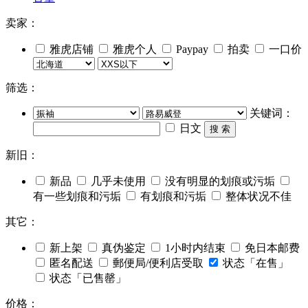
卖家：
雅虎店铺
雅虎个人
Paypay
拍卖
一口价
筛选：
关键词：
日文
搜 索
新旧：
新品
几乎未使用
没有明显的划痕或污垢
有一些划痕和污垢
有划痕和污垢
整体状况不佳
其它：
新上架
真伪鉴定
1小时内结束
免日本邮费
匿名配送
郵便局/便利店受取
状态「在售」
状态「已售罄」
价格：