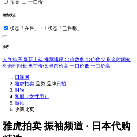
拍卖
一口价
销售状态
状态「在售」
状态「已售罄」
排序
人气排序
最新上架
推荐排序
出价数多
出价数少
剩余时间短
剩余时间长
当前价低
当前价高
一口价低
一口价高
日淘网
雅虎拍卖
品类
品牌
日拍
时尚
和服（女性用）
振袖
收藏此页
雅虎拍卖
振袖频道 · 日本代购