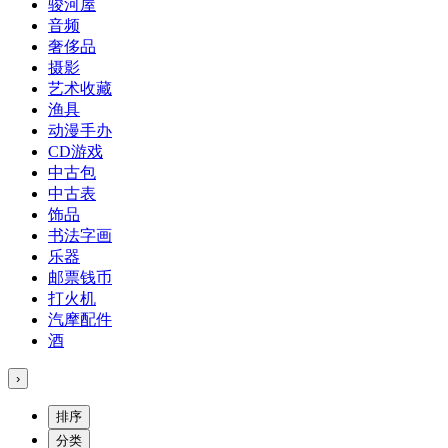
骏河屋
音频
奢侈品
摄影
艺术收藏
渔具
动漫手办
CD游戏
中古包
中古表
饰品
书法字画
乐器
邮票钱币
打火机
汽摩配件
酒
›
排序
分类