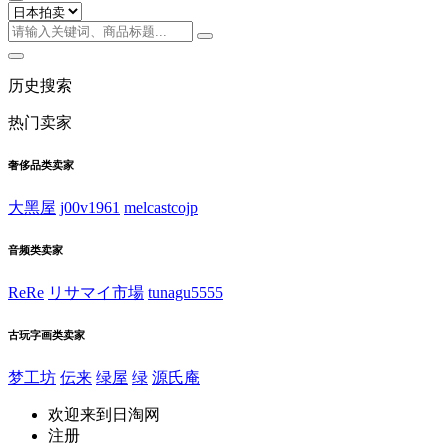
历史搜索
热门卖家
奢侈品类卖家
大黑屋
j00v1961
melcastcojp
音频类卖家
ReRe
リサマイ市場
tunagu5555
古玩字画类卖家
梦工坊
伝来
绿屋
绿
源氏庵
欢迎来到日淘网
注册