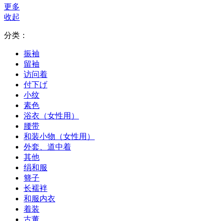
更多
收起
分类：
振袖
留袖
访问着
付下げ
小纹
素色
浴衣（女性用）
腰带
和装小物（女性用）
外套、道中着
其他
绢和服
簪子
长襦袢
和服内衣
着装
古董