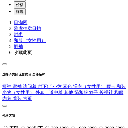
价格
筛选
日淘网
雅虎拍卖
日拍
时尚
和服（女性用）
振袖
收藏此页
选择子类目
全部类目
全部品牌
振袖
留袖
访问着
付下げ
小纹
素色
浴衣（女性用）
腰带
和装
小物（女性用）
外套、道中着
其他
绢和服
簪子
长襦袢
和服
内衣
着装
古董
价格区间