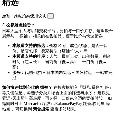
精选
振袖
· 雅虎拍卖使用说明
×
什么是雅虎拍卖？
日本大型个人与店铺交易平台，竞拍与一口价并存。这里聚合
展示与 「振袖」 相关的在售拍品，便于比价与快速筛选。
本频道支持的筛选：
价格区间、成色/状态、是否一口
价、是否包邮、卖家类型（店铺/个人）等
本频道支持的排序：
人气、最新上架、出价数量、剩余
时间（短↔长）、当前价（低↔高）、一口价（低↔
高）
服务：
代购/代拍 + 日本国内集运 + 国际转运，一站式完
成
如何快速找到心仪的 振袖？
在搜索框输入「型号/系列/年份」
等关键信息，勾选子分类并结合上面的筛选与排序； 建议先
看近7天上新与高热度，再选择一口价或合适的竞拍时段。 如
需同时对比
Mercari
（煤炉）/Rakuma/PayPay 跳蚤/骏河屋 等
站点， 可切换到
聚合搜索
查看多站结果。