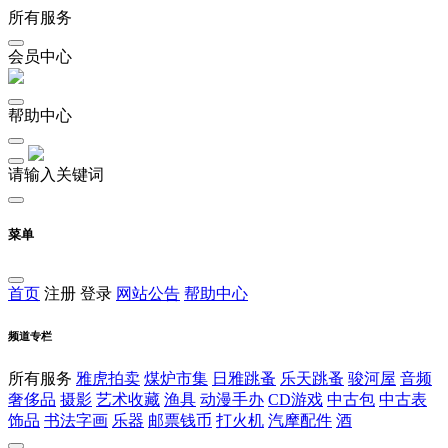
所有服务
会员中心
帮助中心
请输入关键词
菜单
首页
注册
登录
网站公告
帮助中心
频道专栏
所有服务
雅虎拍卖
煤炉市集
日雅跳蚤
乐天跳蚤
骏河屋
音频
奢侈品
摄影
艺术收藏
渔具
动漫手办
CD游戏
中古包
中古表
饰品
书法字画
乐器
邮票钱币
打火机
汽摩配件
酒