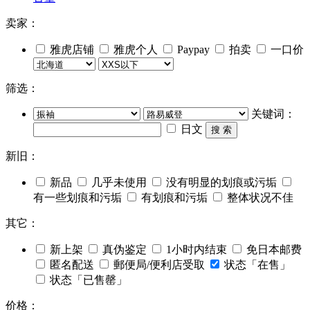
卖家：
雅虎店铺
雅虎个人
Paypay
拍卖
一口价
筛选：
关键词：
日文
搜 索
新旧：
新品
几乎未使用
没有明显的划痕或污垢
有一些划痕和污垢
有划痕和污垢
整体状况不佳
其它：
新上架
真伪鉴定
1小时内结束
免日本邮费
匿名配送
郵便局/便利店受取
状态「在售」
状态「已售罄」
价格：