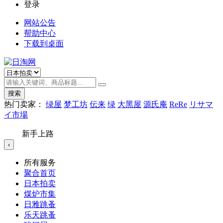
登录
网站公告
帮助中心
下载到桌面
搜索
热门卖家：
绿屋
梦工坊
伝来
绿
大黑屋
源氏庵
ReRe
リサマ
イ市場
新手上路
‹
所有服务
聚合首页
日本拍卖
煤炉市集
日雅跳蚤
乐天跳蚤