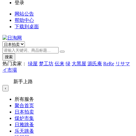
登录
网站公告
帮助中心
下载到桌面
搜索
热门卖家：
绿屋
梦工坊
伝来
绿
大黑屋
源氏庵
ReRe
リサマ
イ市場
新手上路
‹
所有服务
聚合首页
日本拍卖
煤炉市集
日雅跳蚤
乐天跳蚤