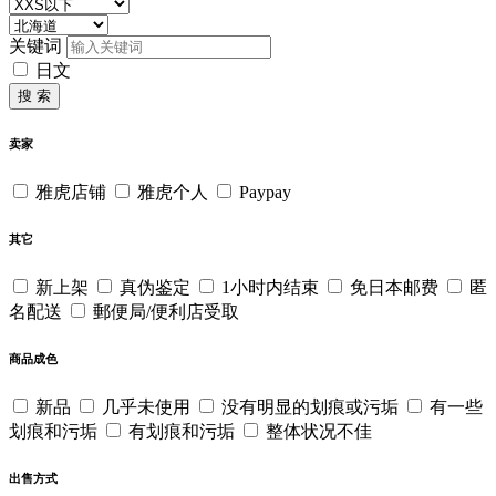
关键词
日文
搜 索
卖家
雅虎店铺
雅虎个人
Paypay
其它
新上架
真伪鉴定
1小时内结束
免日本邮费
匿
名配送
郵便局/便利店受取
商品成色
新品
几乎未使用
没有明显的划痕或污垢
有一些
划痕和污垢
有划痕和污垢
整体状况不佳
出售方式