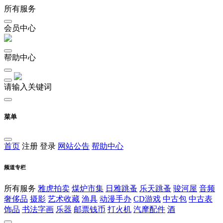
所有服务
会员中心
帮助中心
请输入关键词
菜单
首页
注册
登录
网站公告
帮助中心
频道专栏
所有服务
雅虎拍卖
煤炉市集
日雅跳蚤
乐天跳蚤
骏河屋
音频
奢侈品
摄影
艺术收藏
渔具
动漫手办
CD游戏
中古包
中古表
饰品
书法字画
乐器
邮票钱币
打火机
汽摩配件
酒