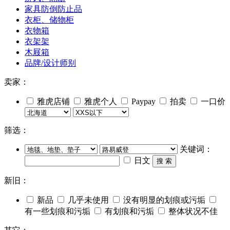
家具防倒防止品
衣柜、储物柜
衣物箱
衣架架
木屐箱
品牌/设计师别
卖家：
雅虎店铺
雅虎个人
Paypay
拍卖
一口价
筛选：
关键词：
日文
搜 索
新旧：
新品
几乎未使用
没有明显的划痕或污垢
有一些划痕和污垢
有划痕和污垢
整体状况不佳