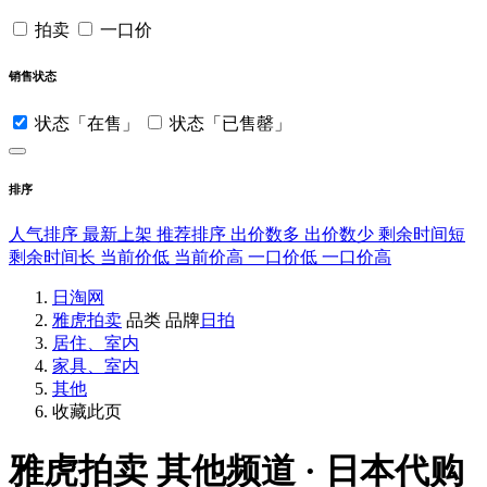
拍卖
一口价
销售状态
状态「在售」
状态「已售罄」
排序
人气排序
最新上架
推荐排序
出价数多
出价数少
剩余时间短
剩余时间长
当前价低
当前价高
一口价低
一口价高
日淘网
雅虎拍卖
品类
品牌
日拍
居住、室内
家具、室内
其他
收藏此页
雅虎拍卖
其他频道 · 日本代购