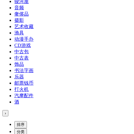
骏河屋
音频
奢侈品
摄影
艺术收藏
渔具
动漫手办
CD游戏
中古包
中古表
饰品
书法字画
乐器
邮票钱币
打火机
汽摩配件
酒
›
排序
分类