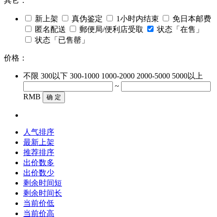
其它：
新上架
真伪鉴定
1小时内结束
免日本邮费
匿名配送
郵便局/便利店受取
状态「在售」
状态「已售罄」
价格：
不限
300以下
300-1000
1000-2000
2000-5000
5000以上
~
RMB
确 定
人气排序
最新上架
推荐排序
出价数多
出价数少
剩余时间短
剩余时间长
当前价低
当前价高