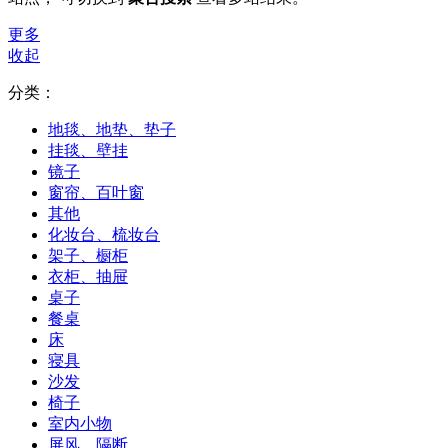
更多
收起
分类：
地毯、地垫、垫子
挂毯、壁挂
镜子
窗帘、百叶窗
其他
化妆台、梳妆台
架子、橱柜
衣柜、抽屉
桌子
餐桌
床
寝具
沙发
椅子
室内小物
屏风、隔断