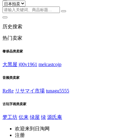
历史搜索
热门卖家
奢侈品类卖家
大黑屋
j00v1961
melcastcojp
音频类卖家
ReRe
リサマイ市場
tunagu5555
古玩字画类卖家
梦工坊
伝来
绿屋
绿
源氏庵
欢迎来到日淘网
注册