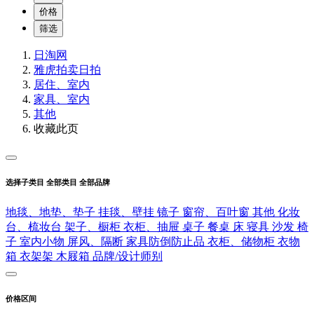
价格
筛选
日淘网
雅虎拍卖
日拍
居住、室内
家具、室内
其他
收藏此页
选择子类目
全部类目
全部品牌
地毯、地垫、垫子
挂毯、壁挂
镜子
窗帘、百叶窗
其他
化妆
台、梳妆台
架子、橱柜
衣柜、抽屉
桌子
餐桌
床
寝具
沙发
椅
子
室内小物
屏风、隔断
家具防倒防止品
衣柜、储物柜
衣物
箱
衣架架
木屐箱
品牌/设计师别
价格区间