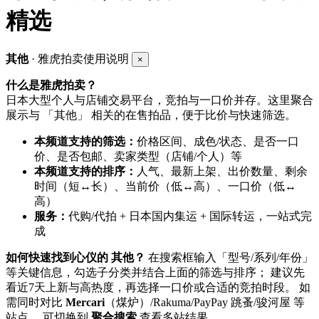
精选
其他
· 雅虎拍卖使用说明
×
什么是雅虎拍卖？
日本大型个人与店铺交易平台，竞拍与一口价并存。这里聚合
展示与 「其他」 相关的在售拍品，便于比价与快速筛选。
本频道支持的筛选：
价格区间、成色/状态、是否一口
价、是否包邮、卖家类型（店铺/个人）等
本频道支持的排序：
人气、最新上架、出价数量、剩余
时间（短↔长）、当前价（低↔高）、一口价（低↔
高）
服务：
代购/代拍 + 日本国内集运 + 国际转运，一站式完
成
如何快速找到心仪的 其他？
在搜索框输入「型号/系列/年份」
等关键信息，勾选子分类并结合上面的筛选与排序； 建议先
看近7天上新与高热度，再选择一口价或合适的竞拍时段。 如
需同时对比
Mercari
（煤炉）/Rakuma/PayPay 跳蚤/骏河屋 等
站点， 可切换到
聚合搜索
查看多站结果。