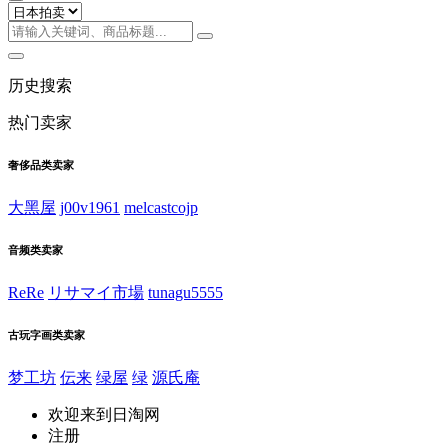
历史搜索
热门卖家
奢侈品类卖家
大黑屋
j00v1961
melcastcojp
音频类卖家
ReRe
リサマイ市場
tunagu5555
古玩字画类卖家
梦工坊
伝来
绿屋
绿
源氏庵
欢迎来到日淘网
注册