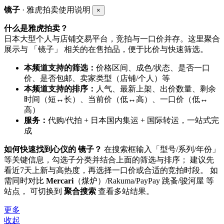
镜子
· 雅虎拍卖使用说明
×
什么是雅虎拍卖？
日本大型个人与店铺交易平台，竞拍与一口价并存。这里聚合
展示与 「镜子」 相关的在售拍品，便于比价与快速筛选。
本频道支持的筛选：
价格区间、成色/状态、是否一口
价、是否包邮、卖家类型（店铺/个人）等
本频道支持的排序：
人气、最新上架、出价数量、剩余
时间（短↔长）、当前价（低↔高）、一口价（低↔
高）
服务：
代购/代拍 + 日本国内集运 + 国际转运，一站式完
成
如何快速找到心仪的 镜子？
在搜索框输入「型号/系列/年份」
等关键信息，勾选子分类并结合上面的筛选与排序； 建议先
看近7天上新与高热度，再选择一口价或合适的竞拍时段。 如
需同时对比
Mercari
（煤炉）/Rakuma/PayPay 跳蚤/骏河屋 等
站点， 可切换到
聚合搜索
查看多站结果。
更多
收起