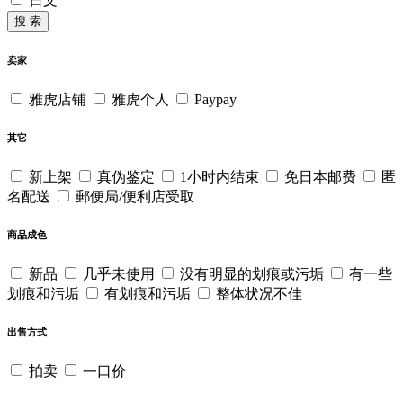
日文
搜 索
卖家
雅虎店铺
雅虎个人
Paypay
其它
新上架
真伪鉴定
1小时内结束
免日本邮费
匿
名配送
郵便局/便利店受取
商品成色
新品
几乎未使用
没有明显的划痕或污垢
有一些
划痕和污垢
有划痕和污垢
整体状况不佳
出售方式
拍卖
一口价