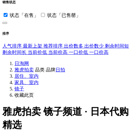
销售状态
状态「在售」
状态「已售罄」
排序
人气排序
最新上架
推荐排序
出价数多
出价数少
剩余时间短
剩余时间长
当前价低
当前价高
一口价低
一口价高
日淘网
雅虎拍卖
品类
品牌
日拍
居住、室内
家具、室内
镜子
收藏此页
雅虎拍卖
镜子频道 · 日本代购
精选