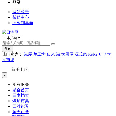
登录
网站公告
帮助中心
下载到桌面
搜索
热门卖家：
绿屋
梦工坊
伝来
绿
大黑屋
源氏庵
ReRe
リサマ
イ市場
新手上路
‹
所有服务
聚合首页
日本拍卖
煤炉市集
日雅跳蚤
乐天跳蚤