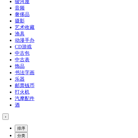
骏河屋
音频
奢侈品
摄影
艺术收藏
渔具
动漫手办
CD游戏
中古包
中古表
饰品
书法字画
乐器
邮票钱币
打火机
汽摩配件
酒
›
排序
分类