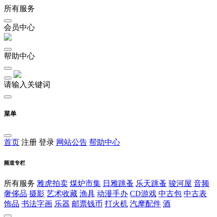
所有服务
会员中心
帮助中心
请输入关键词
菜单
首页
注册
登录
网站公告
帮助中心
频道专栏
所有服务
雅虎拍卖
煤炉市集
日雅跳蚤
乐天跳蚤
骏河屋
音频
奢侈品
摄影
艺术收藏
渔具
动漫手办
CD游戏
中古包
中古表
饰品
书法字画
乐器
邮票钱币
打火机
汽摩配件
酒