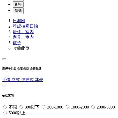
价格
筛选
日淘网
雅虎拍卖
日拍
居住、室内
家具、室内
镜子
收藏此页
选择子类目
全部类目
全部品牌
手镜
立式
壁挂式
其他
价格区间
不限
300以下
300-1000
1000-2000
2000-5000
5000以上