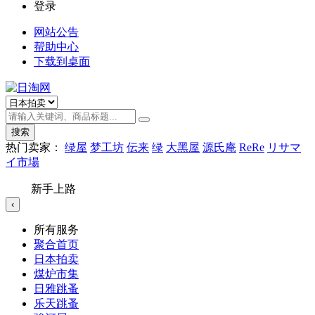
登录
网站公告
帮助中心
下载到桌面
搜索
热门卖家：
绿屋
梦工坊
伝来
绿
大黑屋
源氏庵
ReRe
リサマ
イ市場
新手上路
‹
所有服务
聚合首页
日本拍卖
煤炉市集
日雅跳蚤
乐天跳蚤