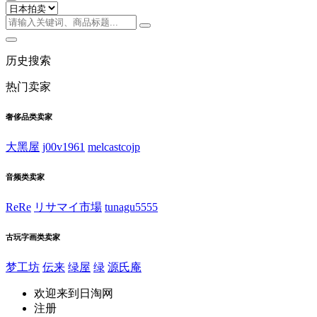
历史搜索
热门卖家
奢侈品类卖家
大黑屋
j00v1961
melcastcojp
音频类卖家
ReRe
リサマイ市場
tunagu5555
古玩字画类卖家
梦工坊
伝来
绿屋
绿
源氏庵
欢迎来到日淘网
注册