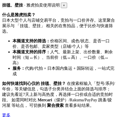
挂毯、壁挂
· 雅虎拍卖使用说明
×
什么是雅虎拍卖？
日本大型个人与店铺交易平台，竞拍与一口价并存。这里聚合
展示与 「挂毯、壁挂」 相关的在售拍品，便于比价与快速筛
选。
本频道支持的筛选：
价格区间、成色/状态、是否一口
价、是否包邮、卖家类型（店铺/个人）等
本频道支持的排序：
人气、最新上架、出价数量、剩余
时间（短↔长）、当前价（低↔高）、一口价（低↔
高）
服务：
代购/代拍 + 日本国内集运 + 国际转运，一站式完
成
如何快速找到心仪的 挂毯、壁挂？
在搜索框输入「型号/系列/
年份」等关键信息，勾选子分类并结合上面的筛选与排序；
建议先看近7天上新与高热度，再选择一口价或合适的竞拍时
段。 如需同时对比
Mercari
（煤炉）/Rakuma/PayPay 跳蚤/骏
河屋 等站点， 可切换到
聚合搜索
查看多站结果。
更多