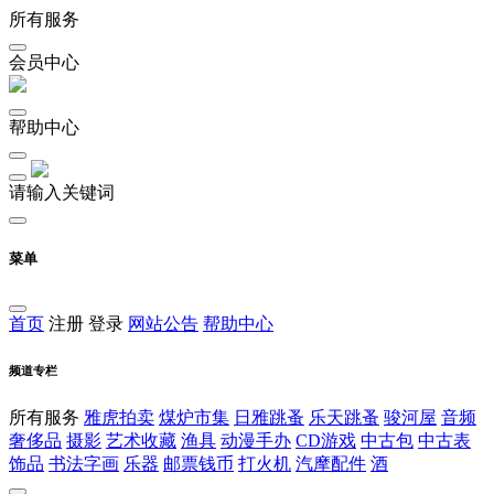
所有服务
会员中心
帮助中心
请输入关键词
菜单
首页
注册
登录
网站公告
帮助中心
频道专栏
所有服务
雅虎拍卖
煤炉市集
日雅跳蚤
乐天跳蚤
骏河屋
音频
奢侈品
摄影
艺术收藏
渔具
动漫手办
CD游戏
中古包
中古表
饰品
书法字画
乐器
邮票钱币
打火机
汽摩配件
酒