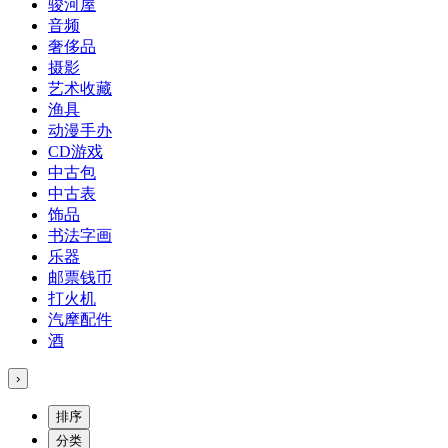
骏河屋
音频
奢侈品
摄影
艺术收藏
渔具
动漫手办
CD游戏
中古包
中古表
饰品
书法字画
乐器
邮票钱币
打火机
汽摩配件
酒
›
排序
分类