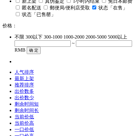
新上架
真伪鉴定
1小时内结束
免日本邮费
匿名配送
郵便局/便利店受取
状态「在售」
状态「已售罄」
价格：
不限
300以下
300-1000
1000-2000
2000-5000
5000以上
~
RMB
确 定
人气排序
最新上架
推荐排序
出价数多
出价数少
剩余时间短
剩余时间长
当前价低
当前价高
一口价低
一口价高