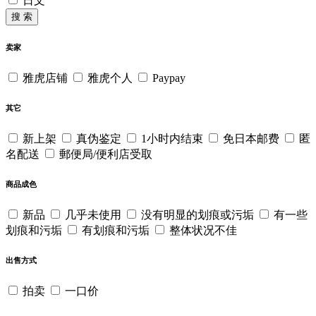
日文
搜 索
卖家
雅虎店铺
雅虎个人
Paypay
其它
新上架
真伪鉴定
1小时内结束
免日本邮费
匿
名配送
郵便局/便利店受取
商品成色
新品
几乎未使用
没有明显的划痕或污垢
有一些
划痕和污垢
有划痕和污垢
整体状况不佳
出售方式
拍卖
一口价