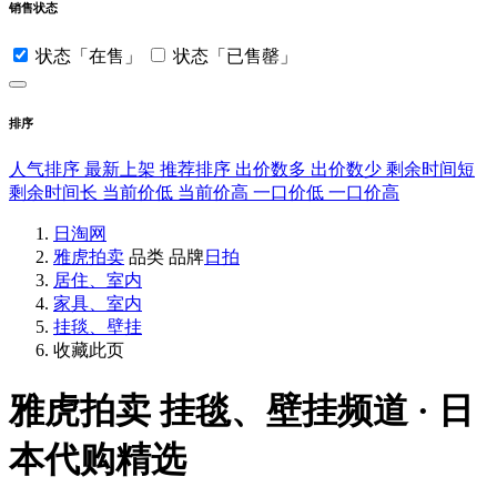
销售状态
状态「在售」
状态「已售罄」
排序
人气排序
最新上架
推荐排序
出价数多
出价数少
剩余时间短
剩余时间长
当前价低
当前价高
一口价低
一口价高
日淘网
雅虎拍卖
品类
品牌
日拍
居住、室内
家具、室内
挂毯、壁挂
收藏此页
雅虎拍卖
挂毯、壁挂频道 · 日
本代购精选