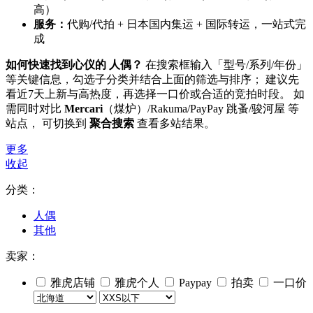
高）
服务：
代购/代拍 + 日本国内集运 + 国际转运，一站式完
成
如何快速找到心仪的 人偶？
在搜索框输入「型号/系列/年份」
等关键信息，勾选子分类并结合上面的筛选与排序； 建议先
看近7天上新与高热度，再选择一口价或合适的竞拍时段。 如
需同时对比
Mercari
（煤炉）/Rakuma/PayPay 跳蚤/骏河屋 等
站点， 可切换到
聚合搜索
查看多站结果。
更多
收起
分类：
人偶
其他
卖家：
雅虎店铺
雅虎个人
Paypay
拍卖
一口价