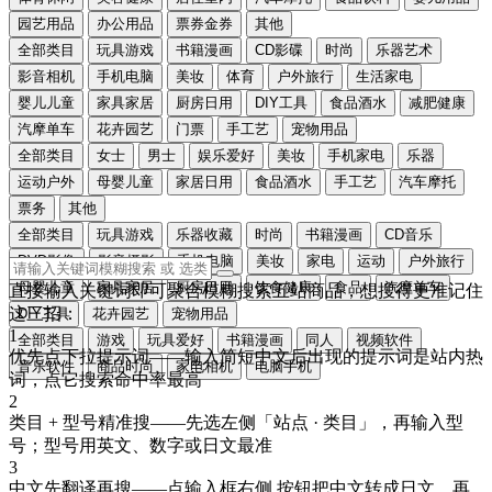
园艺用品
办公用品
票券金券
其他
全部类目
玩具游戏
书籍漫画
CD影碟
时尚
乐器艺术
影音相机
手机电脑
美妆
体育
户外旅行
生活家电
婴儿儿童
家具家居
厨房日用
DIY工具
食品酒水
减肥健康
汽摩单车
花卉园艺
门票
手工艺
宠物用品
全部类目
女士
男士
娱乐爱好
美妆
手机家电
乐器
运动户外
母婴儿童
家居日用
食品酒水
手工艺
汽车摩托
票务
其他
全部类目
玩具游戏
乐器收藏
时尚
书籍漫画
CD音乐
DVD影像
影音摄影
手机电脑
美妆
家电
运动
户外旅行
母婴儿童
家具家居
厨房日用
饮食健康
食品
汽摩单车
直接输入关键词即可聚合模糊搜索五站商品，想搜得更准记住
这三招：
DIY工具
花卉园艺
宠物用品
1
全部类目
游戏
玩具爱好
书籍漫画
同人
视频软件
优先点下拉提示词
——输入简短中文后出现的提示词是站内热
音乐软件
商品时尚
家电相机
电脑手机
词，点它搜索命中率最高
2
类目 + 型号精准搜
——先选左侧「站点 · 类目」，再输入型
号；型号用
英文、数字或日文
最准
3
中文先翻译再搜
——点输入框右侧
按钮把中文转成
日文
，再