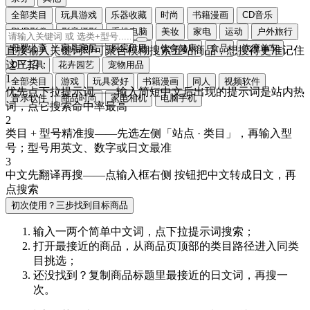
全部类目
玩具游戏
乐器收藏
时尚
书籍漫画
CD音乐
DVD影像
影音摄影
手机电脑
美妆
家电
运动
户外旅行
母婴儿童
家具家居
厨房日用
饮食健康
食品
汽摩单车
直接输入关键词即可聚合模糊搜索五站商品，想搜得更准记住
这三招：
DIY工具
花卉园艺
宠物用品
1
全部类目
游戏
玩具爱好
书籍漫画
同人
视频软件
优先点下拉提示词
——输入简短中文后出现的提示词是站内热
音乐软件
商品时尚
家电相机
电脑手机
词，点它搜索命中率最高
2
类目 + 型号精准搜
——先选左侧「站点 · 类目」，再输入型
号；型号用
英文、数字或日文
最准
3
中文先翻译再搜
——点输入框右侧
按钮把中文转成
日文
，再
点搜索
初次使用？三步找到目标商品
输入一两个简单中文词，点
下拉提示词
搜索；
打开最接近的商品，从商品页顶部的
类目路径
进入同类
目挑选；
还没找到？复制商品标题里最接近的
日文词
，再搜一
次。