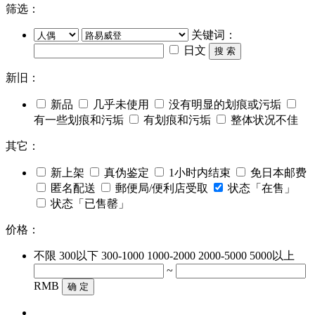
筛选：
关键词：
日文
搜 索
新旧：
新品
几乎未使用
没有明显的划痕或污垢
有一些划痕和污垢
有划痕和污垢
整体状况不佳
其它：
新上架
真伪鉴定
1小时内结束
免日本邮费
匿名配送
郵便局/便利店受取
状态「在售」
状态「已售罄」
价格：
不限
300以下
300-1000
1000-2000
2000-5000
5000以上
~
RMB
确 定