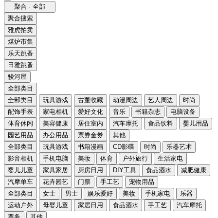
聚合 · 全部
聚合搜索
雅虎拍卖
煤炉市集
乐天跳蚤
日雅跳蚤
骏河屋
全部类目
全部类目
玩具游戏
古董收藏
动漫周边
艺人周边
时尚
配饰手表
家电相机
爱好文化
音乐
书籍杂志
电脑设备
体育休闲
美容健康
居住室内
汽车摩托
食品饮料
婴儿用品
园艺用品
办公用品
票券金券
其他
全部类目
玩具游戏
书籍漫画
CD影碟
时尚
乐器艺术
影音相机
手机电脑
美妆
体育
户外旅行
生活家电
婴儿儿童
家具家居
厨房日用
DIY工具
食品酒水
减肥健康
汽摩单车
花卉园艺
门票
手工艺
宠物用品
全部类目
女士
男士
娱乐爱好
美妆
手机家电
乐器
运动户外
母婴儿童
家居日用
食品酒水
手工艺
汽车摩托
票务
其他