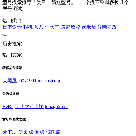
型号搜索推荐「类目 + 简短型号」，一个搜不到就多换几个
型号词试。
热门类目
日本铁壶
相机
尺八
任天堂
路易威登
欧米茄
音响功放
历史搜索
热门卖家
奢侈品类卖家
大黑屋
j00v1961
melcastcojp
音频类卖家
ReRe
リサマイ市場
tunagu5555
古玩字画类卖家
梦工坊
伝来
绿屋
绿
源氏庵