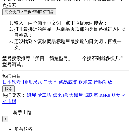
点搜索
初次使用？三步找到目标商品
输入一两个简单中文词，点
下拉提示词
搜索；
打开最接近的商品，从商品页顶部的
类目路径
进入同类
目挑选；
还没找到？复制商品标题里最接近的
日文词
，再搜一
次。
型号搜索推荐「类目 + 简短型号」，一个搜不到就多换几个
型号词试。
热门类目
日本铁壶
相机
尺八
任天堂
路易威登
欧米茄
音响功放
搜索
热门卖家：
绿屋
梦工坊
伝来
绿
大黑屋
源氏庵
ReRe
リサマ
イ市場
新手上路
‹
所有服务