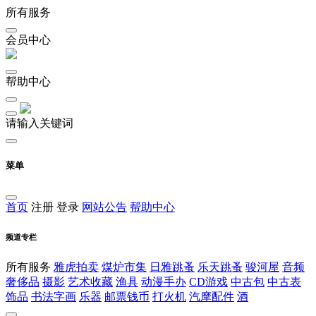
所有服务
会员中心
帮助中心
请输入关键词
菜单
首页
注册
登录
网站公告
帮助中心
频道专栏
所有服务
雅虎拍卖
煤炉市集
日雅跳蚤
乐天跳蚤
骏河屋
音频
奢侈品
摄影
艺术收藏
渔具
动漫手办
CD游戏
中古包
中古表
饰品
书法字画
乐器
邮票钱币
打火机
汽摩配件
酒