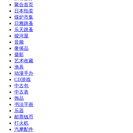
聚合首页
日本拍卖
煤炉市集
日雅跳蚤
乐天跳蚤
骏河屋
音频
奢侈品
摄影
艺术收藏
渔具
动漫手办
CD游戏
中古包
中古表
饰品
书法字画
乐器
邮票钱币
打火机
汽摩配件