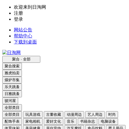
欢迎来到日淘网
注册
登录
网站公告
帮助中心
下载到桌面
聚合 · 全部
聚合搜索
雅虎拍卖
煤炉市集
乐天跳蚤
日雅跳蚤
骏河屋
全部类目
全部类目
玩具游戏
古董收藏
动漫周边
艺人周边
时尚
配饰手表
家电相机
爱好文化
音乐
书籍杂志
电脑设备
体育休闲
美容健康
居住室内
汽车摩托
食品饮料
婴儿用品