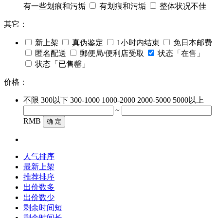
有一些划痕和污垢
有划痕和污垢
整体状况不佳
其它：
新上架
真伪鉴定
1小时内结束
免日本邮费
匿名配送
郵便局/便利店受取
状态「在售」
状态「已售罄」
价格：
不限
300以下
300-1000
1000-2000
2000-5000
5000以上
~
RMB
确 定
人气排序
最新上架
推荐排序
出价数多
出价数少
剩余时间短
剩余时间长