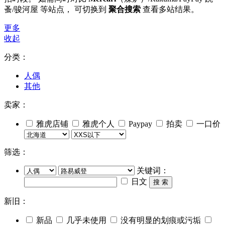
蚤/骏河屋 等站点， 可切换到
聚合搜索
查看多站结果。
更多
收起
分类：
人偶
其他
卖家：
雅虎店铺
雅虎个人
Paypay
拍卖
一口价
筛选：
关键词：
日文
搜 索
新旧：
新品
几乎未使用
没有明显的划痕或污垢