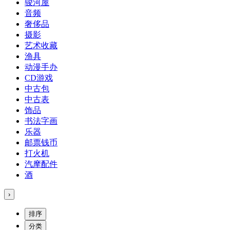
骏河屋
音频
奢侈品
摄影
艺术收藏
渔具
动漫手办
CD游戏
中古包
中古表
饰品
书法字画
乐器
邮票钱币
打火机
汽摩配件
酒
›
排序
分类