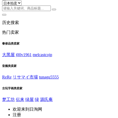
历史搜索
热门卖家
奢侈品类卖家
大黑屋
j00v1961
melcastcojp
音频类卖家
ReRe
リサマイ市場
tunagu5555
古玩字画类卖家
梦工坊
伝来
绿屋
绿
源氏庵
欢迎来到日淘网
注册