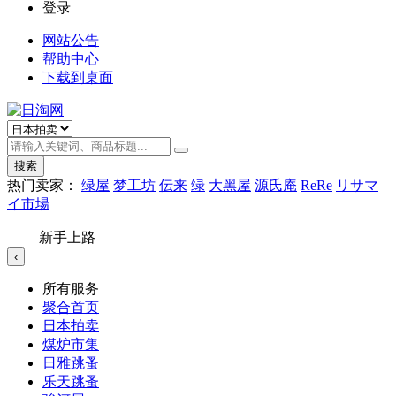
登录
网站公告
帮助中心
下载到桌面
搜索
热门卖家：
绿屋
梦工坊
伝来
绿
大黑屋
源氏庵
ReRe
リサマ
イ市場
新手上路
‹
所有服务
聚合首页
日本拍卖
煤炉市集
日雅跳蚤
乐天跳蚤