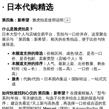
· 日本代购精选
第四集：新希望
· 雅虎拍卖使用说明
×
什么是雅虎拍卖？
日本大型个人与店铺交易平台，竞拍与一口价并存。这里聚合
展示与 「第四集：新希望」 相关的在售拍品，便于比价与快
速筛选。
本频道支持的筛选：
价格区间、成色/状态、是否一口
价、是否包邮、卖家类型（店铺/个人）等
本频道支持的排序：
人气、最新上架、出价数量、剩余
时间（短↔长）、当前价（低↔高）、一口价（低↔
高）
服务：
代购/代拍 + 日本国内集运 + 国际转运，一站式完
成
如何快速找到心仪的 第四集：新希望？
在搜索框输入「型号/
系列/年份」等关键信息，勾选子分类并结合上面的筛选与排
序； 建议先看近7天上新与高热度，再选择一口价或合适的竞
拍时段。 如需同时对比
Mercari
（煤炉）/Rakuma/PayPay 跳