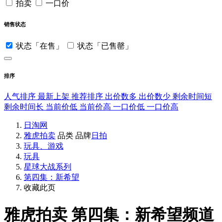
拍卖
一口价
销售状态
状态「在售」
状态「已售罄」
排序
人气排序
最新上架
推荐排序
出价数多
出价数少
剩余时间短
剩余时间长
当前价低
当前价高
一口价低
一口价高
日淘网
雅虎拍卖
品类
品牌
日拍
玩具、游戏
玩具
星球大战系列
第四集：新希望
收藏此页
雅虎拍卖
第四集：新希望频道