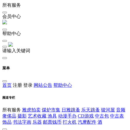
所有服务
会员中心
帮助中心
请输入关键词
菜单
首页
注册
登录
网站公告
帮助中心
频道专栏
所有服务
雅虎拍卖
煤炉市集
日雅跳蚤
乐天跳蚤
骏河屋
音频
奢侈品
摄影
艺术收藏
渔具
动漫手办
CD游戏
中古包
中古表
饰品
书法字画
乐器
邮票钱币
打火机
汽摩配件
酒