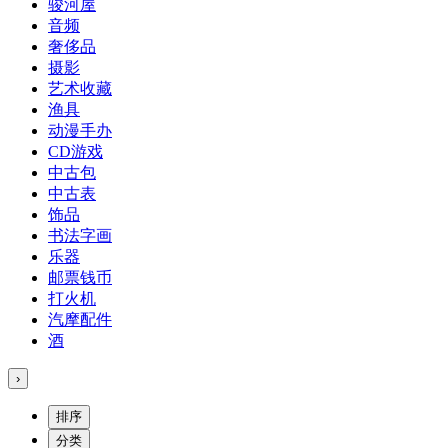
骏河屋
音频
奢侈品
摄影
艺术收藏
渔具
动漫手办
CD游戏
中古包
中古表
饰品
书法字画
乐器
邮票钱币
打火机
汽摩配件
酒
›
排序
分类