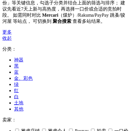
份」等关键信息，勾选子分类并结合上面的筛选与排序； 建
议先看近7天上新与高热度，再选择一口价或合适的竞拍时
段。 如需同时对比
Mercari
（煤炉）/Rakuma/PayPay 跳蚤/骏
河屋 等站点， 可切换到
聚合搜索
查看多站结果。
更多
收起
分类：
神器
黑
蓝
金、彩色
绿
红
白
土地
其他
卖家：
雅虎店铺
雅虎个人
Paypay
拍卖
一口价