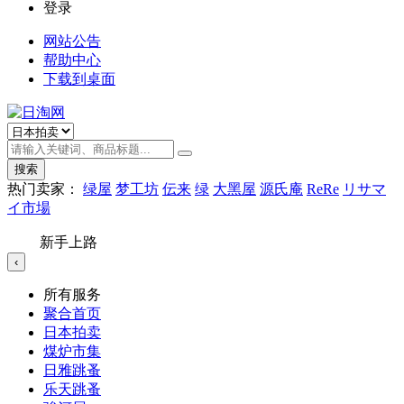
登录
网站公告
帮助中心
下载到桌面
搜索
热门卖家：
绿屋
梦工坊
伝来
绿
大黑屋
源氏庵
ReRe
リサマ
イ市場
新手上路
‹
所有服务
聚合首页
日本拍卖
煤炉市集
日雅跳蚤
乐天跳蚤