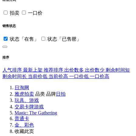
拍卖
一口价
销售状态
状态「在售」
状态「已售罄」
排序
人气排序
最新上架
推荐排序
出价数多
出价数少
剩余时间短
剩余时间长
当前价低
当前价高
一口价低
一口价高
日淘网
雅虎拍卖
品类
品牌
日拍
玩具、游戏
交易卡牌游戏
Magic: The Gathering
普通卡
金、彩色
收藏此页