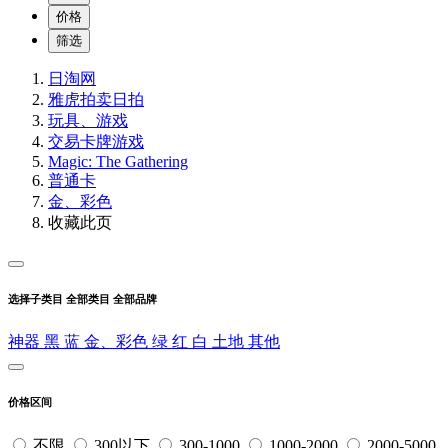
价格
筛选
日淘网
雅虎拍卖
日拍
玩具、游戏
交易卡牌游戏
Magic: The Gathering
普通卡
金、彩色
收藏此页
选择子类目
全部类目
全部品牌
神器
黑
蓝
金、彩色
绿
红
白
土地
其他
价格区间
不限
300以下
300-1000
1000-2000
2000-5000