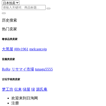
历史搜索
热门卖家
奢侈品类卖家
大黑屋
j00v1961
melcastcojp
音频类卖家
ReRe
リサマイ市場
tunagu5555
古玩字画类卖家
梦工坊
伝来
绿屋
绿
源氏庵
欢迎来到日淘网
注册