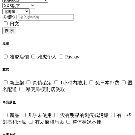
关键词
日文
搜 索
卖家
雅虎店铺
雅虎个人
Paypay
其它
新上架
真伪鉴定
1小时内结束
免日本邮费
匿
名配送
郵便局/便利店受取
商品成色
新品
几乎未使用
没有明显的划痕或污垢
有一些
划痕和污垢
有划痕和污垢
整体状况不佳
出售方式