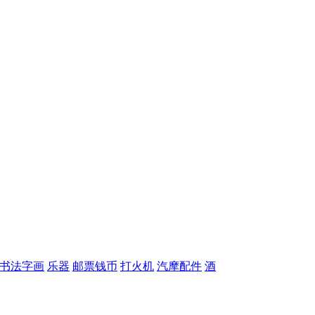
书法字画
乐器
邮票钱币
打火机
汽摩配件
酒