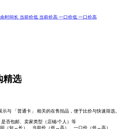
剩余时间长
当前价低
当前价高
一口价低
一口价高
购精选
示与 「普通卡」 相关的在售拍品，便于比价与快速筛选。
、是否包邮、卖家类型（店铺/个人）等
间（短↔长）、当前价（低↔高）、一口价（低↔高）