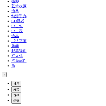
摄影
艺术收藏
渔具
动漫手办
CD游戏
中古包
中古表
饰品
书法字画
乐器
邮票钱币
打火机
汽摩配件
酒
›
排序
分类
价格
筛选