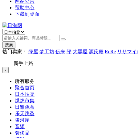
网站公告
帮助中心
下载到桌面
搜索
热门卖家：
绿屋
梦工坊
伝来
绿
大黑屋
源氏庵
ReRe
リサマイ
新手上路
‹
所有服务
聚合首页
日本拍卖
煤炉市集
日雅跳蚤
乐天跳蚤
骏河屋
音频
奢侈品