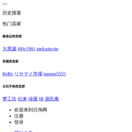
历史搜索
热门卖家
奢侈品类卖家
大黑屋
j00v1961
melcastcojp
音频类卖家
ReRe
リサマイ市場
tunagu5555
古玩字画类卖家
梦工坊
伝来
绿屋
绿
源氏庵
欢迎来到日淘网
注册
登录