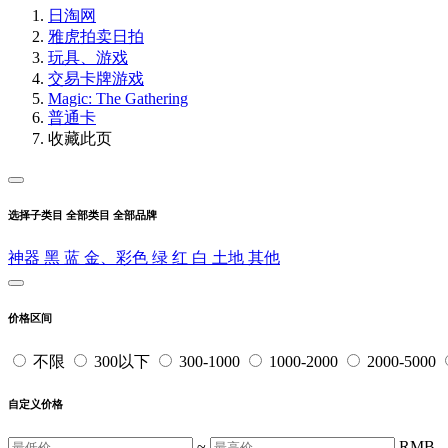
日淘网
雅虎拍卖
日拍
玩具、游戏
交易卡牌游戏
Magic: The Gathering
普通卡
收藏此页
选择子类目
全部类目
全部品牌
神器
黑
蓝
金、彩色
绿
红
白
土地
其他
价格区间
不限
300以下
300-1000
1000-2000
2000-5000
自定义价格
~
RMB