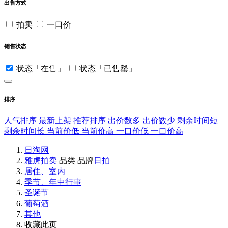
出售方式
拍卖
一口价
销售状态
状态「在售」
状态「已售罄」
排序
人气排序
最新上架
推荐排序
出价数多
出价数少
剩余时间短
剩余时间长
当前价低
当前价高
一口价低
一口价高
日淘网
雅虎拍卖
品类
品牌
日拍
居住、室内
季节、年中行事
圣诞节
葡萄酒
其他
收藏此页