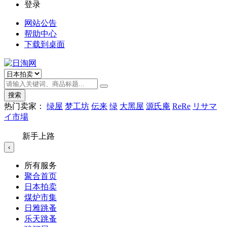
登录
网站公告
帮助中心
下载到桌面
搜索
热门卖家：
绿屋
梦工坊
伝来
绿
大黑屋
源氏庵
ReRe
リサマ
イ市場
新手上路
‹
所有服务
聚合首页
日本拍卖
煤炉市集
日雅跳蚤
乐天跳蚤