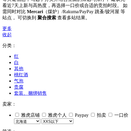
看近7天上新与高热度，再选择一口价或合适的竞拍时段。 如
需同时对比
Mercari
（煤炉）/Rakuma/PayPay 跳蚤/骏河屋 等
站点， 可切换到
聚合搜索
查看多站结果。
更多
收起
分类：
红
白
其他
桃红酒
气泡
贵腐
套装、捆绑销售
卖家：
雅虎店铺
雅虎个人
Paypay
拍卖
一口价