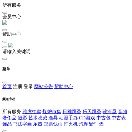
所有服务
会员中心
帮助中心
请输入关键词
菜单
首页
注册
登录
网站公告
帮助中心
频道专栏
所有服务
雅虎拍卖
煤炉市集
日雅跳蚤
乐天跳蚤
骏河屋
音频
奢侈品
摄影
艺术收藏
渔具
动漫手办
CD游戏
中古包
中古表
饰品
书法字画
乐器
邮票钱币
打火机
汽摩配件
酒