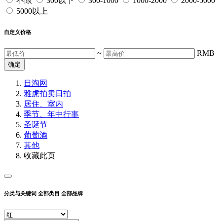
不限
300以下
300-1000
1000-2000
2000-5000
5000以上
自定义价格
~
RMB
确定
日淘网
雅虎拍卖
日拍
居住、室内
季节、年中行事
圣诞节
葡萄酒
其他
收藏此页
分类与关键词
全部类目
全部品牌