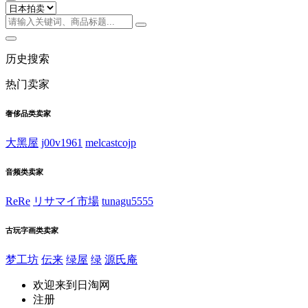
历史搜索
热门卖家
奢侈品类卖家
大黑屋
j00v1961
melcastcojp
音频类卖家
ReRe
リサマイ市場
tunagu5555
古玩字画类卖家
梦工坊
伝来
绿屋
绿
源氏庵
欢迎来到日淘网
注册