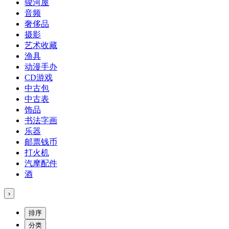
骏河屋
音频
奢侈品
摄影
艺术收藏
渔具
动漫手办
CD游戏
中古包
中古表
饰品
书法字画
乐器
邮票钱币
打火机
汽摩配件
酒
›
排序
分类