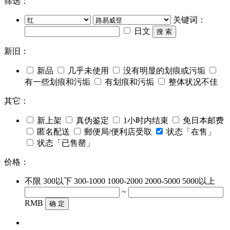
筛选：
关键词：
日文
搜 索
新旧：
新品
几乎未使用
没有明显的划痕或污垢
有一些划痕和污垢
有划痕和污垢
整体状况不佳
其它：
新上架
真伪鉴定
1小时内结束
免日本邮费
匿名配送
郵便局/便利店受取
状态「在售」
状态「已售罄」
价格：
不限
300以下
300-1000
1000-2000
2000-5000
5000以上
~
RMB
确 定