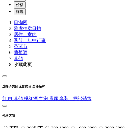
价格
筛选
日淘网
雅虎拍卖
日拍
居住、室内
季节、年中行事
圣诞节
葡萄酒
其他
收藏此页
选择子类目
全部类目
全部品牌
红
白
其他
桃红酒
气泡
贵腐
套装、捆绑销售
价格区间