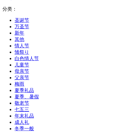
分类：
圣诞节
万圣节
新年
其他
情人节
雏祭り
白色情人节
儿童节
母亲节
父亲节
梅雨
夏季礼品
夏季、暑假
敬老节
七五三
年末礼品
成人礼
冬季一般