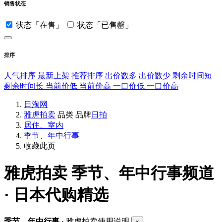
销售状态
状态「在售」
状态「已售罄」
排序
人气排序
最新上架
推荐排序
出价数多
出价数少
剩余时间短
剩余时间长
当前价低
当前价高
一口价低
一口价高
日淘网
雅虎拍卖
品类
品牌
日拍
居住、室内
季节、年中行事
收藏此页
雅虎拍卖
季节、年中行事频道
· 日本代购精选
季节、年中行事
· 雅虎拍卖使用说明
×