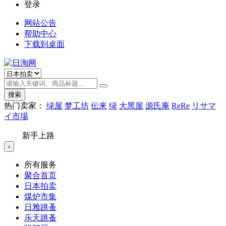
登录
网站公告
帮助中心
下载到桌面
搜索
热门卖家：
绿屋
梦工坊
伝来
绿
大黑屋
源氏庵
ReRe
リサマ
イ市場
新手上路
‹
所有服务
聚合首页
日本拍卖
煤炉市集
日雅跳蚤
乐天跳蚤