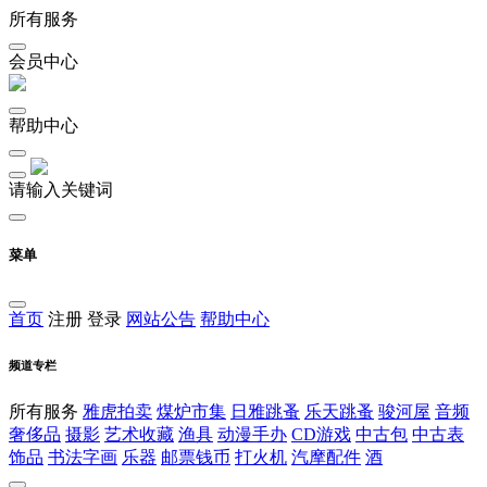
所有服务
会员中心
帮助中心
请输入关键词
菜单
首页
注册
登录
网站公告
帮助中心
频道专栏
所有服务
雅虎拍卖
煤炉市集
日雅跳蚤
乐天跳蚤
骏河屋
音频
奢侈品
摄影
艺术收藏
渔具
动漫手办
CD游戏
中古包
中古表
饰品
书法字画
乐器
邮票钱币
打火机
汽摩配件
酒