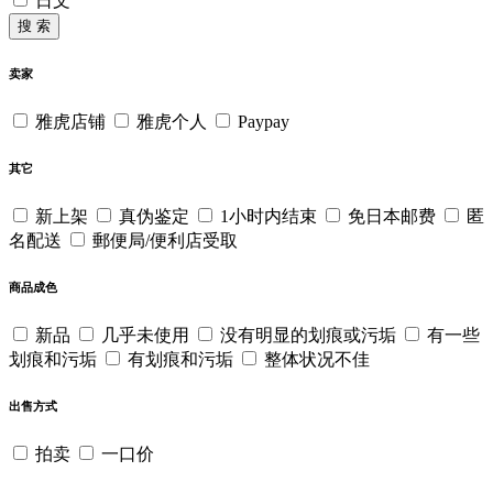
日文
搜 索
卖家
雅虎店铺
雅虎个人
Paypay
其它
新上架
真伪鉴定
1小时内结束
免日本邮费
匿
名配送
郵便局/便利店受取
商品成色
新品
几乎未使用
没有明显的划痕或污垢
有一些
划痕和污垢
有划痕和污垢
整体状况不佳
出售方式
拍卖
一口价