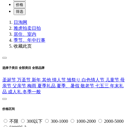
价格
筛选
日淘网
雅虎拍卖
日拍
居住、室内
季节、年中行事
收藏此页
选择子类目
全部类目
全部品牌
圣诞节
万圣节
新年
其他
情人节
雏祭り
白色情人节
儿童节
母
亲节
父亲节
梅雨
夏季礼品
夏季、暑假
敬老节
七五三
年末礼
品
成人礼
冬季一般
价格区间
不限
300以下
300-1000
1000-2000
2000-5000