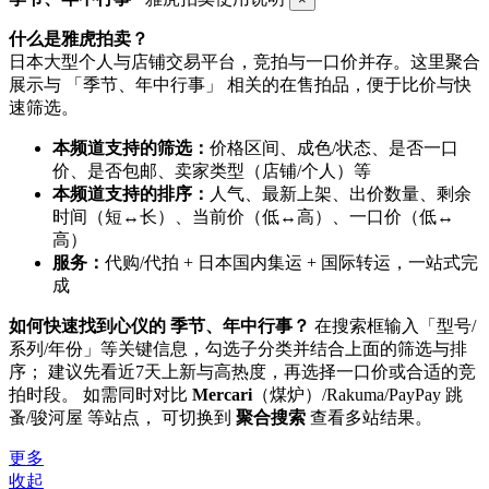
什么是雅虎拍卖？
日本大型个人与店铺交易平台，竞拍与一口价并存。这里聚合
展示与 「季节、年中行事」 相关的在售拍品，便于比价与快
速筛选。
本频道支持的筛选：
价格区间、成色/状态、是否一口
价、是否包邮、卖家类型（店铺/个人）等
本频道支持的排序：
人气、最新上架、出价数量、剩余
时间（短↔长）、当前价（低↔高）、一口价（低↔
高）
服务：
代购/代拍 + 日本国内集运 + 国际转运，一站式完
成
如何快速找到心仪的 季节、年中行事？
在搜索框输入「型号/
系列/年份」等关键信息，勾选子分类并结合上面的筛选与排
序； 建议先看近7天上新与高热度，再选择一口价或合适的竞
拍时段。 如需同时对比
Mercari
（煤炉）/Rakuma/PayPay 跳
蚤/骏河屋 等站点， 可切换到
聚合搜索
查看多站结果。
更多
收起