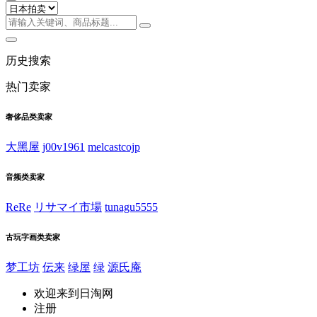
历史搜索
热门卖家
奢侈品类卖家
大黑屋
j00v1961
melcastcojp
音频类卖家
ReRe
リサマイ市場
tunagu5555
古玩字画类卖家
梦工坊
伝来
绿屋
绿
源氏庵
欢迎来到日淘网
注册