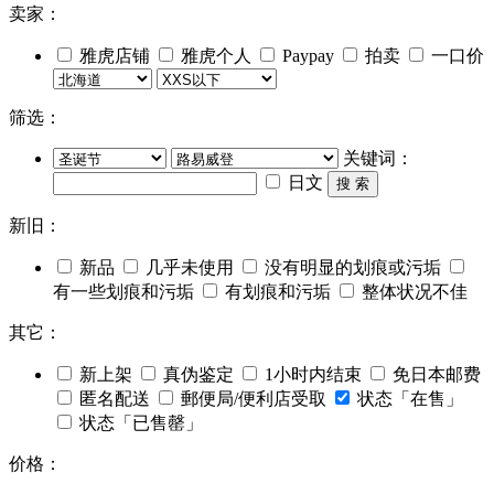
卖家：
雅虎店铺
雅虎个人
Paypay
拍卖
一口价
筛选：
关键词：
日文
搜 索
新旧：
新品
几乎未使用
没有明显的划痕或污垢
有一些划痕和污垢
有划痕和污垢
整体状况不佳
其它：
新上架
真伪鉴定
1小时内结束
免日本邮费
匿名配送
郵便局/便利店受取
状态「在售」
状态「已售罄」
价格：