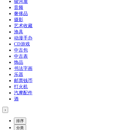
骏河屋
音频
奢侈品
摄影
艺术收藏
渔具
动漫手办
CD游戏
中古包
中古表
饰品
书法字画
乐器
邮票钱币
打火机
汽摩配件
酒
›
排序
分类