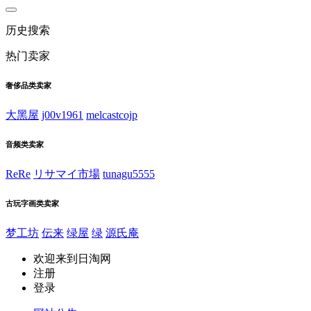
历史搜索
热门卖家
奢侈品类卖家
大黑屋
j00v1961
melcastcojp
音频类卖家
ReRe
リサマイ市場
tunagu5555
古玩字画类卖家
梦工坊
伝来
绿屋
绿
源氏庵
欢迎来到日淘网
注册
登录