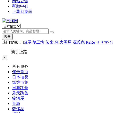
网站公告
帮助中心
下载到桌面
搜索
热门卖家：
绿屋
梦工坊
伝来
绿
大黑屋
源氏庵
ReRe
リサマイ
新手上路
‹
所有服务
聚合首页
日本拍卖
煤炉市集
日雅跳蚤
乐天跳蚤
骏河屋
音频
奢侈品