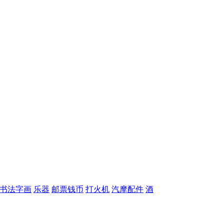
书法字画
乐器
邮票钱币
打火机
汽摩配件
酒