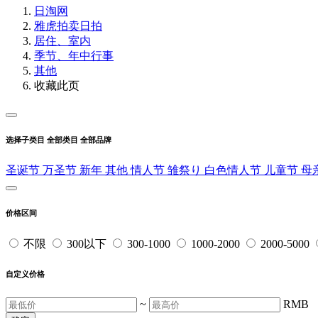
日淘网
雅虎拍卖
日拍
居住、室内
季节、年中行事
其他
收藏此页
选择子类目
全部类目
全部品牌
圣诞节
万圣节
新年
其他
情人节
雏祭り
白色情人节
儿童节
母
价格区间
不限
300以下
300-1000
1000-2000
2000-5000
自定义价格
~
RMB