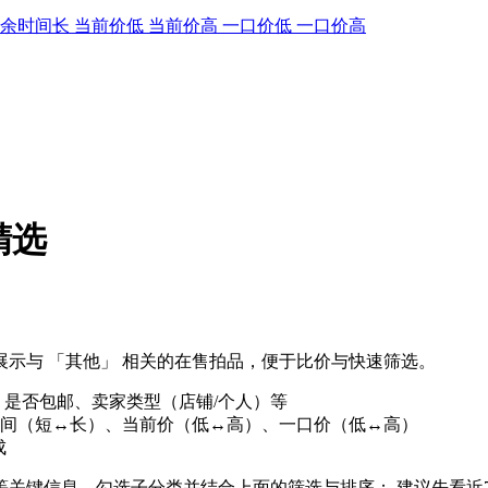
剩余时间长
当前价低
当前价高
一口价低
一口价高
精选
示与 「其他」 相关的在售拍品，便于比价与快速筛选。
、是否包邮、卖家类型（店铺/个人）等
间（短↔长）、当前价（低↔高）、一口价（低↔高）
成
」等关键信息，勾选子分类并结合上面的筛选与排序； 建议先看近