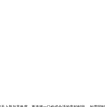
7天上新与高热度，再选择一口价或合适的竞拍时段。 如需同时