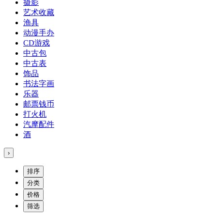
摄影
艺术收藏
渔具
动漫手办
CD游戏
中古包
中古表
饰品
书法字画
乐器
邮票钱币
打火机
汽摩配件
酒
›
排序
分类
价格
筛选