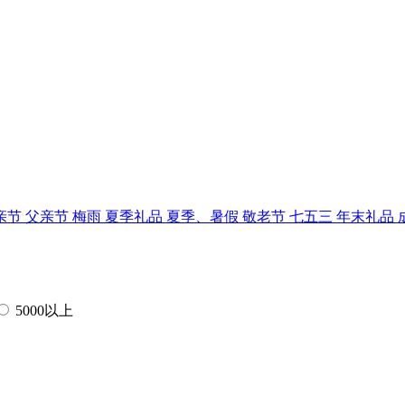
亲节
父亲节
梅雨
夏季礼品
夏季、暑假
敬老节
七五三
年末礼品
5000以上