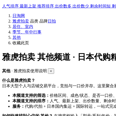
人气排序
最新上架
推荐排序
出价数多
出价数少
剩余时间短
日淘网
雅虎拍卖
品类
品牌
日拍
居住、室内
季节、年中行事
其他
收藏此页
雅虎拍卖
其他频道 · 日本代购
其他
· 雅虎拍卖使用说明
×
什么是雅虎拍卖？
日本大型个人与店铺交易平台，竞拍与一口价并存。这里聚合展
本频道支持的筛选：
价格区间、成色/状态、是否一口价
本频道支持的排序：
人气、最新上架、出价数量、剩余时
服务：
代购/代拍 + 日本国内集运 + 国际转运，一站式完
如何快速找到心仪的 其他？
在搜索框输入「型号/系列/年份