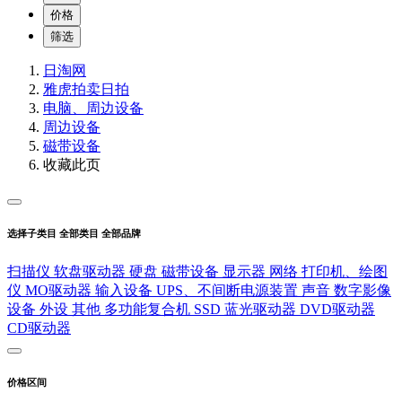
价格
筛选
日淘网
雅虎拍卖
日拍
电脑、周边设备
周边设备
磁带设备
收藏此页
选择子类目
全部类目
全部品牌
扫描仪
软盘驱动器
硬盘
磁带设备
显示器
网络
打印机、绘图
仪
MO驱动器
输入设备
UPS、不间断电源装置
声音
数字影像
设备
外设
其他
多功能复合机
SSD
蓝光驱动器
DVD驱动器
CD驱动器
价格区间