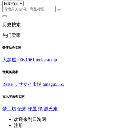
历史搜索
热门卖家
奢侈品类卖家
大黑屋
j00v1961
melcastcojp
音频类卖家
ReRe
リサマイ市場
tunagu5555
古玩字画类卖家
梦工坊
伝来
绿屋
绿
源氏庵
欢迎来到日淘网
注册