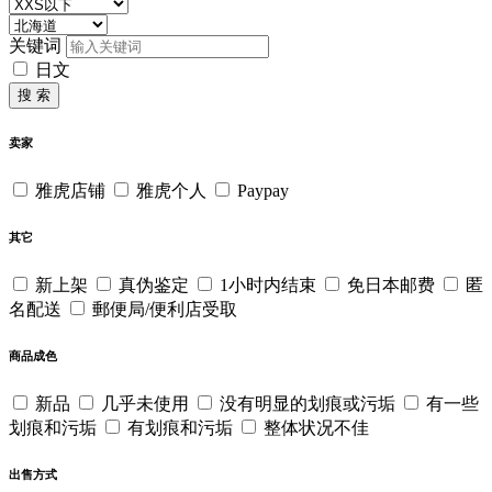
关键词
日文
搜 索
卖家
雅虎店铺
雅虎个人
Paypay
其它
新上架
真伪鉴定
1小时内结束
免日本邮费
匿
名配送
郵便局/便利店受取
商品成色
新品
几乎未使用
没有明显的划痕或污垢
有一些
划痕和污垢
有划痕和污垢
整体状况不佳
出售方式