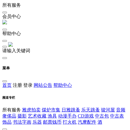
所有服务
会员中心
帮助中心
请输入关键词
菜单
首页
注册
登录
网站公告
帮助中心
频道专栏
所有服务
雅虎拍卖
煤炉市集
日雅跳蚤
乐天跳蚤
骏河屋
音频
奢侈品
摄影
艺术收藏
渔具
动漫手办
CD游戏
中古包
中古表
饰品
书法字画
乐器
邮票钱币
打火机
汽摩配件
酒