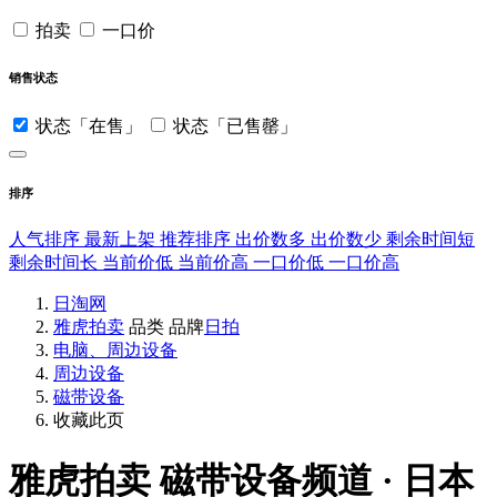
拍卖
一口价
销售状态
状态「在售」
状态「已售罄」
排序
人气排序
最新上架
推荐排序
出价数多
出价数少
剩余时间短
剩余时间长
当前价低
当前价高
一口价低
一口价高
日淘网
雅虎拍卖
品类
品牌
日拍
电脑、周边设备
周边设备
磁带设备
收藏此页
雅虎拍卖
磁带设备频道 · 日本