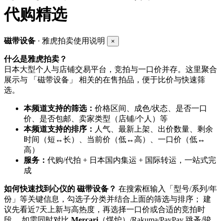
代购精选
磁带设备
· 雅虎拍卖使用说明
×
什么是雅虎拍卖？
日本大型个人与店铺交易平台，竞拍与一口价并存。这里聚合
展示与 「磁带设备」 相关的在售拍品，便于比价与快速筛
选。
本频道支持的筛选：
价格区间、成色/状态、是否一口
价、是否包邮、卖家类型（店铺/个人）等
本频道支持的排序：
人气、最新上架、出价数量、剩余
时间（短↔长）、当前价（低↔高）、一口价（低↔
高）
服务：
代购/代拍 + 日本国内集运 + 国际转运，一站式完
成
如何快速找到心仪的 磁带设备？
在搜索框输入「型号/系列/年
份」等关键信息，勾选子分类并结合上面的筛选与排序； 建
议先看近7天上新与高热度，再选择一口价或合适的竞拍时
段。 如需同时对比
Mercari
（煤炉）/Rakuma/PayPay 跳蚤/骏