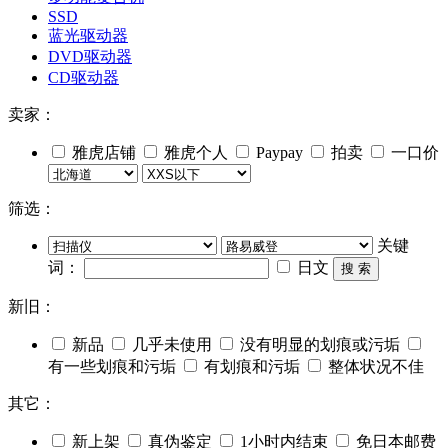
SSD
蓝光驱动器
DVD驱动器
CD驱动器
卖家：
雅虎店铺
雅虎个人
Paypay
拍卖
一口价
筛选：
关键
词：
日文
搜 索
新旧：
新品
几乎未使用
没有明显的划痕或污垢
有一些划痕和污垢
有划痕和污垢
整体状况不佳
其它：
新上架
真伪鉴定
1小时内结束
免日本邮费