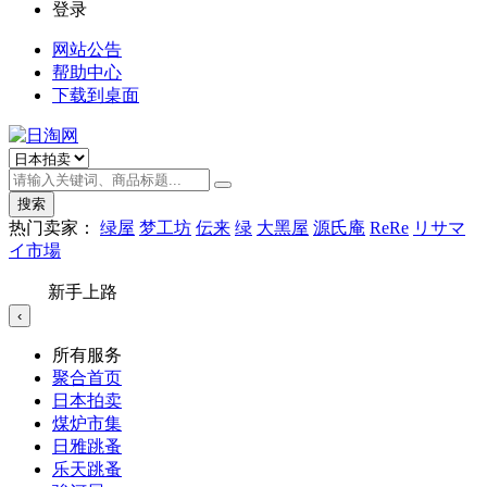
登录
网站公告
帮助中心
下载到桌面
搜索
热门卖家：
绿屋
梦工坊
伝来
绿
大黑屋
源氏庵
ReRe
リサマ
イ市場
新手上路
‹
所有服务
聚合首页
日本拍卖
煤炉市集
日雅跳蚤
乐天跳蚤