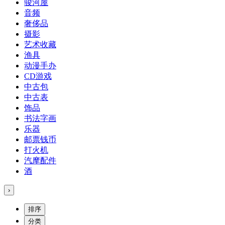
骏河屋
音频
奢侈品
摄影
艺术收藏
渔具
动漫手办
CD游戏
中古包
中古表
饰品
书法字画
乐器
邮票钱币
打火机
汽摩配件
酒
›
排序
分类